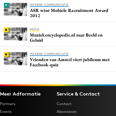
INTERNE COMMUNICATIE
ASR wint Mobiele Recruitment Award
2012
MEDIA
Muziekencyclopedie.nl naar Beeld en
Geluid
INTERNE COMMUNICATIE
Vrienden van Amstel viert jubileum met
Facebook-quiz
Meer Adformatie
Service & Contact
Partners
Contact
Events
Abonneren