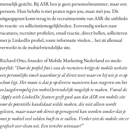
menselijk gezicht. Bij ASR ben je geen personeelsnummer, maar een
Media
persoon. Hun belofte is niet praten tegen jou, maar mét jou. Dit
Merkstrategie
uitgangspunt komt terug in de recruitmentsite van ASR die uitblinkt
PR
in reactie- en sollicitatiemogelijkheden. Eenvoudig zoeken naar
Programmatic
vacatures, recruiter profielen, email reactie, direct bellen, solliciteren
met je LinkedIn profiel, route informatie vinden… het zit allemaal
Purpose Marketing
verwerkt in de mobielvriendelijke site.
Reputatie & crisis
Richard Otto, founder of Mobile Marketing Nederland en mede-
jurylid:
“Door de profiel foto's van de recruiters krijgt de mobile website
een persoonlijke touch waardoor je al direct weet waar en bij wie je cv op
schoot ligt. Het mooie is dat je op diverse manieren kan reageren om het
zo laagdrempelig (en mobiel)vriendelijk mogelijk te maken. Vooral de
'Apply with LinkedIn' feature geeft goed aan dat ASR een mobile site
voor de potentiële kandidaat wilde maken, die niet alleen wordt
gelezen, maar waar ook direct op gereageerd kan worden zonder dat je
met je mobiel veel velden hoeft in te vullen. Verder ziet de mobile site er
grafisch zeer clean uit. Een terechte winnaar!”