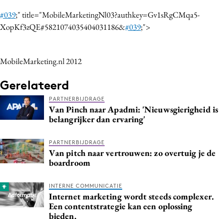
#039
;" title="MobileMarketingNl03?authkey=Gv1sRgCMqa5-
XopKf3zQE#5821074035404031186&
#039
;">
MobileMarketing.nl 2012
Gerelateerd
PARTNERBIJDRAGE
Van Pinch naar Apadmi: 'Nieuwsgierigheid is
belangrijker dan ervaring'
PARTNERBIJDRAGE
Van pitch naar vertrouwen: zo overtuig je de
boardroom
INTERNE COMMUNICATIE
Internet marketing wordt steeds complexer.
Een contentstrategie kan een oplossing
bieden.