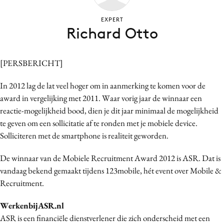
Bureaus
EXPERT
Campagnes
Richard Otto
Carriere
Contentmarketing
[PERSBERICHT]
Craft
Customer Experience
In 2012 lag de lat veel hoger om in aanmerking te komen voor de
award in vergelijking met 2011. Waar vorig jaar de winnaar een
Data & Insights
reactie-mogelijkheid bood, dien je dit jaar minimaal de mogelijkheid
Design
te geven om een sollicitatie af te ronden met je mobiele device.
Digital transformation
Solliciteren met de smartphone is realiteit geworden.
Diversiteit
De winnaar van de Mobiele Recruitment Award 2012 is ASR. Dat is
Effectiviteit
vandaag bekend gemaakt tijdens 123mobile, hét event over Mobile &
Gedragsverandering
Recruitment.
Influencer marketing
Interne communicatie
WerkenbijASR.nl
ASR is een financiële dienstverlener die zich onderscheid met een
Martech