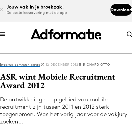
Jouw vak in je broekzak!
Download
De beste leeservaring met de app
Abonneer nu
Abonneer nu
Interne communicatie
12 DECEMBER 2012
RICHARD OTTO
Log in
ASR wint Mobiele Recruitment
Award 2012
Download de app
Volg het laatste nieuws via de Adformatie
De ontwikkelingen op gebied van mobile
recruitment zijn tussen 2011 en 2012 sterk
Nieuws app
toegenomen. Was het vorig jaar voor de vakjury
zoeken…