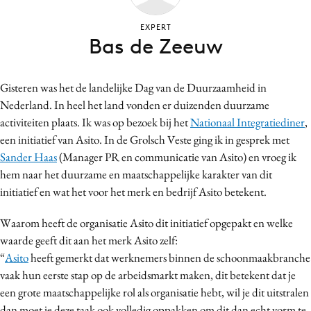
Bureaus
EXPERT
Campagnes
Bas de Zeeuw
Carriere
Contentmarketing
Gisteren was het de landelijke Dag van de Duurzaamheid in
Craft
Nederland. In heel het land vonden er duizenden duurzame
Customer Experience
activiteiten plaats. Ik was op bezoek bij het
Nationaal Integratiediner
,
Data & Insights
een initiatief van Asito. In de Grolsch Veste ging ik in gesprek met
Sander Haas
(Manager PR en communicatie van Asito) en vroeg ik
Design
hem naar het duurzame en maatschappelijke karakter van dit
Digital transformation
initiatief en wat het voor het merk en bedrijf Asito betekent.
Diversiteit
Effectiviteit
Waarom heeft de organisatie Asito dit initiatief opgepakt en welke
waarde geeft dit aan het merk Asito zelf:
Gedragsverandering
“
Asito
heeft gemerkt dat werknemers binnen de schoonmaakbranche
Influencer marketing
vaak hun eerste stap op de arbeidsmarkt maken, dit betekent dat je
Interne communicatie
een grote maatschappelijke rol als organisatie hebt, wil je dit uitstralen
Martech
dan moet je deze taak ook volledig oppakken om dit dan echt vorm te