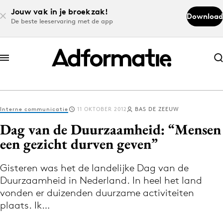
Jouw vak in je broekzak!
Download
De beste leeservaring met de app
Abonneer nu
Abonneer nu
Interne communicatie
11 OKTOBER 2012
BAS DE ZEEUW
Log in
Dag van de Duurzaamheid: “Mensen
een gezicht durven geven”
Download de app
Volg het laatste nieuws via de Adformatie
Gisteren was het de landelijke Dag van de
Duurzaamheid in Nederland. In heel het land
Nieuws app
vonden er duizenden duurzame activiteiten
plaats. Ik…