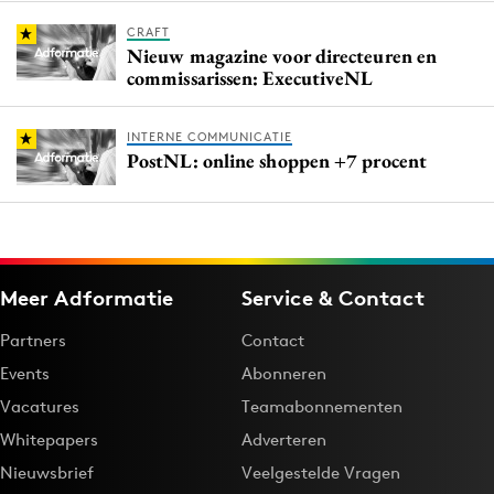
CRAFT
Nieuw magazine voor directeuren en
commissarissen: ExecutiveNL
INTERNE COMMUNICATIE
PostNL: online shoppen +7 procent
Meer Adformatie
Service & Contact
Partners
Contact
Events
Abonneren
Vacatures
Teamabonnementen
Whitepapers
Adverteren
Nieuwsbrief
Veelgestelde Vragen