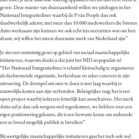
Media
geven. Deze manier van duurzaamheid willen we uitdragen in het
Nationaal Integratiediner waarbij de P van People dan ook
Merkstrategie
daadwerkelijk ademt, met meer dan 10.000 medewerkers die binnen
PR
Asito werkzaam zijn kunnen we ook echt iets neerzetten wat om hen
Programmatic
draait, wij willen het meest duurzame merk van Nederland zijn”
Purpose Marketing
Je ziet een onstuimig groei op gebied van sociaal maatschappelijke
Reputatie & crisis
initiatieven, waarom denkt u dat juist het NID zo populair is?
“Het Nationaal Integratiediner is relatief kleinschalig te organiseren
als deelnemende organisatie, herkenbaar en zeker concreet in zijn
uitvoering. De drempel om mee te doen is zeer laag waarbij er
nauwelijks kosten aan zijn verbonden. Belangrijker nog; het is een
open project waarbij iedereen letterlijk kan aanschuiven. Het merk
Asito zul je dan ook nergens snel tegenkomen, we hebben voor een
eigen positionering gekozen, dit is een bewuste keuze om zodoende
een zo breed mogelijk publiek te bereiken”
Bij soortgelijke maatschappelijke initiatieven gaat het toch ook wel