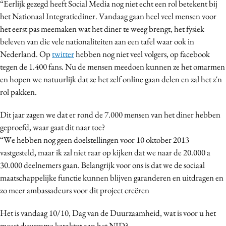
“Eerlijk gezegd heeft Social Media nog niet echt een rol betekent bij
het Nationaal Integratiediner. Vandaag gaan heel veel mensen voor
het eerst pas meemaken wat het diner te weeg brengt, het fysiek
beleven van die vele nationaliteiten aan een tafel waar ook in
Nederland. Op
twitter
hebben nog niet veel volgers, op facebook
tegen de 1.400 fans. Nu de mensen meedoen kunnen ze het omarmen
en hopen we natuurlijk dat ze het zelf online gaan delen en zal het z'n
rol pakken.
Dit jaar zagen we dat er rond de 7.000 mensen van het diner hebben
geproefd, waar gaat dit naar toe?
“We hebben nog geen doelstellingen voor 10 oktober 2013
vastgesteld, maar ik zal niet raar op kijken dat we naar de 20.000 a
30.000 deelnemers gaan. Belangrijk voor ons is dat we de sociaal
maatschappelijke functie kunnen blijven garanderen en uitdragen en
zo meer ambassadeurs voor dit project creëren
Het is vandaag 10/10, Dag van de Duurzaamheid, wat is voor u het
meest duurzame karakter aan het NID?