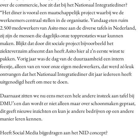
over de commercie, hoe zit dat bij het Nationaal Integratiediner?
“Het diner is vooral een maatschappelijk project waarbij we de
werknemers centraal stellen in de organisatie. Vandaag eten ruim
2.500 medewerkers van Asito mee aan de diverse tafels in Nederland,
zij zijn de mensen die dagelijks onze topprestaties waar kunnen
maken. Blijkt dat door dit sociale project bijvoorbeeld het
ziekteverzuim afneemt dan heeft Asito hier al z’n eerste winst te
pakken. Vorig jaar was de dag van de duurzaamheid een intern
feestje, alleen van en voor onze eigen medewerkers, dat werd zó leuk
ontvangen dat het Nationaal Integratiediner dit jaar iedereen heeft
uitgenodigd heeft om mee te doen.
Daarnaast zitten we nu eens met een hele andere insteek aan tafel bij
DMU’s en dan wordt er niet alleen maar over schoonmaken gepraat,
dit geeft nieuwe inzichten en kun je andere bedrijven op een andere
manier leren kennen.
Heeft Social Media bijgedragen aan het NID concept?