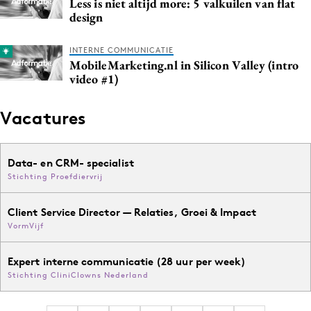
Less is niet altijd more: 5 valkuilen van flat
Media
design
Merkstrategie
INTERNE COMMUNICATIE
PR
MobileMarketing.nl in Silicon Valley (intro
Programmatic
video #1)
Purpose Marketing
Vacatures
Reputatie & crisis
Data- en CRM- specialist
Stichting Proefdiervrij
Client Service Director — Relaties, Groei & Impact
VormVijf
Expert interne communicatie (28 uur per week)
Stichting CliniClowns Nederland