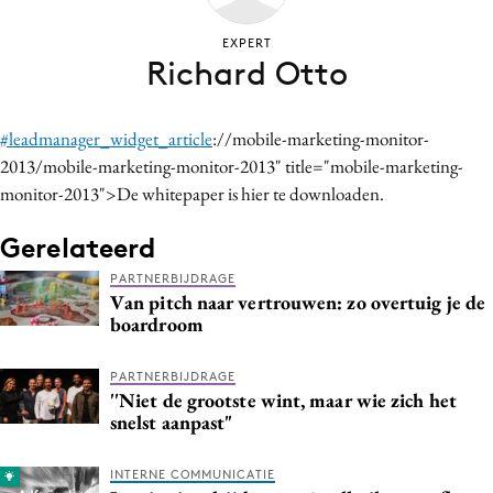
Bureaus
EXPERT
Campagnes
Richard Otto
Carriere
Contentmarketing
#leadmanager_widget_article
://mobile-marketing-monitor-
Craft
2013/mobile-marketing-monitor-2013" title="mobile-marketing-
Customer Experience
monitor-2013">De whitepaper is hier te downloaden.
Data & Insights
Gerelateerd
Design
PARTNERBIJDRAGE
Digital transformation
Van pitch naar vertrouwen: zo overtuig je de
Diversiteit
boardroom
Effectiviteit
PARTNERBIJDRAGE
Gedragsverandering
''Niet de grootste wint, maar wie zich het
Influencer marketing
snelst aanpast"
Interne communicatie
INTERNE COMMUNICATIE
Martech