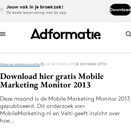
Jouw vak in je broekzak!
Download
De beste leeservaring met de app
Abonneer nu
Abonneer nu
Interne communicatie
24 OKTOBER 2013
RICHARD OTTO
Log in
Download hier gratis Mobile
Marketing Monitor 2013
Download de app
Volg het laatste nieuws via de Adformatie
Deze maand is de Mobile Marketing Monitor 2013
gepubliceerd. Dit onderzoek van
Nieuws app
MobileMarketing.nl en Velti geeft inzicht over
hoe…