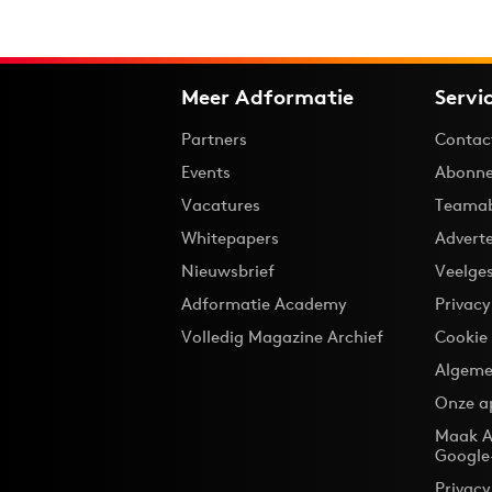
Meer Adformatie
Servi
Partners
Contac
Events
Abonne
Vacatures
Teama
Whitepapers
Advert
Nieuwsbrief
Veelge
Adformatie Academy
Privac
Volledig Magazine Archief
Cookie
Algeme
Onze a
Maak A
Google
Privacy