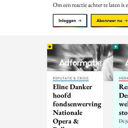
Om een reactie achter te laten is 
Inloggen
Abonneer nu
REPUTATIE & CRISIS
MERK
Eline Danker
Re
hoofd
Des
fondsenwerving
we
Nationale
sto
Opera &
De ju