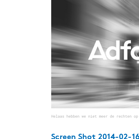
Carriere
Effectiviteit
Contentmarketing
Gedragsverand
Craft
Influencer mar
Customer Experience
Interne commu
Data & Insights
Martech
Helaas hebben we niet meer de rechten op
Screen Shot 2014-02-16