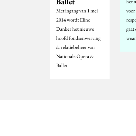
Ballet
het 
Met ingang van 1 mei
voor 
2014 wordt Eline
resp
Danker het nieuwe
gaat 
hoofd fondsenwerving
wear
& relatiebeheer van
Nationale Opera &
Ballet.