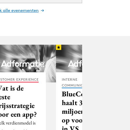
jk alle evenementen
STOMER EXPERIENCE
INTERNE
COMMUNICATIE
at is de
BlueConic
este
haalt 3
rijsstrategie
miljoen euro
oor een app?
op voor groei
lk verdienmodel is
in VS