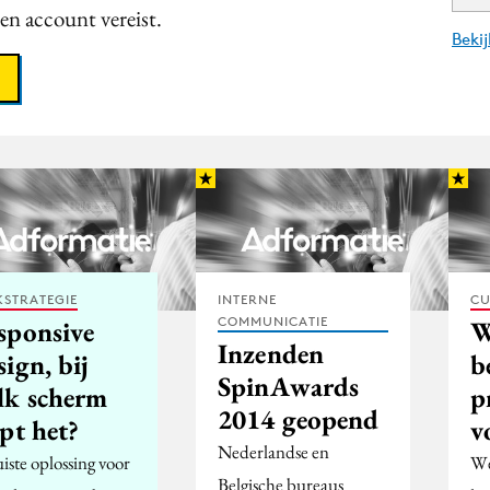
een account vereist.
Beki
STRATEGIE
INTERNE
CU
COMMUNICATIE
sponsive
W
Inzenden
ign, bij
b
SpinAwards
lk scherm
p
2014 geopend
pt het?
v
Nederlandse en
iste oplossing voor
We
Belgische bureaus