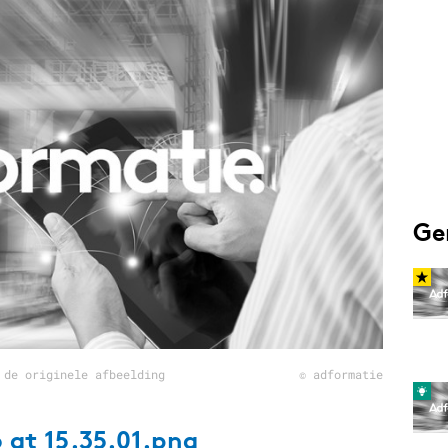
Programmatic
ering
Purpose Marketing
keting
Reputatie & crisis
nicatie
Ge
 de originele afbeelding
© adformatie
 at 15.35.01.png