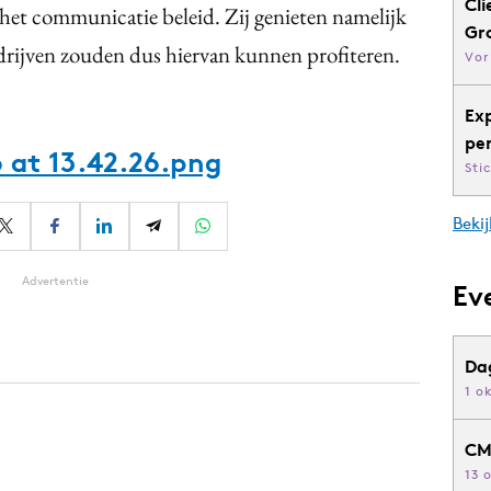
Cli
in het communicatie beleid. Zij genieten namelijk
Gr
drijven zouden dus hiervan kunnen profiteren.
Vor
Ex
pe
 at 13.42.26.png
Sti
Bekij
Advertentie
Ev
Da
1 o
CM
13 