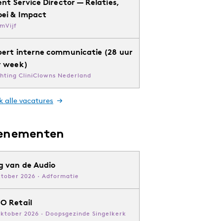
ent Service Director — Relaties,
oei & Impact
mVijf
pert interne communicatie (28 uur
r week)
chting CliniClowns Nederland
k alle vacatures
enementen
g van de Audio
ktober 2026 · Adformatie
O Retail
oktober 2026 · Doopsgezinde Singelkerk