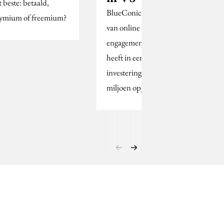
t beste: betaald,
BlueConic, producent
ymium of freemium?
van online customer
engagement software,
heeft in een eerste
investeringsronde $3
miljoen opgehaald.