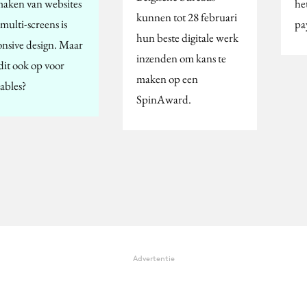
maken van websites
he
kunnen tot 28 februari
multi-screens is
pa
hun beste digitale werk
onsive design. Maar
inzenden om kans te
dit ook op voor
maken op een
ables?
SpinAward.
Advertentie