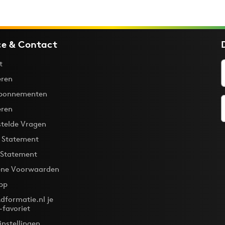
ce & Contact
t
ren
bonnementen
eren
stelde Vragen
y Statement
 Statement
ne Voorwaarden
pp
dformatie.nl je
-favoriet
instellingen