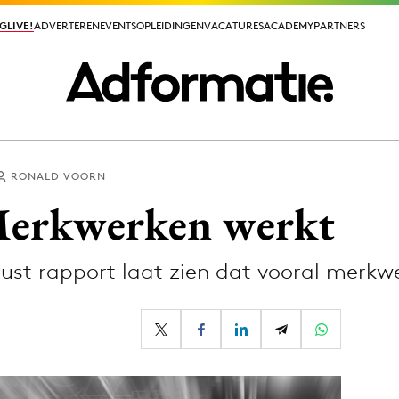
GLIVE!
GLIVE!
ADVERTEREN
ADVERTEREN
EVENTS
EVENTS
OPLEIDINGEN
OPLEIDINGEN
VACATURES
VACATURES
ACADEMY
ACADEMY
PARTNERS
PARTNERS
RONALD VOORN
ieuws app
Merkwerken werkt
ust rapport laat zien dat vooral merkw
Media
ormation
Merkstrategie
PR