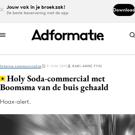
Jouw vak in je broekzak!
Download
De beste leeservaring met de app
Abonneer nu
Abonneer nu
Interne communicatie
3 JUNI 2015
KARI-ANNE FYGI
Log in
Holy Soda-commercial met
Boomsma van de buis gehaald
Download de app
Volg het laatste nieuws via de Adformatie
Hoax-alert.
Nieuws app