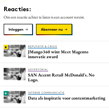
Media
Reacties:
Merkstrategie
Om een reactie achter te laten is een account vereist.
PR
Programmatic
Inloggen
Abonneer nu
Purpose Marketing
Reputatie & crisis
REPUTATIE & CRISIS
JMango360 wint Meet Magento
innovatie award
ADVERTORIAL
SAN Accent Retail McDonald's. No
Logo.
INTERNE COMMUNICATIE
Data als inspiratie voor contentmarketing