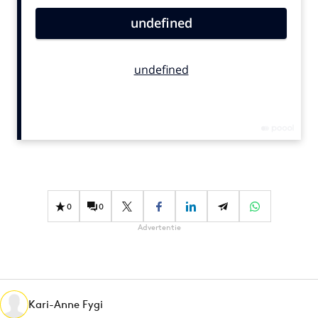
Bureaus
Campagnes
Carriere
Contentmarketing
Craft
Customer Experience
Data & Insights
Design
Digital transformation
Diversiteit
0
0
Effectiviteit
Advertentie
Gedragsverandering
Influencer marketing
Interne communicatie
Kari-Anne Fygi
Martech