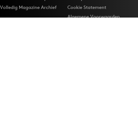
Volledig Magazine Archief
Cookie Statement
Algemene Voorwaarden
Onze app
Maak Adformatie.nl je
Google-favoriet
Privacyinstellingen
Download de
Adformatie Nieuws App