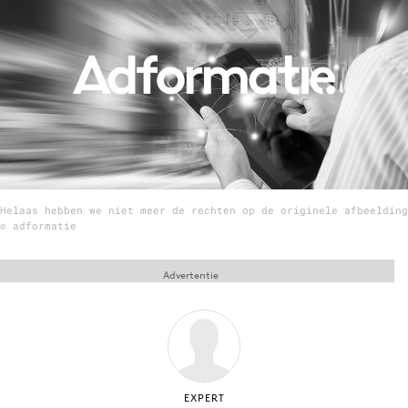
Menu
Home
9 sept: GenAI-training
12 nov: MarketingLive!
Adverteren
Helaas hebben we niet meer de rechten op de originele afbeelding
Events
© adformatie
Opleidingen
Vacatures
Advertentie
Academy
Partners
Topics
Artificial Intelligence
EXPERT