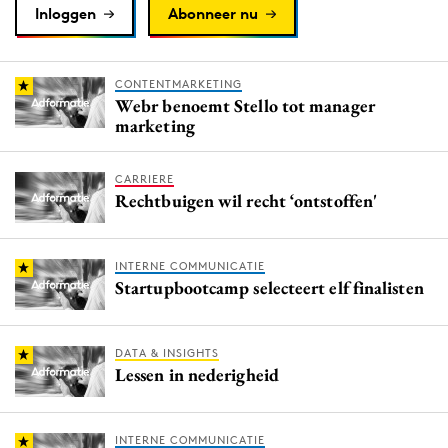
Inloggen
Abonneer nu
CONTENTMARKETING
Webr benoemt Stello tot manager
marketing
CARRIERE
Rechtbuigen wil recht ‘ontstoffen'
INTERNE COMMUNICATIE
Startupbootcamp selecteert elf finalisten
DATA & INSIGHTS
Lessen in nederigheid
INTERNE COMMUNICATIE