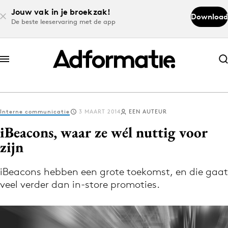
Jouw vak in je broekzak!
Download
De beste leeservaring met de app
Abonneer nu
Abonneer nu
Interne communicatie
3 MAART 2014
EEN AUTEUR
Log in
iBeacons, waar ze wél nuttig voor
zijn
Download de app
Volg het laatste nieuws via de Adformatie
iBeacons hebben een grote toekomst, en die gaat
veel verder dan in-store promoties.
Nieuws app