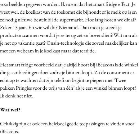
voorbeelden gegeven worden. Ik noem dat het smart fridge effect. Je
Media
weet wel, de koelkast van de toekomst die bijhoudt of je melk op is en
Merkstrategie
zo nodig nieuwe bestelt bij de supermarkt. Hoe lang horen we dit al?
PR
Zeker 15 jaar. En wie wil dit? Niemand. Dan moet je steeds je
Programmatic
producten scannen voordat je ze terug zet en bovendien? Wat nou als
je net op vakantie gaat? Onzin-technologie die zoveel makkelijker kan
Purpose Marketing
met een webcam in je koelkast maar dat terzijde.
Reputatie & crisis
Het smart fridge voorbeeld dat je altijd hoort bij iBeacons is de winkel
die je aanbiedingen doet zodra je binnen loopt. Zit de consument er
echt op te wachten dat zijn telefoon begint te piepen met ‘Twee
pakken Pringles voor de prijs van één’ als je een winkel binnen loopt?
Ik denk het niet.
Wat wel?
Gelukkig zijn er ook een heleboel goede toepassingen te vinden voor
iBeacons.