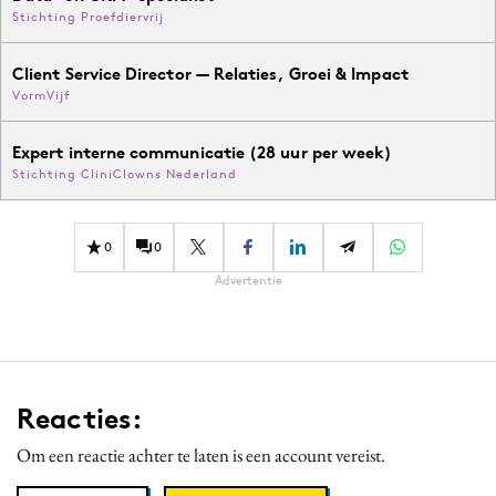
Stichting Proefdiervrij
Client Service Director — Relaties, Groei & Impact
VormVijf
Expert interne communicatie (28 uur per week)
Stichting CliniClowns Nederland
0
0
Advertentie
Reacties:
Om een reactie achter te laten is een account vereist.