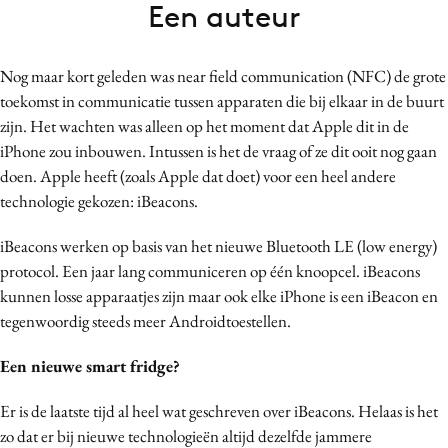
Een auteur
Bureaus
Campagnes
Nog maar kort geleden was near field communication (NFC) de grote
Carriere
toekomst in communicatie tussen apparaten die bij elkaar in de buurt
Contentmarketing
zijn. Het wachten was alleen op het moment dat Apple dit in de
Craft
iPhone zou inbouwen.
Intussen is het de vraag of ze dit ooit nog gaan
Customer Experience
doen. Apple heeft (zoals Apple dat doet) voor een heel andere
Data & Insights
technologie gekozen: iBeacons.
Design
iBeacons werken op basis van het nieuwe Bluetooth LE (low energy)
Digital transformation
protocol. Een jaar lang communiceren op één knoopcel. iBeacons
Diversiteit
kunnen losse apparaatjes zijn maar ook elke iPhone is een iBeacon en
Effectiviteit
tegenwoordig steeds meer Androidtoestellen.
Gedragsverandering
Een nieuwe smart fridge?
Influencer marketing
Interne communicatie
Er is de laatste tijd al heel wat geschreven over iBeacons. Helaas is het
zo dat er bij nieuwe technologieën altijd dezelfde jammere
Martech