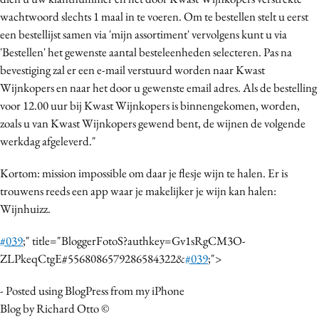
Media
wachtwoord slechts 1 maal in te voeren. Om te bestellen stelt u eerst
een bestellijst samen via 'mijn assortiment' vervolgens kunt u via
Merkstrategie
'Bestellen' het gewenste aantal besteleenheden selecteren. Pas na
PR
bevestiging zal er een e-mail verstuurd worden naar Kwast
Programmatic
Wijnkopers en naar het door u gewenste email adres. Als de bestelling
Purpose Marketing
voor 12.00 uur bij Kwast Wijnkopers is binnengekomen, worden,
Reputatie & crisis
zoals u van Kwast Wijnkopers gewend bent, de wijnen de volgende
werkdag afgeleverd."
Kortom: mission impossible om daar je flesje wijn te halen. Er is
trouwens reeds een app waar je makelijker je wijn kan halen:
Wijnhuizz.
#039
;" title="BloggerFotoS?authkey=Gv1sRgCM3O-
ZLPkeqCtgE#5568086579286584322&
#039
;">
- Posted using BlogPress from my iPhone
Blog by Richard Otto ©