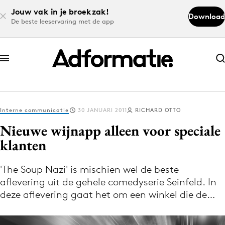
Jouw vak in je broekzak!
Download
De beste leeservaring met de app
Abonneer nu
Abonneer nu
Interne communicatie
30 JANUARI 2011
RICHARD OTTO
Log in
Nieuwe wijnapp alleen voor speciale
klanten
Download de app
Volg het laatste nieuws via de Adformatie
'The Soup Nazi' is mischien wel de beste
aflevering uit de gehele comedyserie Seinfeld. In
Nieuws app
deze aflevering gaat het om een winkel die de…