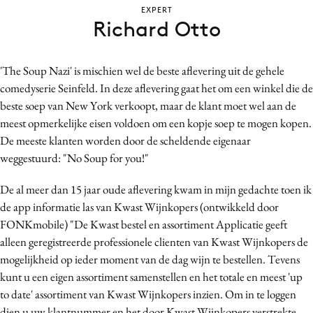
EXPERT
Bureaus
Richard Otto
Campagnes
Carriere
'The Soup Nazi' is mischien wel de beste aflevering uit de gehele
Contentmarketing
comedyserie Seinfeld. In deze aflevering gaat het om een winkel die de
Craft
beste soep van New York verkoopt, maar de klant moet wel aan de
Customer Experience
meest opmerkelijke eisen voldoen om een kopje soep te mogen kopen.
Data & Insights
De meeste klanten worden door de scheldende eigenaar
weggestuurd: "No Soup for you!"
Design
Digital transformation
De al meer dan 15 jaar oude aflevering kwam in mijn gedachte toen ik
Diversiteit
de app informatie las van Kwast Wijnkopers (ontwikkeld door
Effectiviteit
FONKmobile) "De Kwast bestel en assortiment Applicatie geeft
alleen geregistreerde professionele clienten van Kwast Wijnkopers de
Gedragsverandering
mogelijkheid op ieder moment van de dag wijn te bestellen. Tevens
Influencer marketing
kunt u een eigen assortiment samenstellen en het totale en meest 'up
Interne communicatie
to date' assortiment van Kwast Wijnkopers inzien. Om in te loggen
Martech
dien u uw klantnummer en het door Kwast Wijnkopers verstrekte