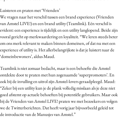
Luisteren en praten met ‘Vrienden’
We vragen naar het verschil tussen een brand experience (Vrienden
van Amstel LIVE!) en een brand utility (Teamlink). Eén verschil is
evident: een experience is tijdelijk en een utility langlopend. Beide zijn
vooral gericht op merkwaardering en loyaliteit. “We leren steeds beter
om ons merk relevant te maken binnen domeinen, of dat nu met een
experience of utility is. Het allerbelangrijkste is dat je luistert naar de
‘domeinbewoners’, aldus Maud.
Teamlink is niet zomaar bedacht, maar is een behoefte die Amstel
ontdekte door te praten met hun zogenaamde ‘superpromoters’. En
ook bij de invulling en uitrol zijn Amstel-lovers geraadpleegd. Maud:
“Zeker bij een utility kun je de plank volledig misslaan als je deze niet
goed afstemt op actuele behoeften bij potentiële gebruikers. Maar ook
bij de Vrienden van Amstel LIVE! praten we met bezoekers en volgen
we de Twitterberichten. Dat heeft vorig jaar bijvoorbeeld geleid tot
de introductie van de Manusjes van Amstel.”