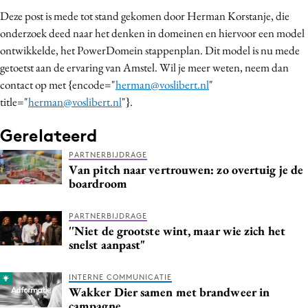
Deze post is mede tot stand gekomen door Herman Korstanje, die
onderzoek deed naar het denken in domeinen en hiervoor een model
ontwikkelde, het PowerDomein stappenplan. Dit model is nu mede
getoetst aan de ervaring van Amstel. Wil je meer weten, neem dan
contact op met {encode="
herman@voslibert.nl
"
title="
herman@voslibert.nl
"}.
Gerelateerd
PARTNERBIJDRAGE
Van pitch naar vertrouwen: zo overtuig je de
boardroom
PARTNERBIJDRAGE
''Niet de grootste wint, maar wie zich het
snelst aanpast"
INTERNE COMMUNICATIE
Wakker Dier samen met brandweer in
campagne