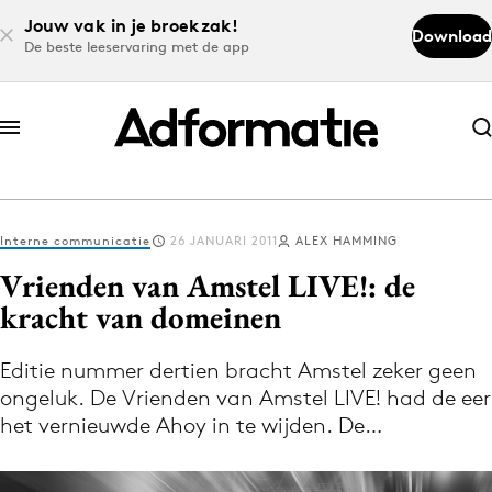
Jouw vak in je broekzak!
Download
De beste leeservaring met de app
Abonneer nu
Abonneer nu
Interne communicatie
26 JANUARI 2011
ALEX HAMMING
Log in
Vrienden van Amstel LIVE!: de
kracht van domeinen
Download de app
Volg het laatste nieuws via de Adformatie
Editie nummer dertien bracht Amstel zeker geen
ongeluk. De Vrienden van Amstel LIVE! had de eer
Nieuws app
het vernieuwde Ahoy in te wijden. De…