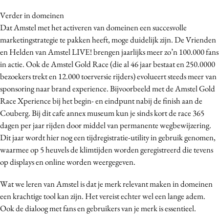
Verder in domeinen
Dat Amstel met het activeren van domeinen een succesvolle
marketingstrategie te pakken heeft, moge duidelijk zijn. De Vrienden
en Helden van Amstel LIVE! brengen jaarlijks meer zo’n 100.000 fans
in actie. Ook de Amstel Gold Race (die al 46 jaar bestaat en 250.0000
bezoekers trekt en 12.000 toerversie rijders) evolueert steeds meer van
sponsoring naar brand experience. Bijvoorbeeld met de Amstel Gold
Race Xperience bij het begin- en eindpunt nabij de finish aan de
Couberg. Bij dit cafe annex museum kun je sinds kort de race 365
dagen per jaar rijden door middel van permanente wegbewijzering.
Dit jaar wordt hier nog een tijdregistratie-utility in gebruik genomen,
waarmee op 5 heuvels de klimtijden worden geregistreerd die tevens
op displays en online worden weergegeven.
Wat we leren van Amstel is dat je merk relevant maken in domeinen
een krachtige tool kan zijn. Het vereist echter wel een lange adem.
Ook de dialoog met fans en gebruikers van je merk is essentieel.