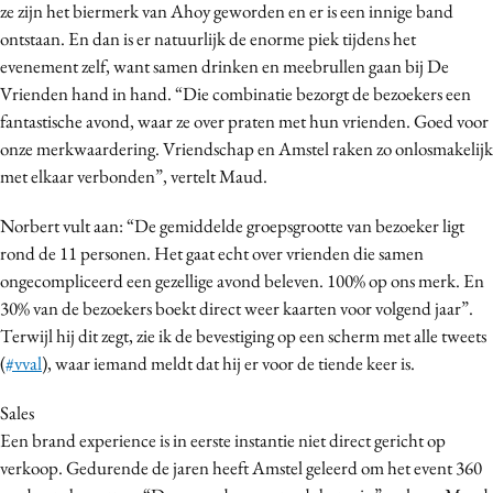
ze zijn het biermerk van Ahoy geworden en er is een innige band
ontstaan. En dan is er natuurlijk de enorme piek tijdens het
evenement zelf, want samen drinken en meebrullen gaan bij De
Vrienden hand in hand. “Die combinatie bezorgt de bezoekers een
fantastische avond, waar ze over praten met hun vrienden. Goed voor
onze merkwaardering. Vriendschap en Amstel raken zo onlosmakelijk
met elkaar verbonden”, vertelt Maud.
Norbert vult aan: “De gemiddelde groepsgrootte van bezoeker ligt
rond de 11 personen. Het gaat echt over vrienden die samen
ongecompliceerd een gezellige avond beleven. 100% op ons merk. En
30% van de bezoekers boekt direct weer kaarten voor volgend jaar”.
Terwijl hij dit zegt, zie ik de bevestiging op een scherm met alle tweets
(
#vval
), waar iemand meldt dat hij er voor de tiende keer is.
Sales
Een brand experience is in eerste instantie niet direct gericht op
verkoop. Gedurende de jaren heeft Amstel geleerd om het event 360