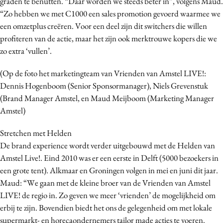
graden te benutten. “Daar worden we steeds beter in”, volgens Maud.
“Zo hebben we met C1000 een sales promotion gevoerd waarmee we
een omzetplus creëren. Voor een deel zijn dit switchers die willen
profiteren van de actie, maar het zijn ook merktrouwe kopers die we
zo extra ‘vullen’.
(Op de foto het marketingteam van Vrienden van Amstel LIVE!:
Dennis Hogenboom (Senior Sponsormanager), Niels Grevenstuk
(Brand Manager Amstel, en Maud Meijboom (Marketing Manager
Amstel)
Stretchen met Helden
De brand experience wordt verder uitgebouwd met de Helden van
Amstel Live!. Eind 2010 was er een eerste in Delft (5000 bezoekers in
een grote tent). Alkmaar en Groningen volgen in mei en juni dit jaar.
Maud: “We gaan met de kleine broer van de Vrienden van Amstel
LIVE! de regio in. Zo geven we meer ‘vrienden’ de mogelijkheid om
erbij te zijn. Bovendien biedt het ons de gelegenheid om met lokale
supermarkt- en horecaondernemers tailor made acties te voeren.