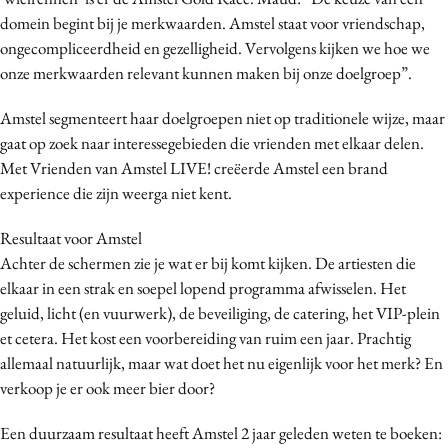
Media
domein begint bij je merkwaarden. Amstel staat voor vriendschap,
ongecompliceerdheid en gezelligheid. Vervolgens kijken we hoe we
Merkstrategie
onze merkwaarden relevant kunnen maken bij onze doelgroep”.
PR
Programmatic
Amstel segmenteert haar doelgroepen niet op traditionele wijze, maar
Purpose Marketing
gaat op zoek naar interessegebieden die vrienden met elkaar delen.
Met Vrienden van Amstel LIVE! creëerde Amstel een brand
Reputatie & crisis
experience die zijn weerga niet kent.
Resultaat voor Amstel
Achter de schermen zie je wat er bij komt kijken. De artiesten die
elkaar in een strak en soepel lopend programma afwisselen. Het
geluid, licht (en vuurwerk), de beveiliging, de catering, het VIP-plein
et cetera. Het kost een voorbereiding van ruim een jaar. Prachtig
allemaal natuurlijk, maar wat doet het nu eigenlijk voor het merk? En
verkoop je er ook meer bier door?
Een duurzaam resultaat heeft Amstel 2 jaar geleden weten te boeken: