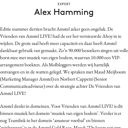
EXPERT
Bureaus
Alex Hamming
Campagnes
Carriere
Editie nummer dertien bracht Amstel zeker geen ongeluk. De
Contentmarketing
Vrienden van Amstel LIVE! had de eer het vernieuwde Ahoy in te
Craft
wijden. De grote zaal heeft meer capaciteit en daar heeft Amstel
Customer Experience
dankbaar gebruik van gemaakt. Zo’n 90.000 bezoekers zingen uit volle
Data & Insights
borst mee met muziek van eigen bodem, waarvan 10.000 een VIP-
arrangement boekten. Als Molbloggers werden wij hartelijk
Design
ontvangen en in de watten gelegd. We spraken met Maud Meijboom
Digital transformation
(Marketing Manager Amstel) en Norbert Cappetti (Senior
Diversiteit
Communicatieadviseur) over de strategie achter De Vrienden van
Effectiviteit
Amstel LIVE!
Gedragsverandering
Amstel denkt in domeinen. Voor Vrienden van Amstel LIVE! is dit
Influencer marketing
binnen muziek het domein ‘muziek van eigen bodem’. Verder is er
Interne communicatie
nog Teamlink in het domein ‘amateur voetbal’ en binnen
Martech
‘wielrennen’ is er de Amstel Gold Race. Maud: “De keuze van een