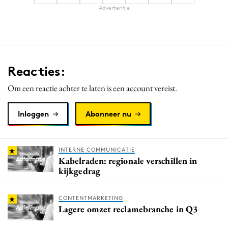
Advertentie
Media
Merkstrategie
PR
Programmatic
Reacties:
Purpose Marketing
Reputatie & crisis
Om een reactie achter te laten is een account vereist.
Inloggen
Abonneer nu
INTERNE COMMUNICATIE
Kabelraden: regionale verschillen in
kijkgedrag
CONTENTMARKETING
Lagere omzet reclamebranche in Q3