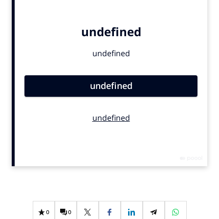
Bureaus
Campagnes
Carriere
Contentmarketing
Craft
Customer Experience
Data & Insights
Design
Digital transformation
Diversiteit
Effectiviteit
Gedragsverandering
Influencer marketing
Interne communicatie
0
0
Martech