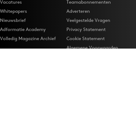
Vacatures
Teamabonnementen
Whitepapers
Adverteren
Nieuwsbrief
Veelgestelde Vragen
Adformatie Academy
Privacy Statement
Volledig Magazine Archief
Cookie Statement
Algemene Voorwaarden
Onze app
Maak Adformatie.nl je
Google-favoriet
Privacyinstellingen
Download de
Adformatie Nieuws App