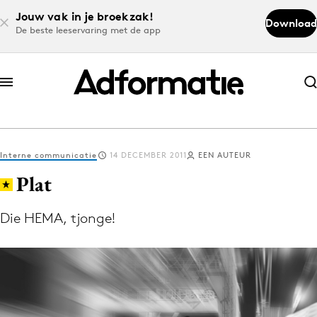
Jouw vak in je broekzak!
Download
De beste leeservaring met de app
Abonneer nu
Abonneer nu
Interne communicatie
14 DECEMBER 2011
EEN AUTEUR
Log in
Plat
Die HEMA, tjonge!
Download de app
Volg het laatste nieuws via de Adformatie
Nieuws app