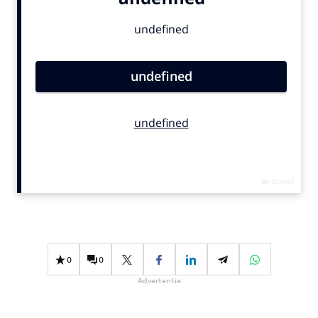
Bureaus
Campagnes
Carriere
Contentmarketing
Craft
Customer Experience
Data & Insights
Design
Digital transformation
Diversiteit
Effectiviteit
Gedragsverandering
0
0
Influencer marketing
Advertentie
Interne communicatie
Martech