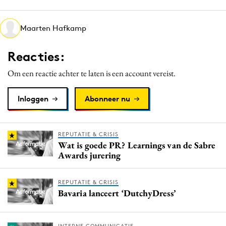
Media
Merkstrategie
Maarten Hafkamp
PR
Reacties:
Programmatic
Purpose Marketing
Om een reactie achter te laten is een account vereist.
Reputatie & crisis
Inloggen
Abonneer nu
REPUTATIE & CRISIS
Wat is goede PR? Learnings van de Sabre
Awards jurering
REPUTATIE & CRISIS
Bavaria lanceert ‘DutchyDress’