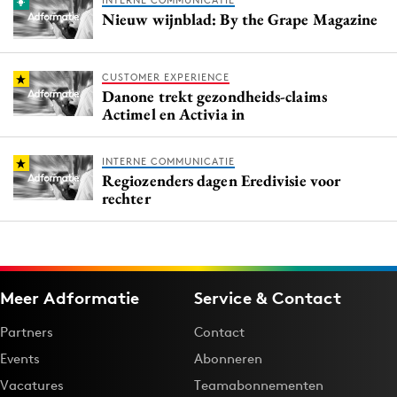
INTERNE COMMUNICATIE
Nieuw wijnblad: By the Grape Magazine
CUSTOMER EXPERIENCE
Danone trekt gezondheids-claims
Actimel en Activia in
INTERNE COMMUNICATIE
Regiozenders dagen Eredivisie voor
rechter
Meer Adformatie
Service & Contact
Partners
Contact
Events
Abonneren
Vacatures
Teamabonnementen