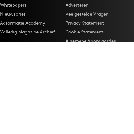
Whitepapers
Adverteren
Nieuwsbrief
Veelgestelde Vragen
Adformatie Academy
Privacy Statement
Volledig Magazine Archief
Cookie Statement
Algemene Voorwaarden
Onze app
Maak Adformatie.nl je
Google-favoriet
Privacyinstellingen
Download de
Adformatie Nieuws App