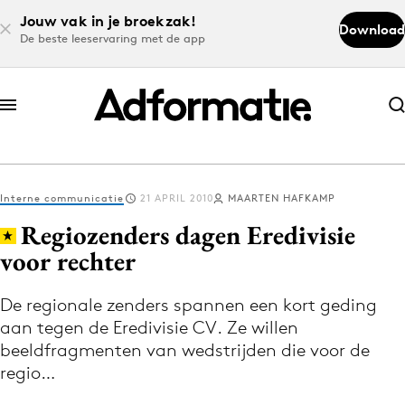
Jouw vak in je broekzak!
Download
De beste leeservaring met de app
Abonneer nu
Abonneer nu
Interne communicatie
21 APRIL 2010
MAARTEN HAFKAMP
Log in
Regiozenders dagen Eredivisie
voor rechter
Download de app
Volg het laatste nieuws via de Adformatie
De regionale zenders spannen een kort geding
aan tegen de Eredivisie CV. Ze willen
Nieuws app
beeldfragmenten van wedstrijden die voor de
regio…