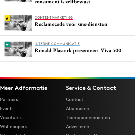
consument is zelfbewust
CONTENTMARKETING
Reclamecode voor sms-diensten
INTERNE COMMUNICATIE
Ronald Plasterk presenteert Viva 400
Meer Adformatie
Service & Contact
Partners
Contact
Events
Abonneren
Vacatures
Teamabonnementen
Whitepapers
Adverteren