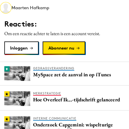
Media
Maarten Hafkamp
Merkstrategie
Reacties:
PR
Programmatic
Om een reactie achter te laten is een account vereist.
Purpose Marketing
Inloggen
Abonneer nu
Reputatie & crisis
GEDRAGSVERANDERING
MySpace zet de aanval in op iTunes
MERKSTRATEGIE
Hoe Overleef Ik...-tijdschrift gelanceerd
INTERNE COMMUNICATIE
Onderzoek Capgemini: wispelturige