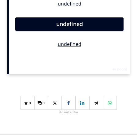
Bureaus
Campagnes
Carriere
Contentmarketing
Craft
Customer Experience
Data & Insights
Design
Digital transformation
Diversiteit
Effectiviteit
0
0
Gedragsverandering
Advertentie
Influencer marketing
Interne communicatie
Martech