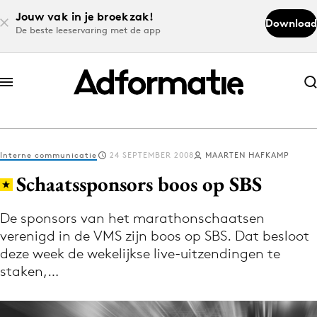
Jouw vak in je broekzak!
Download
De beste leeservaring met de app
Abonneer nu
Abonneer nu
Interne communicatie
24 SEPTEMBER 2008
MAARTEN HAFKAMP
Log in
Schaatssponsors boos op SBS
De sponsors van het marathonschaatsen
Download de app
verenigd in de VMS zijn boos op SBS. Dat besloot
Volg het laatste nieuws via de Adformatie
deze week de wekelijkse live-uitzendingen te
Nieuws app
staken,…