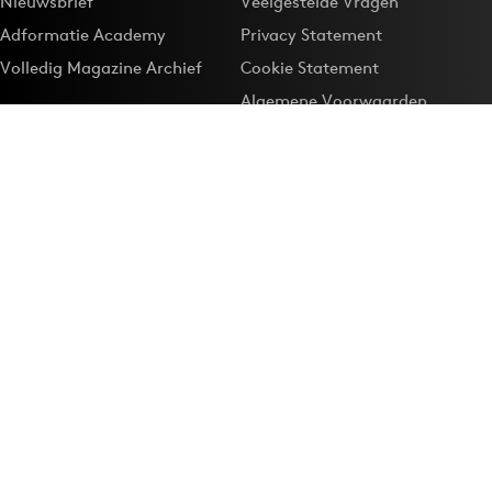
Nieuwsbrief
Veelgestelde Vragen
Adformatie Academy
Privacy Statement
Volledig Magazine Archief
Cookie Statement
Algemene Voorwaarden
Onze app
Maak Adformatie.nl je
Google-favoriet
Privacyinstellingen
Download de
Adformatie Nieuws App