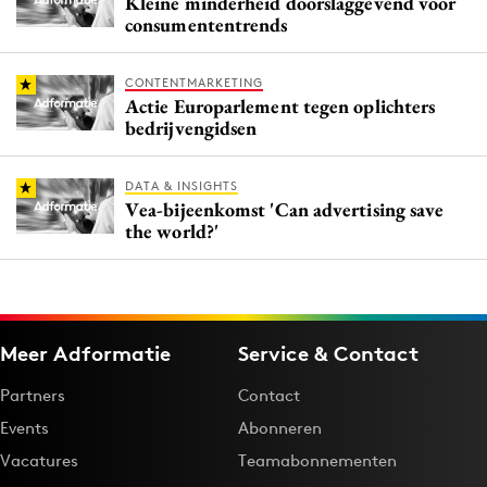
Kleine minderheid doorslaggevend voor
consumententrends
CONTENTMARKETING
Actie Europarlement tegen oplichters
bedrijvengidsen
DATA & INSIGHTS
Vea-bijeenkomst 'Can advertising save
the world?'
Meer Adformatie
Service & Contact
Partners
Contact
Events
Abonneren
Vacatures
Teamabonnementen