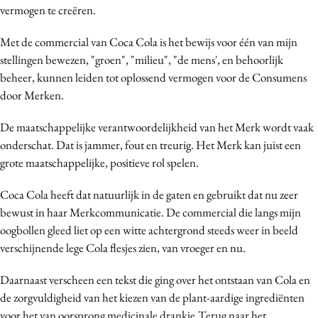
vermogen te creëren.
Media
Merkstrategie
Met de commercial van Coca Cola is het bewijs voor één van mijn
PR
stellingen bewezen, "groen", "milieu", "de mens', en behoorlijk
beheer, kunnen leiden tot oplossend vermogen voor de Consumens
Programmatic
door Merken.
Purpose Marketing
Reputatie & crisis
De maatschappelijke verantwoordelijkheid van het Merk wordt vaak
onderschat. Dat is jammer, fout en treurig. Het Merk kan juist een
grote maatschappelijke, positieve rol spelen.
Coca Cola heeft dat natuurlijk in de gaten en gebruikt dat nu zeer
bewust in haar Merkcommunicatie. De commercial die langs mijn
oogbollen gleed liet op een witte achtergrond steeds weer in beeld
verschijnende lege Cola flesjes zien, van vroeger en nu.
Daarnaast verscheen een tekst die ging over het ontstaan van Cola en
de zorgvuldigheid van het kiezen van de plant-aardige ingrediënten
voor het van oorsprong medicinale drankje.Terug naar het