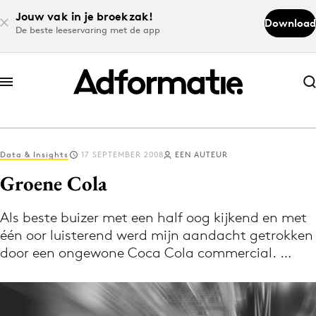
Jouw vak in je broekzak!
Download
De beste leeservaring met de app
Abonneer nu
Abonneer nu
Data & Insights
17 SEPTEMBER 2008
EEN AUTEUR
Log in
Groene Cola
Als beste buizer met een half oog kijkend en met
Download de app
één oor luisterend werd mijn aandacht getrokken
Volg het laatste nieuws via de Adformatie
door een ongewone Coca Cola commercial. …
Nieuws app