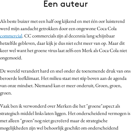
Een auteur
Bureaus
Campagnes
Als beste buizer met een half oog kijkend en met één oor luisterend
Carriere
werd mijn aandacht getrokken door een ongewone Coca Cola
Contentmarketing
commercial
. CC commercials zijn al decennia lang schijnbaar
Craft
hetzelfde gebleven, daar kijk je dus niet echt meer van op. Maar dit
Customer Experience
keer wel want het groene virus laat zelfs een Merk als Coca Cola niet
ongemoeid.
Data & Insights
Design
De wereld verandert hard en snel onder de toenemende druk van ons
Digital transformation
beroerde leefklimaat. Het milieu staat met stip boven aan de agenda
Diversiteit
van onze mindset. Niemand kan er meer onderuit, Groen, groen,
groen.
Effectiviteit
Gedragsverandering
Vaak ben ik verwonderd over Merken die het "groene"aspect als
Influencer marketing
strategisch middel links laten liggen. Het onderscheidend vermogen is
Interne communicatie
met alleen "groen"nog niet gecreëerd maar de strategische
mogelijkheden zijn wel behoorlijk geschikt om onderscheidend
Martech