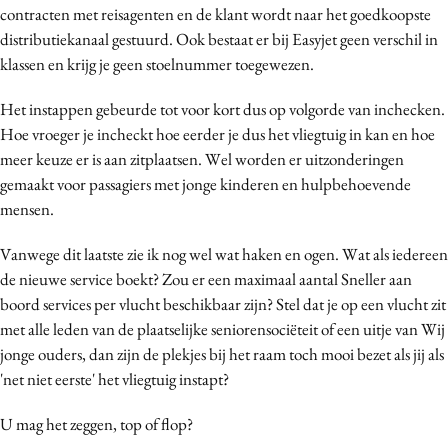
contracten met reisagenten en de klant wordt naar het goedkoopste
Media
distributiekanaal gestuurd. Ook bestaat er bij Easyjet geen verschil in
Merkstrategie
klassen en krijg je geen stoelnummer toegewezen.
PR
Het instappen gebeurde tot voor kort dus op volgorde van inchecken.
Programmatic
Hoe vroeger je incheckt hoe eerder je dus het vliegtuig in kan en hoe
Purpose Marketing
meer keuze er is aan zitplaatsen. Wel worden er uitzonderingen
Reputatie & crisis
gemaakt voor passagiers met jonge kinderen en hulpbehoevende
mensen.
Vanwege dit laatste zie ik nog wel wat haken en ogen. Wat als iedereen
de nieuwe service boekt? Zou er een maximaal aantal Sneller aan
boord services per vlucht beschikbaar zijn? Stel dat je op een vlucht zit
met alle leden van de plaatselijke seniorensociëteit of een uitje van Wij
jonge ouders, dan zijn de plekjes bij het raam toch mooi bezet als jij als
'net niet eerste' het vliegtuig instapt?
U mag het zeggen, top of flop?