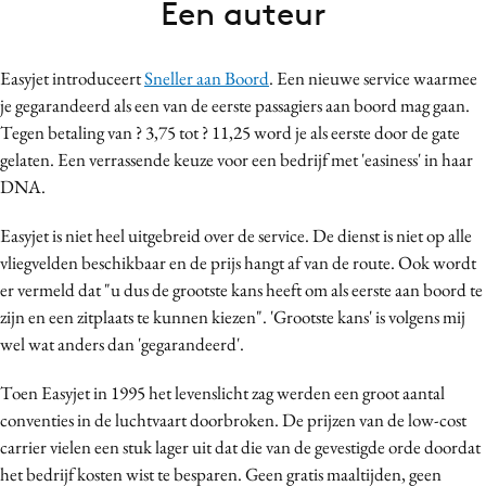
Een auteur
Bureaus
Campagnes
Easyjet introduceert
Sneller aan Boord
. Een nieuwe service waarmee
Carriere
je gegarandeerd als een van de eerste passagiers aan boord mag gaan.
Contentmarketing
Tegen betaling van ? 3,75 tot ? 11,25 word je als eerste door de gate
Craft
gelaten. Een verrassende keuze voor een bedrijf met 'easiness' in haar
Customer Experience
DNA.
Data & Insights
Easyjet is niet heel uitgebreid over de service. De dienst is niet op alle
Design
vliegvelden beschikbaar en de prijs hangt af van de route. Ook wordt
Digital transformation
er vermeld dat "u dus de grootste kans heeft om als eerste aan boord te
Diversiteit
zijn en een zitplaats te kunnen kiezen". 'Grootste kans' is volgens mij
wel wat anders dan 'gegarandeerd'.
Effectiviteit
Gedragsverandering
Toen Easyjet in 1995 het levenslicht zag werden een groot aantal
Influencer marketing
conventies in de luchtvaart doorbroken. De prijzen van de low-cost
Interne communicatie
carrier vielen een stuk lager uit dat die van de gevestigde orde doordat
het bedrijf kosten wist te besparen. Geen gratis maaltijden, geen
Martech