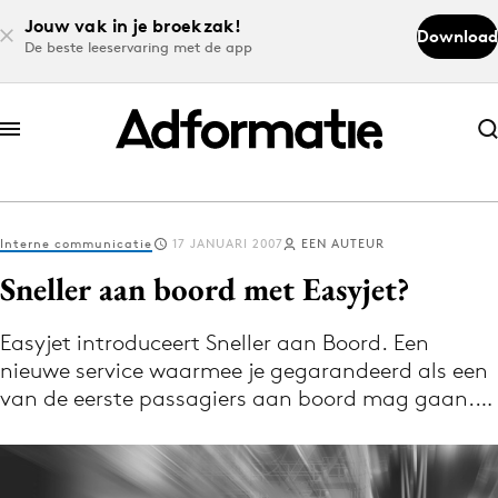
Jouw vak in je broekzak!
Download
De beste leeservaring met de app
Abonneer nu
Abonneer nu
Interne communicatie
17 JANUARI 2007
EEN AUTEUR
Log in
Sneller aan boord met Easyjet?
Easyjet introduceert Sneller aan Boord. Een
Download de app
nieuwe service waarmee je gegarandeerd als een
Volg het laatste nieuws via de Adformatie
van de eerste passagiers aan boord mag gaan.…
Nieuws app