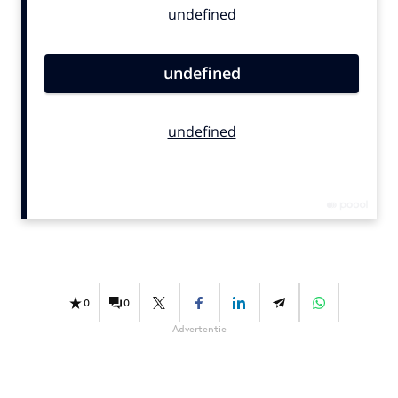
Bureaus
Campagnes
Carriere
Contentmarketing
Craft
Customer Experience
Data & Insights
Design
Digital transformation
Diversiteit
Effectiviteit
0
0
Gedragsverandering
Advertentie
Influencer marketing
Interne communicatie
Martech