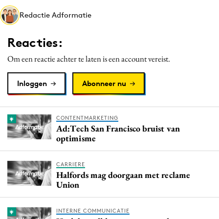
Media
Redactie Adformatie
Merkstrategie
Reacties:
PR
Programmatic
Om een reactie achter te laten is een account vereist.
Purpose Marketing
Inloggen
Abonneer nu
Reputatie & crisis
CONTENTMARKETING
Ad:Tech San Francisco bruist van
optimisme
CARRIERE
Halfords mag doorgaan met reclame
Union
INTERNE COMMUNICATIE