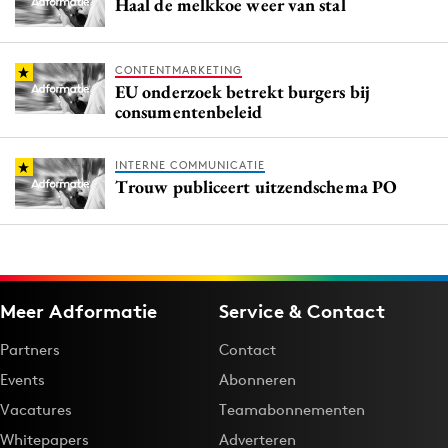
Haal de melkkoe weer van stal
CONTENTMARKETING
EU onderzoek betrekt burgers bij
consumentenbeleid
INTERNE COMMUNICATIE
Trouw publiceert uitzendschema PO
Meer Adformatie
Service & Contact
Partners
Contact
Events
Abonneren
Vacatures
Teamabonnementen
Whitepapers
Adverteren