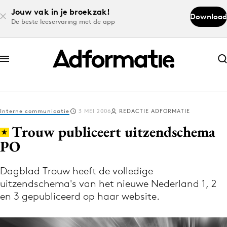
Jouw vak in je broekzak!
Download
De beste leeservaring met de app
Abonneer nu
Abonneer nu
Interne communicatie
3 MEI 2006
REDACTIE ADFORMATIE
Log in
Trouw publiceert uitzendschema
PO
Download de app
Volg het laatste nieuws via de Adformatie
Dagblad Trouw heeft de volledige
uitzendschema's van het nieuwe Nederland 1, 2
Nieuws app
en 3 gepubliceerd op haar website.