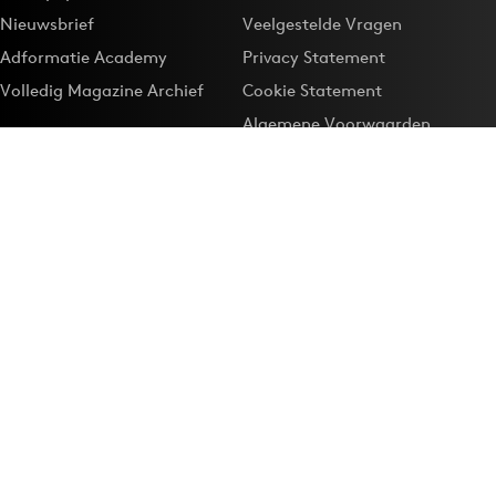
Nieuwsbrief
Veelgestelde Vragen
Adformatie Academy
Privacy Statement
Volledig Magazine Archief
Cookie Statement
Algemene Voorwaarden
Onze app
Maak Adformatie.nl je
Google-favoriet
Privacyinstellingen
Download de
Adformatie Nieuws App