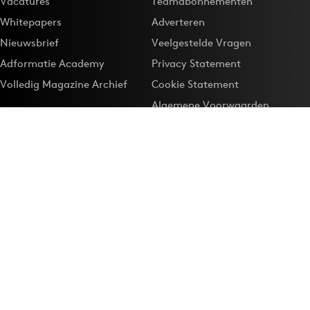
Vacatures
Teamabonnementen
Whitepapers
Adverteren
Nieuwsbrief
Veelgestelde Vragen
Adformatie Academy
Privacy Statement
Volledig Magazine Archief
Cookie Statement
Algemene Voorwaarden
Onze app
Maak Adformatie.nl je
Google-favoriet
Privacyinstellingen
Download de
Adformatie Nieuws App