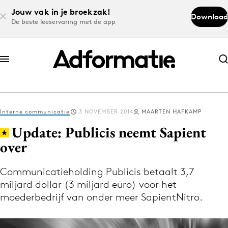
Jouw vak in je broekzak!
Download
De beste leeservaring met de app
Abonneer nu
Abonneer nu
Interne communicatie
3 NOVEMBER 2014
MAARTEN HAFKAMP
Log in
Update: Publicis neemt Sapient
over
Download de app
Volg het laatste nieuws via de Adformatie
Communicatieholding Publicis betaalt 3,7
miljard dollar (3 miljard euro) voor het
Nieuws app
moederbedrijf van onder meer SapientNitro.