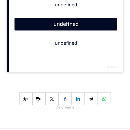
Bureaus
Campagnes
Carriere
Contentmarketing
Craft
Customer Experience
Data & Insights
Design
Digital transformation
Diversiteit
Effectiviteit
0
0
Gedragsverandering
Advertentie
Influencer marketing
Interne communicatie
Martech