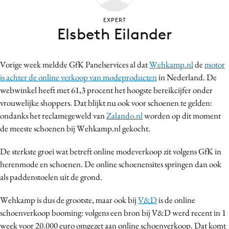
Bureaus
EXPERT
Campagnes
Elsbeth Eilander
Carriere
Contentmarketing
Vorige week meldde GfK Panelservices al dat
Wehkamp.nl
de
motor
Craft
is achter de online verkoop van modeproducten
in Nederland. De
Customer Experience
webwinkel heeft met 61,3 procent het hoogste bereikcijfer onder
Data & Insights
vrouwelijke shoppers. Dat blijkt nu ook voor schoenen te gelden:
ondanks het reclamegeweld van
Zalando.nl
worden op dit moment
Design
de meeste schoenen bij Wehkamp.nl gekocht.
Digital transformation
Diversiteit
De sterkste groei wat betreft online modeverkoop zit volgens GfK in
Effectiviteit
herenmode en schoenen. De online schoenensites springen dan ook
als paddenstoelen uit de grond.
Gedragsverandering
Influencer marketing
Wehkamp is dus de grootste, maar ook bij
V&D
is de online
Interne communicatie
schoenverkoop booming: volgens een bron bij V&D werd recent in 1
Martech
week voor 20.000 euro omgezet aan online schoenverkoop. Dat komt