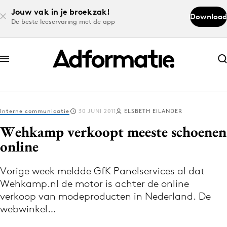
Jouw vak in je broekzak!
Download
De beste leeservaring met de app
Abonneer nu
Abonneer nu
Interne communicatie
30 JUNI 2011
ELSBETH EILANDER
Log in
Wehkamp verkoopt meeste schoenen
online
Download de app
Volg het laatste nieuws via de Adformatie
Vorige week meldde GfK Panelservices al dat
Wehkamp.nl de motor is achter de online
Nieuws app
verkoop van modeproducten in Nederland. De
webwinkel…