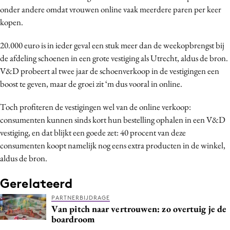
onder andere omdat vrouwen online vaak meerdere paren per keer
Media
kopen.
Merkstrategie
PR
20.000 euro is in ieder geval een stuk meer dan de weekopbrengst bij
Programmatic
de afdeling schoenen in een grote vestiging als Utrecht, aldus de bron.
V&D probeert al twee jaar de schoenverkoop in de vestigingen een
Purpose Marketing
boost te geven, maar de groei zit ‘m dus vooral in online.
Reputatie & crisis
Toch profiteren de vestigingen wel van de online verkoop:
consumenten kunnen sinds kort hun bestelling ophalen in een V&D
vestiging, en dat blijkt een goede zet: 40 procent van deze
consumenten koopt namelijk nog eens extra producten in de winkel,
aldus de bron.
Gerelateerd
PARTNERBIJDRAGE
Van pitch naar vertrouwen: zo overtuig je de
boardroom