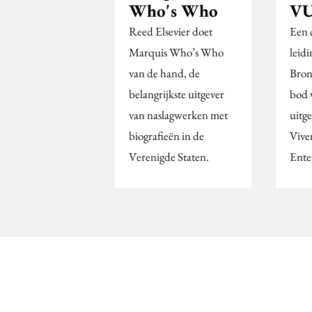
Who's Who
V
Reed Elsevier doet
Een 
Marquis Who’s Who
leid
van de hand, de
Bron
belangrijkste uitgever
bod 
van naslagwerken met
uitg
biografieën in de
Vive
Verenigde Staten.
Ente