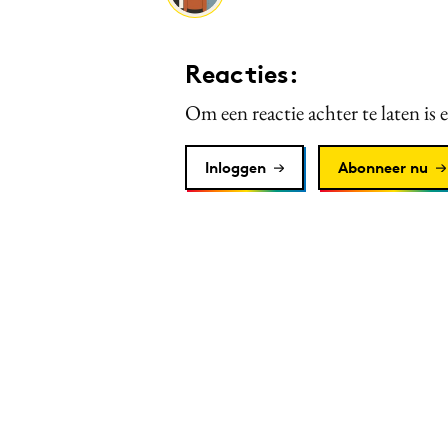
Reacties:
Om een reactie achter te laten is 
Inloggen
Abonneer nu