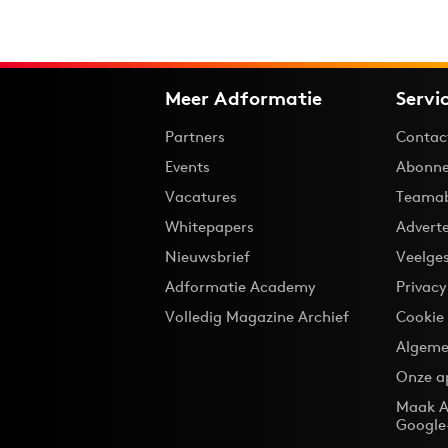
Meer Adformatie
Servi
Partners
Contac
Events
Abonne
Vacatures
Teama
Whitepapers
Advert
Nieuwsbrief
Veelge
Adformatie Academy
Privac
Volledig Magazine Archief
Cookie
Algeme
Onze a
Maak A
Google