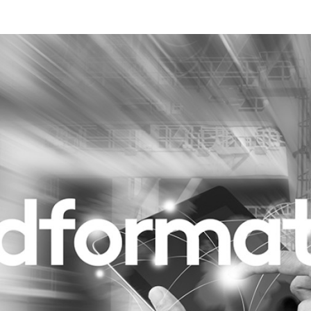
Programmatic
ering
Purpose Marketing
keting
Reputatie & crisis
nicatie