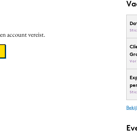
Va
Da
Sti
een account vereist.
Cli
Gr
Vor
Ex
pe
Sti
Bekij
Ev