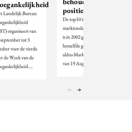
behoudt zijn
oegankelijkheid
positie
t Landelijk Bureau
De top10 in
egankelijkheid
marktonderzoekbureaus
BT) organiseert van
is in 2002 grotendeels
 september tot 3
hetzelfde gebleven,
tober voor de vierde
aldus Marketing News
er de Week van de
van 19 Augustus 2003.
egankelijkheid.…