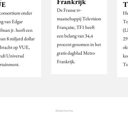
Frankrijk
UE
T
De Franse tv-
consortium onder
He
maatschappij Television
ing van Edgar
To
Française, TF1 heeft
fman jr. heeft een
(L
een belang van 34,4
van 8 miljard dollar
29
procent genomen in het
ebracht op VUE,
ok
gratis dagblad Metro
ndi Universal
ke
Frankrijk.
rtainment.
To
Advertentie