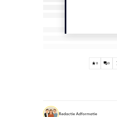
0
0
Redactie Adformatie