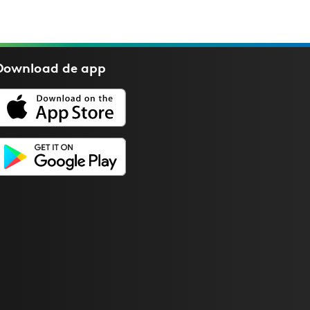
Download de
app