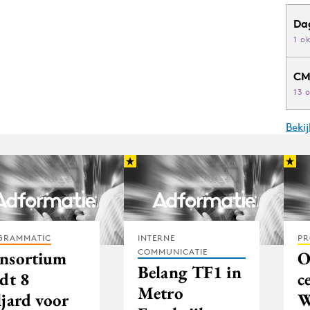
Da
1 o
CM
13 
Beki
GRAMMATIC
INTERNE
PR
COMMUNICATIE
nsortium
O
Belang TF1 in
dt 8
c
Metro
ljard voor
W