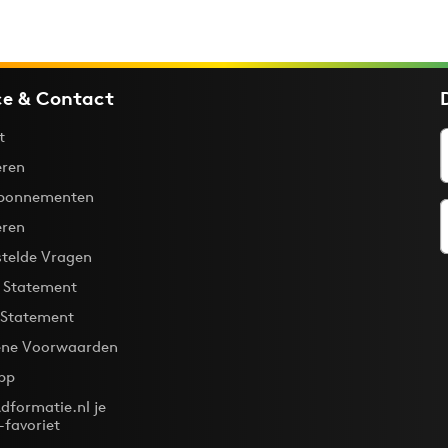
ce & Contact
t
ren
bonnementen
eren
stelde Vragen
y Statement
 Statement
ne Voorwaarden
pp
dformatie.nl je
-favoriet