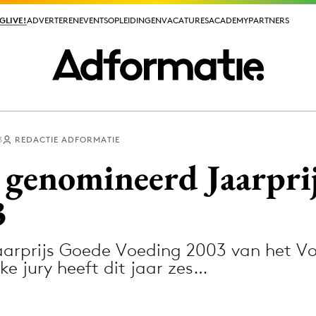
GLIVE!
GLIVE!
ADVERTEREN
ADVERTEREN
EVENTS
EVENTS
OPLEIDINGEN
OPLEIDINGEN
VACATURES
VACATURES
ACADEMY
ACADEMY
PARTNERS
PARTNERS
3
REDACTIE ADFORMATIE
ieuws app
n genomineerd Jaarpri
3
aarprijs Goede Voeding 2003 van het V
Media
ke jury heeft dit jaar zes…
ormation
Merkstrategie
PR