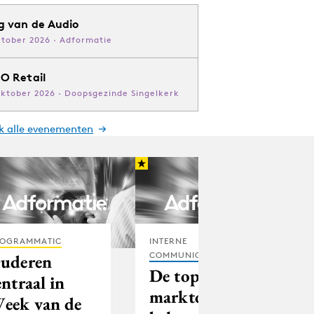
g van de Audio
ktober 2026 · Adformatie
O Retail
oktober 2026 · Doopsgezinde Singelkerk
jk alle evenementen
OGRAMMATIC
INTERNE
COMMUNICATIE
uderen
De top10 in
entraal in
marktonderzoek
eek van de