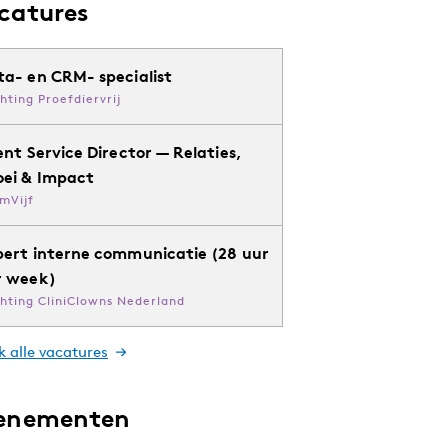
catures
ta- en CRM- specialist
chting Proefdiervrij
ent Service Director — Relaties,
oei & Impact
mVijf
pert interne communicatie (28 uur
r week)
chting CliniClowns Nederland
k alle vacatures
enementen