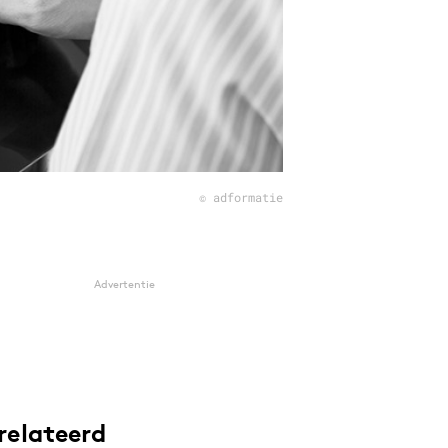
© adformatie
Advertentie
relateerd