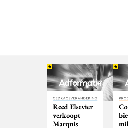
GEDRAGSVERANDERING
PRO
Reed Elsevier
Co
verkoopt
bie
Marquis
mi