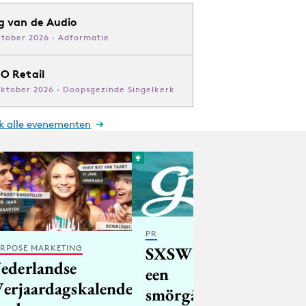
g van de Audio
ktober 2026 · Adformatie
O Retail
oktober 2026 · Doopsgezinde Singelkerk
jk alle evenementen
PR
SXSW 2016 is
RPOSE MARKETING
ederlandse
een
Verjaardagskalender'
smörgåsbord