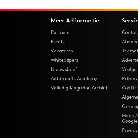
Meer Adformatie
Servi
Partners
Contac
Events
Abonne
Vacatures
Teama
Whitepapers
Advert
Nieuwsbrief
Veelge
Adformatie Academy
Privac
Volledig Magazine Archief
Cookie
Algeme
Onze a
Maak A
Google
Privacy