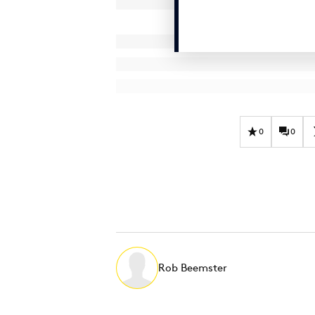
0
0
Rob Beemster