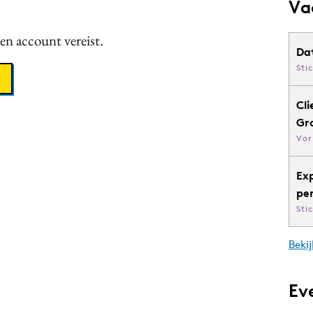
Va
een account vereist.
Da
Sti
Cli
Gr
Vor
Ex
pe
Sti
Bekij
Ev