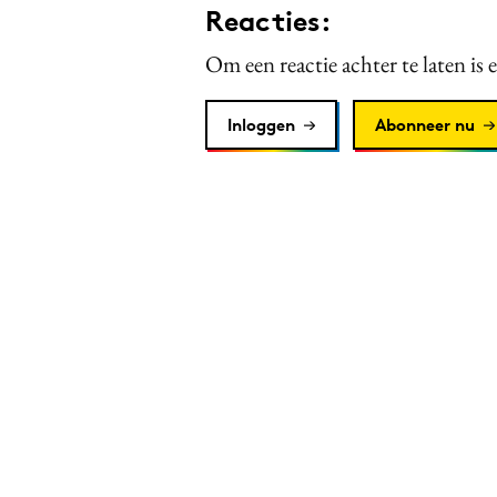
Reacties:
Om een reactie achter te laten is 
Inloggen
Abonneer nu