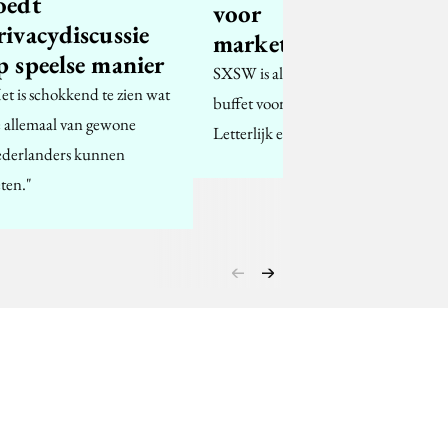
oedt
voor
rivacydiscussie
marketeers
p speelse manier
SXSW is als een lopend
et is schokkend te zien wat
buffet voor marketeers.
 allemaal van gewone
Letterlijk en figuurlijk.
derlanders kunnen
ten."