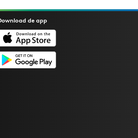
Download de
app