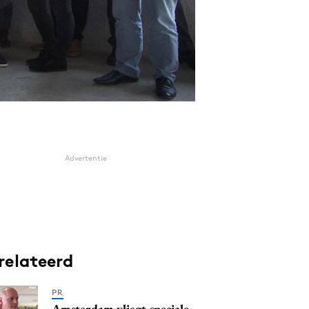
Advertentie
relateerd
PR
Amsterdam vliegt speciale