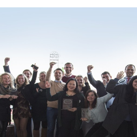
Programmatic
ering
Purpose Marketing
keting
Reputatie & crisis
nicatie