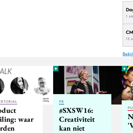
Da
1 o
CM
13 
Beki
ERTORIAL
PR
oduct
#SXSW16:
PU
N
iling: waar
Creativiteit
'
rden
kan niet