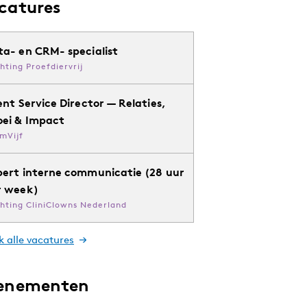
catures
ta- en CRM- specialist
chting Proefdiervrij
ent Service Director — Relaties,
oei & Impact
mVijf
pert interne communicatie (28 uur
r week)
chting CliniClowns Nederland
k alle vacatures
enementen