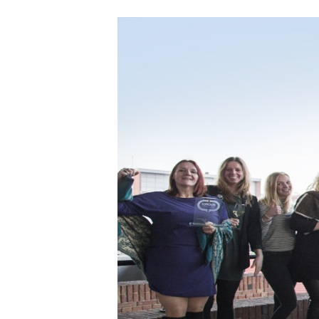
Carriere
Effectiviteit
Contentmarketing
Gedragsverand
Craft
Influencer mar
Customer Experience
Interne commu
Data & Insights
Martech