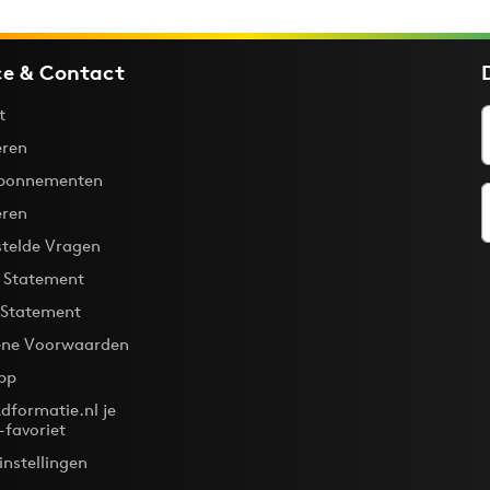
ce & Contact
t
ren
bonnementen
eren
stelde Vragen
y Statement
 Statement
ne Voorwaarden
pp
dformatie.nl je
-favoriet
instellingen