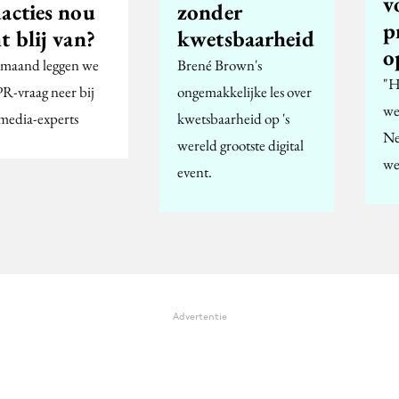
v
acties nou
zonder
p
t blij van?
kwetsbaarheid
o
 maand leggen we
Brené Brown's
"H
PR-vraag neer bij
ongemakkelijke les over
we
 media-experts
kwetsbaarheid op 's
Ne
wereld grootste digital
we
event.
Advertentie