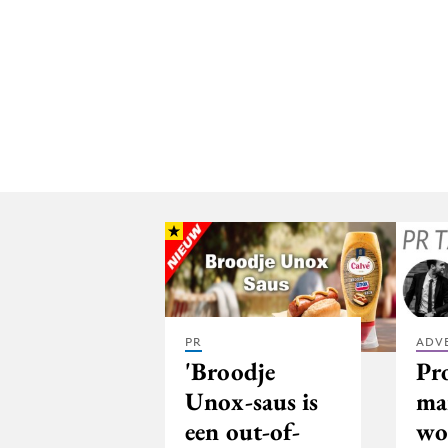
PR
ADV
'Broodje
Pr
Unox-saus is
ma
een out-of-
wo