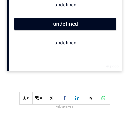
Bureaus
Campagnes
Carriere
Contentmarketing
Craft
Customer Experience
Data & Insights
Design
Digital transformation
Diversiteit
Effectiviteit
0
0
Gedragsverandering
Advertentie
Influencer marketing
Interne communicatie
Martech