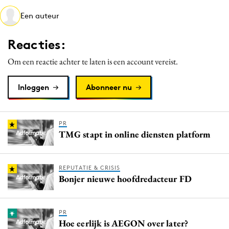
Media
Een auteur
Merkstrategie
Reacties:
PR
Programmatic
Om een reactie achter te laten is een account vereist.
Purpose Marketing
Inloggen
Abonneer nu
Reputatie & crisis
PR
TMG stapt in online diensten platform
REPUTATIE & CRISIS
Bonjer nieuwe hoofdredacteur FD
PR
Hoe eerlijk is AEGON over later?