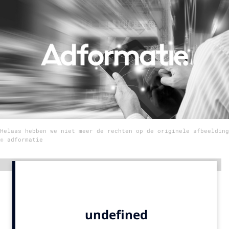
Menu
Home
9 sept: GenAI-training
12 nov: MarketingLive!
Adverteren
Events
Helaas hebben we niet meer de rechten op de originele afbeelding
Opleidingen
© adformatie
Vacatures
Academy
Advertentie
Partners
Topics
Artificial Intelligence