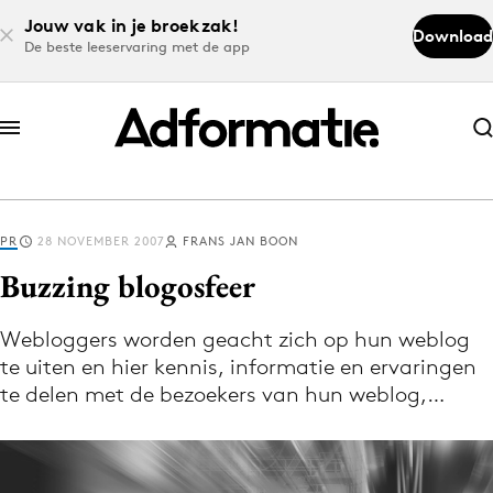
Jouw vak in je broekzak!
Download
De beste leeservaring met de app
Abonneer nu
Abonneer nu
PR
28 NOVEMBER 2007
FRANS JAN BOON
Log in
Buzzing blogosfeer
Webloggers worden geacht zich op hun weblog
Download de app
te uiten en hier kennis, informatie en ervaringen
Volg het laatste nieuws via de Adformatie
te delen met de bezoekers van hun weblog,…
Nieuws app