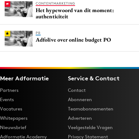
CONTENTMARKETING
Het hypewoord van dit moment:
authenticiteit
PR
Adfolive over online budget PO
Meer Adformatie
Service & Contact
Partners
Contact
Events
Abonneren
Vacatures
Teamabonnementen
Whitepapers
Adverteren
Nieuwsbrief
Veelgestelde Vragen
Adformatie Academy
Privacy Statement