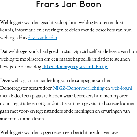
Frans Jan Boon
Bureaus
Campagnes
Webloggers worden geacht zich op hun weblog te uiten en hier
Carriere
kennis, informatie en ervaringen te delen met de bezoekers van hun
Contentmarketing
weblog, aldus
deze aanbieder
.
Craft
Dat webloggers ook heel goed in staat zijn zichzelf en de lezers van hun
Customer Experience
weblog te mobiliseren om een maatschappelijk initiatief te steunen
Data & Insights
bewijst de de weblog
Ik ben donorgeregistreerd. En jij?
Design
Digital transformation
Deze weblog is naar aanleiding van de campagne van het
Donorregister gestart door
NIGZ-Donorvoorlichting
en
web-log.nl
Diversiteit
met als doel een plaats te bieden waar bezoekers hun mening over
Effectiviteit
donorregistratie en orgaandonatie kunnen geven, in discussie kunnen
Gedragsverandering
gaan met voor- en tegenstanders of de meningen en ervaringen van
Influencer marketing
anderen kunnen lezen.
Interne communicatie
Webloggers worden opgeroepen een bericht te schrijven over
Martech