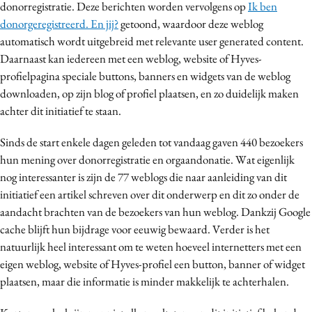
donorregistratie. Deze berichten worden vervolgens op
Ik ben
Media
donorgeregistreerd. En jij?
getoond, waardoor deze weblog
Merkstrategie
automatisch wordt uitgebreid met relevante user generated content.
PR
Daarnaast kan iedereen met een weblog, website of Hyves-
profielpagina speciale buttons, banners en widgets van de weblog
Programmatic
downloaden, op zijn blog of profiel plaatsen, en zo duidelijk maken
Purpose Marketing
achter dit initiatief te staan.
Reputatie & crisis
Sinds de start enkele dagen geleden tot vandaag gaven 440 bezoekers
hun mening over donorregistratie en orgaandonatie. Wat eigenlijk
nog interessanter is zijn de 77 weblogs die naar aanleiding van dit
initiatief een artikel schreven over dit onderwerp en dit zo onder de
aandacht brachten van de bezoekers van hun weblog. Dankzij Google
cache blijft hun bijdrage voor eeuwig bewaard. Verder is het
natuurlijk heel interessant om te weten hoeveel internetters met een
eigen weblog, website of Hyves-profiel een button, banner of widget
plaatsen, maar die informatie is minder makkelijk te achterhalen.