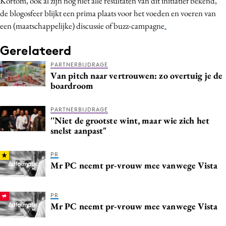
Kortom, ook al zijn nog niet alle resultaten van dit initiatief bekend,
de blogosfeer blijkt een prima plaats voor het voeden en voeren van
een (maatschappelijke) discussie of buzz-campagne
.
Gerelateerd
PARTNERBIJDRAGE
Van pitch naar vertrouwen: zo overtuig je de
boardroom
PARTNERBIJDRAGE
''Niet de grootste wint, maar wie zich het
snelst aanpast"
PR
Mr PC neemt pr-vrouw mee vanwege Vista
PR
Mr PC neemt pr-vrouw mee vanwege Vista