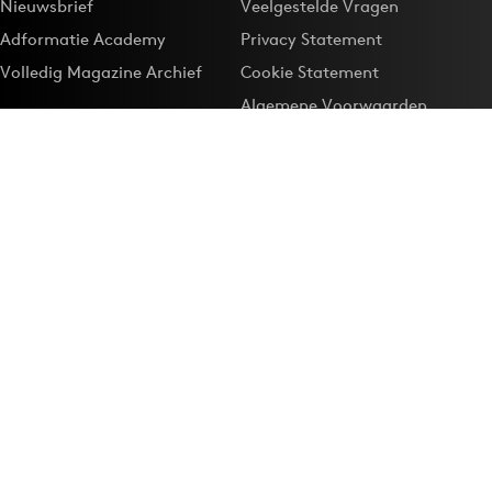
Nieuwsbrief
Veelgestelde Vragen
Adformatie Academy
Privacy Statement
Volledig Magazine Archief
Cookie Statement
Algemene Voorwaarden
Onze app
Maak Adformatie.nl je
Google-favoriet
Privacyinstellingen
Download de
Adformatie Nieuws App