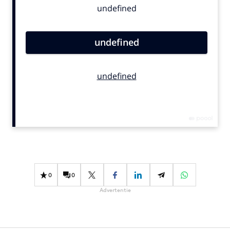
Bureaus
Campagnes
Carriere
Contentmarketing
Craft
Customer Experience
Data & Insights
Design
Digital transformation
Diversiteit
Effectiviteit
0
0
Gedragsverandering
Advertentie
Influencer marketing
Interne communicatie
Martech