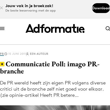
Jouw vak in je broekzak!
Download
De beste leeservaring met de app
Abonneer nu
Abonneer nu
PR
15 JUNI 2011
EEN AUTEUR
Log in
Communicatie Poll: imago PR-
branche
Download de app
Volg het laatste nieuws via de Adformatie
De PR wereld heeft zijn eigen PR volgens diverse
critici uit de branche zelf niet goed voor elkaar.
Nieuws app
(zie opinie-artikel Heeft PR betere…