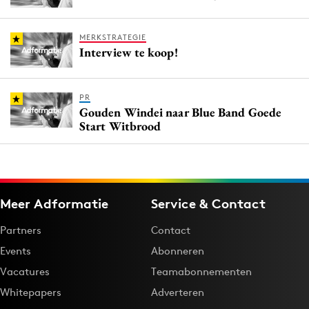
MERKSTRATEGIE
Interview te koop!
PR
Gouden Windei naar Blue Band Goede
Start Witbrood
Meer Adformatie
Service & Contact
Partners
Contact
Events
Abonneren
Vacatures
Teamabonnementen
Whitepapers
Adverteren