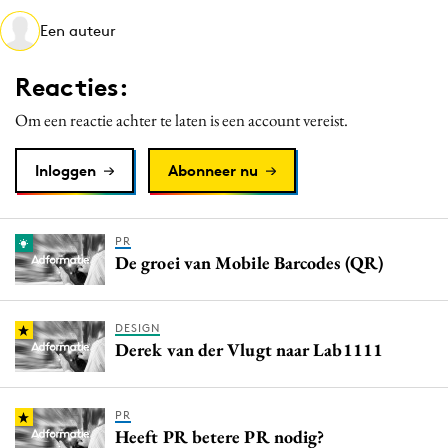
Media
Een auteur
Merkstrategie
Reacties:
PR
Programmatic
Om een reactie achter te laten is een account vereist.
Purpose Marketing
Inloggen
Abonneer nu
Reputatie & crisis
PR
De groei van Mobile Barcodes (QR)
DESIGN
Derek van der Vlugt naar Lab1111
PR
Heeft PR betere PR nodig?