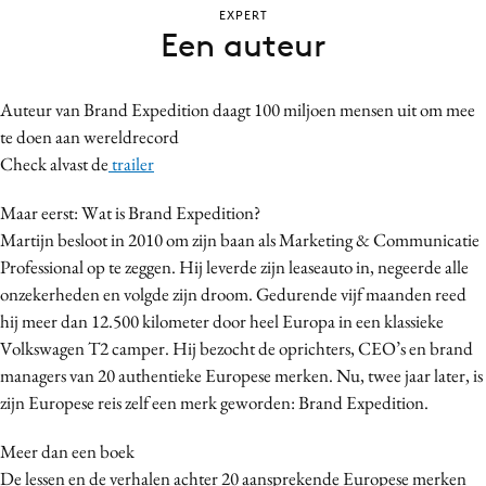
EXPERT
Bureaus
Een auteur
Campagnes
Carriere
Auteur van Brand Expedition daagt 100 miljoen mensen uit om mee
Contentmarketing
te doen aan wereldrecord
Craft
Check alvast de
trailer
Customer Experience
Maar eerst: Wat is Brand Expedition?
Data & Insights
Martijn besloot in 2010 om zijn baan als Marketing & Communicatie
Design
Professional op te zeggen. Hij leverde zijn leaseauto in, negeerde alle
Digital transformation
onzekerheden en volgde zijn droom. Gedurende vijf maanden reed
Diversiteit
hij meer dan 12.500 kilometer door heel Europa in een klassieke
Effectiviteit
Volkswagen T2 camper. Hij bezocht de oprichters, CEO’s en brand
managers van 20 authentieke Europese merken. Nu, twee jaar later, is
Gedragsverandering
zijn Europese reis zelf een merk geworden: Brand Expedition.
Influencer marketing
Interne communicatie
Meer dan een boek
Martech
De lessen en de verhalen achter 20 aansprekende Europese merken