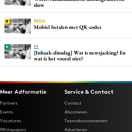
sluw
MEDIA
Mobiel betalen met QR-codes
PR
[Inhaak-dinsdag] Wat is newsjacking? En
wat is het vooral niet?
Meer Adformatie
Service & Contact
Partners
Contact
Events
Abonneren
Vacatures
Teamabonnementen
Whitepapers
Adverteren