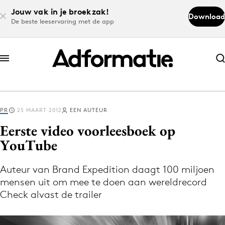
Jouw vak in je broekzak!
Download
De beste leeservaring met de app
Abonneer nu
Abonneer nu
PR
25 MAART 2012
EEN AUTEUR
Log in
Eerste video voorleesboek op
YouTube
Download de app
Volg het laatste nieuws via de Adformatie
Auteur van Brand Expedition daagt 100 miljoen
mensen uit om mee te doen aan wereldrecord
Nieuws app
Check alvast de trailer