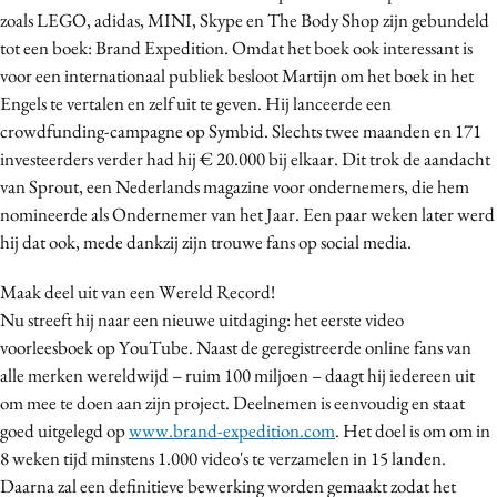
zoals LEGO, adidas, MINI, Skype en The Body Shop zijn gebundeld
Media
tot een boek: Brand Expedition. Omdat het boek ook interessant is
Merkstrategie
voor een internationaal publiek besloot Martijn om het boek in het
PR
Engels te vertalen en zelf uit te geven. Hij lanceerde een
Programmatic
crowdfunding-campagne op Symbid. Slechts twee maanden en 171
Purpose Marketing
investeerders verder had hij € 20.000 bij elkaar. Dit trok de aandacht
van Sprout, een Nederlands magazine voor ondernemers, die hem
Reputatie & crisis
nomineerde als Ondernemer van het Jaar. Een paar weken later werd
hij dat ook, mede dankzij zijn trouwe fans op social media.
Maak deel uit van een Wereld Record!
Nu streeft hij naar een nieuwe uitdaging: het eerste video
voorleesboek op YouTube. Naast de geregistreerde online fans van
alle merken wereldwijd – ruim 100 miljoen – daagt hij iedereen uit
om mee te doen aan zijn project. Deelnemen is eenvoudig en staat
goed uitgelegd op
www.brand-expedition.com
. Het doel is om om in
8 weken tijd minstens 1.000 video's te verzamelen in 15 landen.
Daarna zal een definitieve bewerking worden gemaakt zodat het