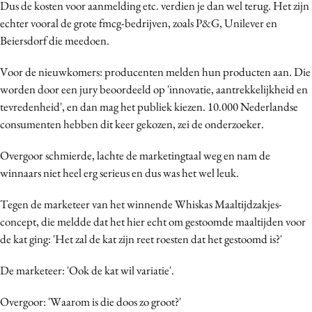
Dus de kosten voor aanmelding etc. verdien je dan wel terug. Het zijn
Media
echter vooral de grote fmcg-bedrijven, zoals P&G, Unilever en
Merkstrategie
Beiersdorf die meedoen.
PR
Voor de nieuwkomers: producenten melden hun producten aan. Die
Programmatic
worden door een jury beoordeeld op 'innovatie, aantrekkelijkheid en
Purpose Marketing
tevredenheid', en dan mag het publiek kiezen. 10.000 Nederlandse
Reputatie & crisis
consumenten hebben dit keer gekozen, zei de onderzoeker.
Overgoor schmierde, lachte de marketingtaal weg en nam de
winnaars niet heel erg serieus en dus was het wel leuk.
Tegen de marketeer van het winnende Whiskas Maaltijdzakjes-
concept, die meldde dat het hier echt om gestoomde maaltijden voor
de kat ging: 'Het zal de kat zijn reet roesten dat het gestoomd is?'
De marketeer: 'Ook de kat wil variatie'.
Overgoor: 'Waarom is die doos zo groot?'