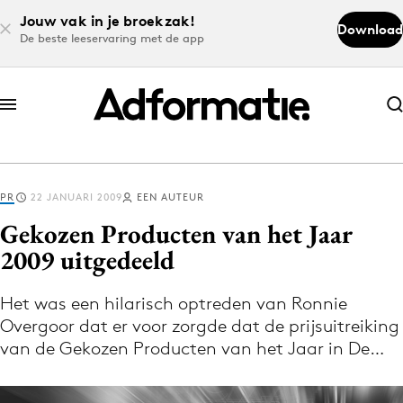
Jouw vak in je broekzak!
Download
De beste leeservaring met de app
Abonneer nu
Abonneer nu
PR
22 JANUARI 2009
EEN AUTEUR
Log in
Gekozen Producten van het Jaar
2009 uitgedeeld
Download de app
Volg het laatste nieuws via de Adformatie
Het was een hilarisch optreden van Ronnie
Overgoor dat er voor zorgde dat de prijsuitreiking
Nieuws app
van de Gekozen Producten van het Jaar in De…