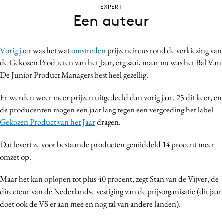
EXPERT
Bureaus
Een auteur
Campagnes
Carriere
Vorig jaar
was het wat
omstreden
prijzencircus rond de verkiezing van
Contentmarketing
de Gekozen Producten van het Jaar, erg saai, maar nu was het Bal Van
Craft
De Junior Product Managers best heel gezellig.
Customer Experience
Er werden weer meer prijzen uitgedeeld dan vorig jaar. 25 dit keer, en
Data & Insights
de producenten mogen een jaar lang tegen een vergoeding het label
Design
Gekozen Product van het Jaar
dragen.
Digital transformation
Diversiteit
Dat levert ze voor bestaande producten gemiddeld 14 procent meer
omzet op.
Effectiviteit
Gedragsverandering
Maar het kan oplopen tot plus 40 procent, zegt Stan van de Vijver, de
Influencer marketing
directeur van de Nederlandse vestiging van de prijsorganisatie (dit jaar
Interne communicatie
doet ook de VS er aan mee en nog tal van andere landen).
Martech