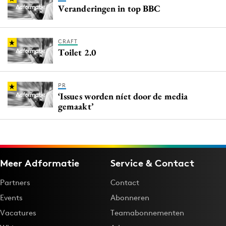
Veranderingen in top BBC
CRAFT
Toilet 2.0
PR
‘Issues worden níet door de media
gemaakt’
Meer Adformatie
Service & Contact
Partners
Contact
Events
Abonneren
Vacatures
Teamabonnementen