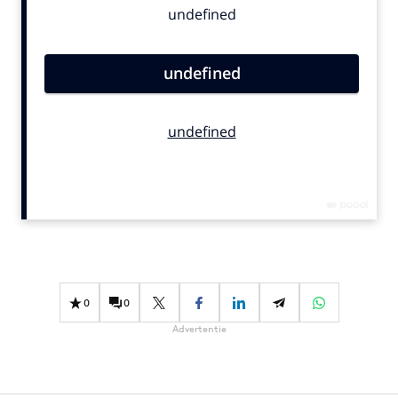
Bureaus
Campagnes
Carriere
Contentmarketing
Craft
Customer Experience
Data & Insights
Design
Digital transformation
Diversiteit
Effectiviteit
0
0
Gedragsverandering
Advertentie
Influencer marketing
Interne communicatie
Martech