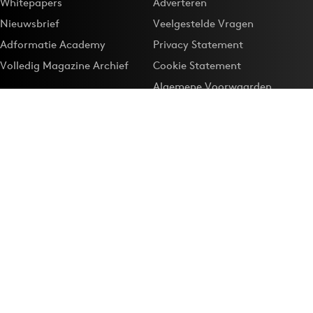
Whitepapers
Adverteren
Nieuwsbrief
Veelgestelde Vragen
Adformatie Academy
Privacy Statement
Volledig Magazine Archief
Cookie Statement
Algemene Voorwaarden
Onze app
Maak Adformatie.nl je
Google-favoriet
Privacyinstellingen
Download de
Adformatie Nieuws App