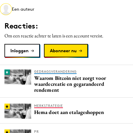
Media
Een auteur
Merkstrategie
Reacties:
PR
Programmatic
Om een reactie achter te laten is een account vereist.
Purpose Marketing
Inloggen
Abonneer nu
Reputatie & crisis
GEDRAGSVERANDERING
Waarom Bitcoin niet zorgt voor
waardecreatie en gegarandeerd
rendement
MERKSTRATEGIE
Hema doet aan etalageshoppen
PR