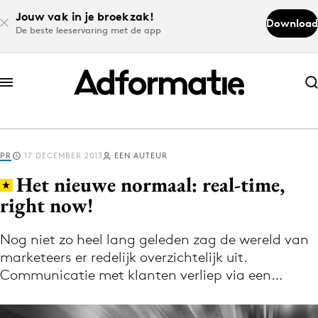
Jouw vak in je broekzak!
Download
De beste leeservaring met de app
Abonneer nu
Abonneer nu
PR
17 DECEMBER 2013
EEN AUTEUR
Log in
Het nieuwe normaal: real-time,
right now!
Download de app
Volg het laatste nieuws via de Adformatie
Nog niet zo heel lang geleden zag de wereld van
marketeers er redelijk overzichtelijk uit.
Nieuws app
Communicatie met klanten verliep via een…