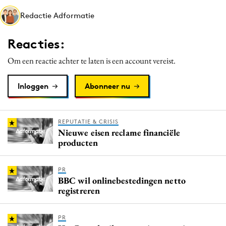
Media
Redactie Adformatie
Merkstrategie
Reacties:
PR
Programmatic
Om een reactie achter te laten is een account vereist.
Purpose Marketing
Inloggen
Abonneer nu
Reputatie & crisis
REPUTATIE & CRISIS
Nieuwe eisen reclame financiële
producten
PR
BBC wil onlinebestedingen netto
registreren
PR