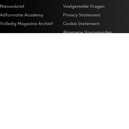
Nieuwsbrief
Veelgestelde Vragen
Adformatie Academy
Privacy Statement
Volledig Magazine Archief
Cookie Statement
Algemene Voorwaarden
Onze app
Maak Adformatie.nl je
Google-favoriet
Privacyinstellingen
Download de
Adformatie Nieuws App