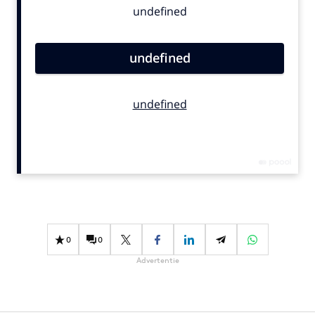
Bureaus
Campagnes
Carriere
Contentmarketing
Craft
Customer Experience
Data & Insights
Design
Digital transformation
Diversiteit
Effectiviteit
0
0
Gedragsverandering
Advertentie
Influencer marketing
Interne communicatie
Martech