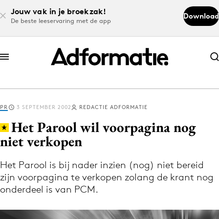
Jouw vak in je broekzak!
Download
De beste leeservaring met de app
Abonneer nu
Abonneer nu
PR
3 SEPTEMBER 2002
REDACTIE ADFORMATIE
Log in
Het Parool wil voorpagina nog
niet verkopen
Download de app
Volg het laatste nieuws via de Adformatie
Het Parool is bij nader inzien (nog) niet bereid
zijn voorpagina te verkopen zolang de krant nog
Nieuws app
onderdeel is van PCM.