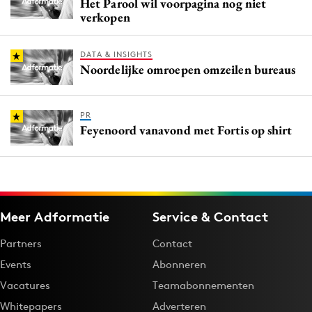
Het Parool wil voorpagina nog niet
verkopen
DATA & INSIGHTS
Noordelijke omroepen omzeilen bureaus
PR
Feyenoord vanavond met Fortis op shirt
Meer Adformatie
Service & Contact
Partners
Contact
Events
Abonneren
Vacatures
Teamabonnementen
Whitepapers
Adverteren