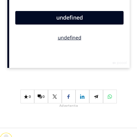
Bureaus
Campagnes
Carriere
Contentmarketing
Craft
Customer Experience
Data & Insights
Design
Digital transformation
Diversiteit
0
0
Effectiviteit
Advertentie
Gedragsverandering
Influencer marketing
Interne communicatie
Martech