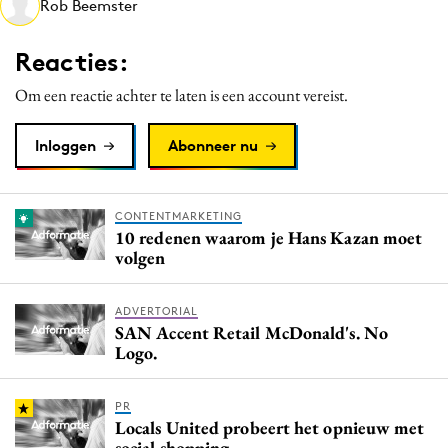
Rob Beemster
Media
Merkstrategie
Reacties:
PR
Om een reactie achter te laten is een account vereist.
Programmatic
Purpose Marketing
Inloggen
Abonneer nu
Reputatie & crisis
CONTENTMARKETING
10 redenen waarom je Hans Kazan moet
volgen
ADVERTORIAL
SAN Accent Retail McDonald's. No
Logo.
PR
Locals United probeert het opnieuw met
social shopping