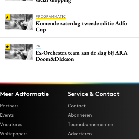
PROGRAMMATIC
Komende zaterdag tweede editie Adfo
Cup
PR
Ex-Orchestra team aan de slag bij ARA
Doom&Dickson
Meer Adformatie
Service & Contact
Partners
Contact
Events
Abonneren
Vacatures
Teamabonnementen
Whitepapers
Adverteren