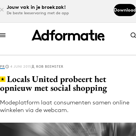
Jouw vak in je broekzak!
Download
De beste leeservaring met de app
Abonneer nu
Abonneer nu
PR
4 JUNI 2015
ROB BEEMSTER
Log in
Locals United probeert het
opnieuw met social shopping
Download de app
Volg het laatste nieuws via de Adformatie
Modeplatform laat consumenten samen online
winkelen via de webcam.
Nieuws app