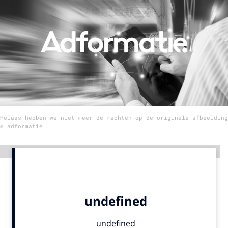
Menu
Home
9 sept: GenAI-training
12 nov: MarketingLive!
Adverteren
Helaas hebben we niet meer de rechten op de originele afbeelding
Events
© adformatie
Opleidingen
Vacatures
Advertentie
Academy
Partners
Topics
Artificial Intelligence