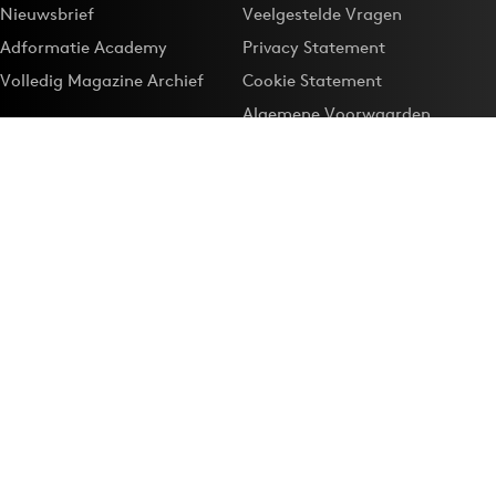
Nieuwsbrief
Veelgestelde Vragen
Adformatie Academy
Privacy Statement
Volledig Magazine Archief
Cookie Statement
Algemene Voorwaarden
Onze app
Maak Adformatie.nl je
Google-favoriet
Privacyinstellingen
Download de
Adformatie Nieuws App