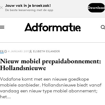
Jouw vak in je broekzak!
Download
De beste leeservaring met de app
Abonneer nu
Abonneer nu
PR
4 JANUARI 2011
ELSBETH EILANDER
Log in
Nieuw mobiel prepaidabonnement:
Hollandsnieuwe
Download de app
Volg het laatste nieuws via de Adformatie
Vodafone komt met een nieuwe goedkope
mobiele aanbieder. Hollandsnieuwe biedt vanaf
Nieuws app
vandaag een nieuw type mobiel abonnement;
het…