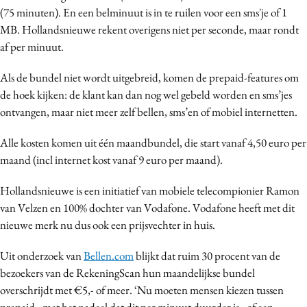
(75 minuten). En een belminuut is in te ruilen voor een sms'je of 1
Media
MB. Hollandsnieuwe rekent overigens niet per seconde, maar rondt
Merkstrategie
af per minuut.
PR
Programmatic
Als de bundel niet wordt uitgebreid, komen de prepaid-features om
de hoek kijken: de klant kan dan nog wel gebeld worden en sms’jes
Purpose Marketing
ontvangen, maar niet meer zelf bellen, sms’en of mobiel internetten.
Reputatie & crisis
Alle kosten komen uit één maandbundel, die start vanaf 4,50 euro per
maand (incl internet kost vanaf 9 euro per maand).
Hollandsnieuwe is een initiatief van mobiele telecompionier Ramon
van Velzen en 100% dochter van Vodafone. Vodafone heeft met dit
nieuwe merk nu dus ook een prijsvechter in huis.
Uit onderzoek van
Bellen.com
blijkt dat ruim 30 procent van de
bezoekers van de RekeningScan hun maandelijkse bundel
overschrijdt met €5,- of meer. ‘Nu moeten mensen kiezen tussen
prepaid - met het nadeel dat dit per minuut duurder is - of een