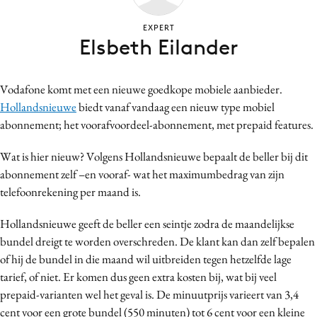
Bureaus
EXPERT
Campagnes
Elsbeth Eilander
Carriere
Contentmarketing
Vodafone komt met een nieuwe goedkope mobiele aanbieder.
Craft
Hollandsnieuwe
biedt vanaf vandaag een nieuw type mobiel
Customer Experience
abonnement; het voorafvoordeel-abonnement, met prepaid features.
Data & Insights
Wat is hier nieuw? Volgens Hollandsnieuwe bepaalt de beller bij dit
Design
abonnement zelf –en vooraf- wat het maximumbedrag van zijn
Digital transformation
telefoonrekening per maand is.
Diversiteit
Hollandsnieuwe geeft de beller een seintje zodra de maandelijkse
Effectiviteit
bundel dreigt te worden overschreden. De klant kan dan zelf bepalen
Gedragsverandering
of hij de bundel in die maand wil uitbreiden tegen hetzelfde lage
Influencer marketing
tarief, of niet. Er komen dus geen extra kosten bij, wat bij veel
Interne communicatie
prepaid-varianten wel het geval is. De minuutprijs varieert van 3,4
Martech
cent voor een grote bundel (550 minuten) tot 6 cent voor een kleine