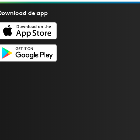
Download de
app