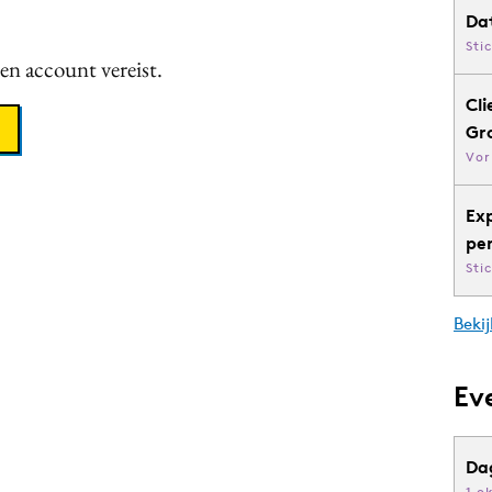
Da
Sti
een account vereist.
Cli
Gr
Vor
Ex
pe
Sti
Bekij
Ev
Da
1 o