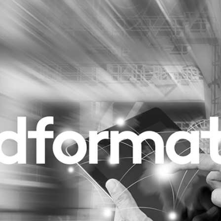
Programmatic
ering
Purpose Marketing
keting
Reputatie & crisis
nicatie