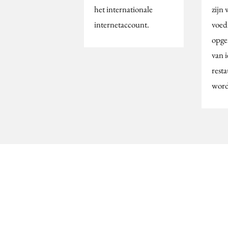
het internationale
zijn 
internetaccount.
voed
opge
van i
rest
word