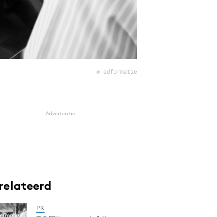
© adformatie
Advertentie
relateerd
PR