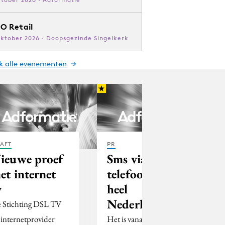
O Retail
oktober 2026 · Doopsgezinde Singelkerk
jk alle evenementen
AFT
PR
ieuwe proef
Sms via vaste
et internet
telefoon in
v
heel
Nederland
 Stichting DSL TV
 internetprovider
Het is vanaf vandaag