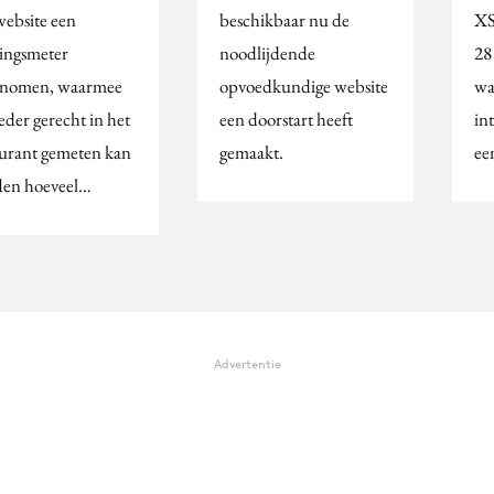
website een
beschikbaar nu de
XS
ingsmeter
noodlijdende
28
nomen, waarmee
opvoedkundige website
wa
eder gerecht in het
een doorstart heeft
in
aurant gemeten kan
gemaakt.
ee
en hoeveel…
Advertentie