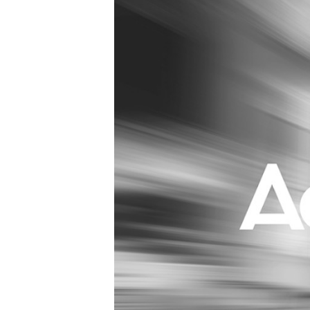
Carriere
Effectiviteit
Contentmarketing
Gedragsverand
Craft
Influencer mar
Customer Experience
Interne commu
Data & Insights
Martech