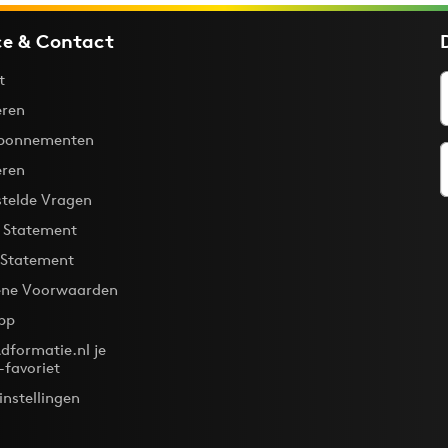
ce & Contact
t
ren
bonnementen
eren
stelde Vragen
y Statement
 Statement
ne Voorwaarden
pp
dformatie.nl je
-favoriet
instellingen