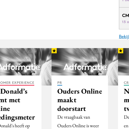
CM
13 
Beki
OMER EXPERIENCE
PR
CR
Donald’s
Ouders Online
N
mt met
maakt
m
line
doorstart
t
edingsmeter
De vraagbaak van
De
nald's heeft op
Ouders Online is weer
en