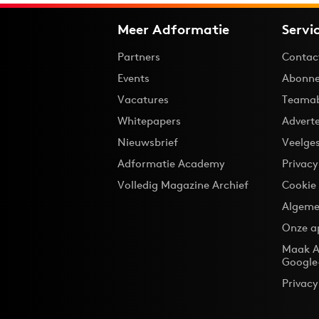
Meer Adformatie
Servi
Partners
Contac
Events
Abonne
Vacatures
Teama
Whitepapers
Advert
Nieuwsbrief
Veelge
Adformatie Academy
Privac
Volledig Magazine Archief
Cookie
Algeme
Onze a
Maak A
Google
Privacy