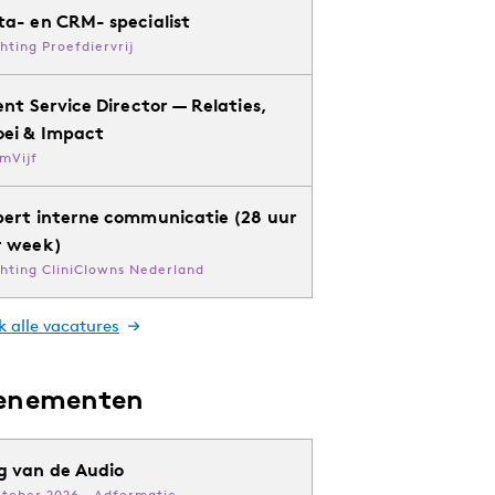
ta- en CRM- specialist
chting Proefdiervrij
ent Service Director — Relaties,
oei & Impact
mVijf
pert interne communicatie (28 uur
r week)
chting CliniClowns Nederland
k alle vacatures
enementen
g van de Audio
ktober 2026 · Adformatie