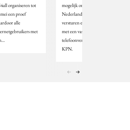
4all organiseren tot
mogelijk om in heel
 mei een proef
Nederland sms te
ardoor alle
versturen en ontvangen
ternetgebruikers met
met een vaste
n…
telefoonverbinding van
KPN.