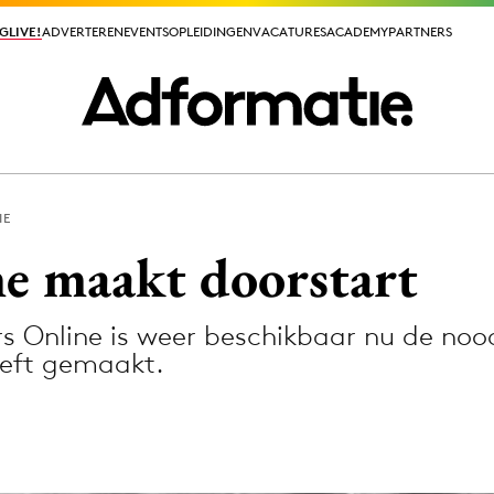
GLIVE!
GLIVE!
ADVERTEREN
ADVERTEREN
EVENTS
EVENTS
OPLEIDINGEN
OPLEIDINGEN
VACATURES
VACATURES
ACADEMY
ACADEMY
PARTNERS
PARTNERS
IE
ieuws app
e maakt doorstart
 Online is weer beschikbaar nu de noo
eeft gemaakt.
Media
ormation
Merkstrategie
PR