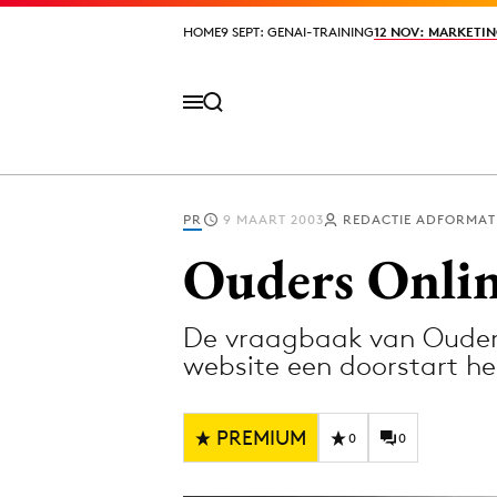
HOME
HOME
9 SEPT: GENAI-TRAINING
9 SEPT: GENAI-TRAINING
12 NOV: MARKETIN
12 NOV: MARKETIN
PR
9 MAART 2003
REDACTIE ADFORMAT
Volg het laatste nieuws via de Adformatie N
Ouders Onlin
De vraagbaak van Ouders
Topics
website een doorstart h
Artificial Intelligence
Design
Bureaus
Digital transf
PREMIUM
0
0
Campagnes
Diversiteit