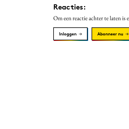
Reacties:
Om een reactie achter te laten is 
Inloggen
Abonneer nu