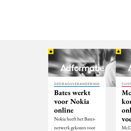
GEDRAGSVERANDERING
CUST
Bates werkt
Mc
voor Nokia
ko
online
on
vo
Nokia heeft het Bates-
netwerk gekozen voor
McDo