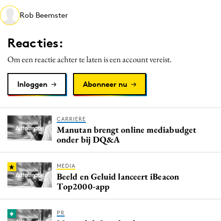
Media
Rob Beemster
Merkstrategie
Reacties:
PR
Programmatic
Om een reactie achter te laten is een account vereist.
Purpose Marketing
Inloggen
Abonneer nu
Reputatie & crisis
CARRIERE
Manutan brengt online mediabudget
onder bij DQ&A
MEDIA
Beeld en Geluid lanceert iBeacon
Top2000-app
PR