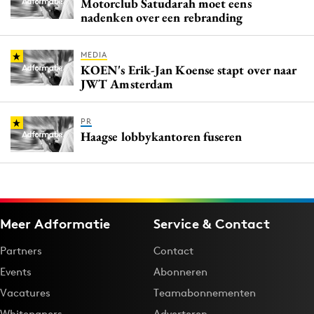
Motorclub Satudarah moet eens
nadenken over een rebranding
MEDIA
KOEN's Erik-Jan Koense stapt over naar
JWT Amsterdam
PR
Haagse lobbykantoren fuseren
Meer Adformatie
Service & Contact
Partners
Contact
Events
Abonneren
Vacatures
Teamabonnementen
Whitepapers
Adverteren