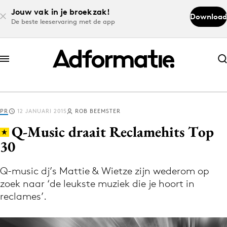
Jouw vak in je broekzak!
Download
De beste leeservaring met de app
Abonneer nu
Abonneer nu
PR
12 JANUARI 2015
ROB BEEMSTER
Log in
Q-Music draait Reclamehits Top
30
Download de app
Volg het laatste nieuws via de Adformatie
Q-music dj’s Mattie & Wietze zijn wederom op
zoek naar ‘de leukste muziek die je hoort in
Nieuws app
reclames’.