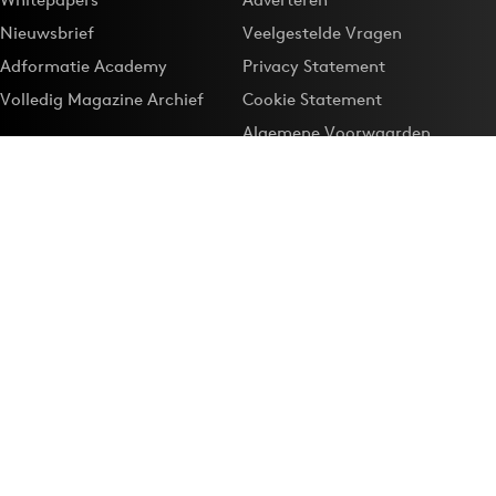
Nieuwsbrief
Veelgestelde Vragen
Adformatie Academy
Privacy Statement
Volledig Magazine Archief
Cookie Statement
Algemene Voorwaarden
Onze app
Maak Adformatie.nl je
Google-favoriet
Privacyinstellingen
Download de
Adformatie Nieuws App