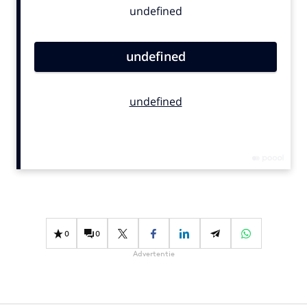
Bureaus
Campagnes
Carriere
Contentmarketing
Craft
Customer Experience
Data & Insights
Design
Digital transformation
Diversiteit
Effectiviteit
0
0
Gedragsverandering
Advertentie
Influencer marketing
Interne communicatie
Martech