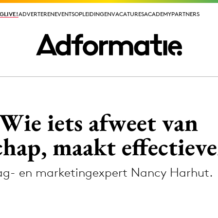
GLIVE!
GLIVE!
ADVERTEREN
ADVERTEREN
EVENTS
EVENTS
OPLEIDINGEN
OPLEIDINGEN
VACATURES
VACATURES
ACADEMY
ACADEMY
PARTNERS
PARTNERS
ieuws app
ie iets afweet van
hap, maakt effectiev
rag- en marketingexpert Nancy Harhut.
Media
ormation
Merkstrategie
PR