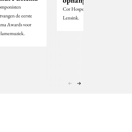
ophangen
mponisten
Cor Hospes versus Aart
tvangen de eerste
Lensink.
ma Awards voor
clamemuziek.