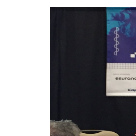
Carriere
Effectiviteit
Contentmarketing
Gedragsverand
Craft
Influencer mar
Customer Experience
Interne commu
Data & Insights
Martech