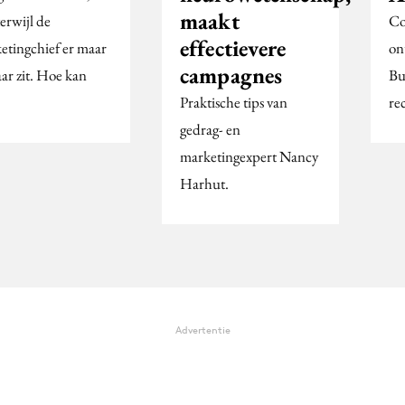
maakt
terwijl de
Co
effectievere
etingchief er maar
on
campagnes
aar zit. Hoe kan
Bu
Praktische tips van
re
gedrag- en
marketingexpert Nancy
Harhut.
Advertentie