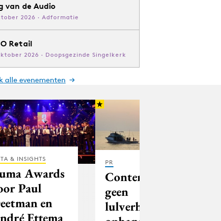
g van de Audio
ktober 2026 · Adformatie
O Retail
oktober 2026 · Doopsgezinde Singelkerk
jk alle evenementen
TA & INSIGHTS
PR
uma Awards
Contentmarketing:
oor Paul
geen
eetman en
lulverhalen
ndré Ettema