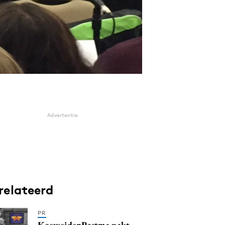
Advertentie
relateerd
PR
KoeweidenPostma pakt