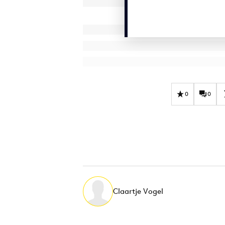
0
0
Claartje Vogel