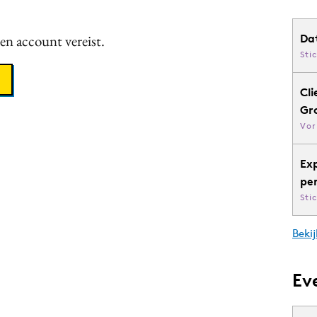
een account vereist.
Da
Sti
Cli
Gr
Vor
Ex
pe
Sti
Bekij
Ev