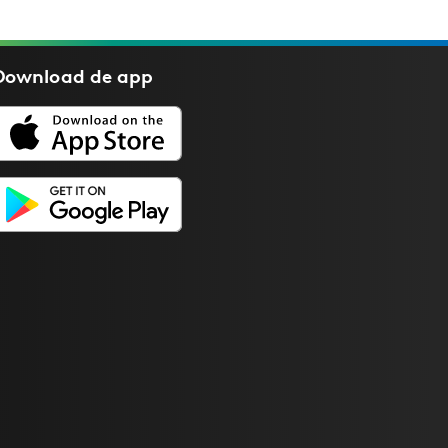
Download de
app