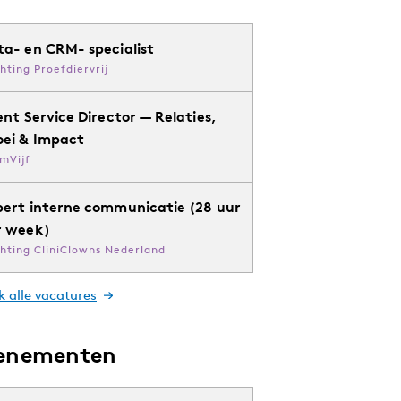
ta- en CRM- specialist
chting Proefdiervrij
ent Service Director — Relaties,
oei & Impact
mVijf
pert interne communicatie (28 uur
r week)
chting CliniClowns Nederland
k alle vacatures
enementen