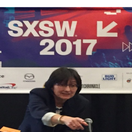
Programmatic
ering
Purpose Marketing
keting
Reputatie & crisis
nicatie