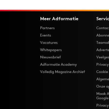
Meer Adformatie
Servi
Partners
Contac
Events
Abonne
Vacatures
Teama
Whitepapers
Advert
Nieuwsbrief
Veelge
Adformatie Academy
Privac
Volledig Magazine Archief
Cookie
Algeme
Onze a
Maak A
Google
Privacy