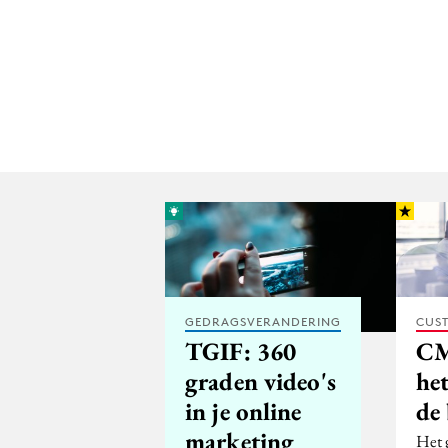
GEDRAGSVERANDERING
CUST
TGIF: 360
CM
graden video's
het
in je online
de
marketing
Het 