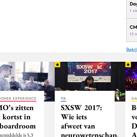
Da
1 o
CM
13 
Beki
OMER EXPERIENCE
PR
DA
O’s zitten
SXSW 2017:
B
 kortst in
Wie iets
v
 boardroom
afweet van
D
neurowetenschap,
A
gemiddelde is 5,3