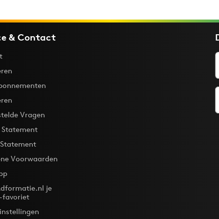
ce & Contact
t
ren
bonnementen
eren
stelde Vragen
y Statement
 Statement
ne Voorwaarden
pp
dformatie.nl je
-favoriet
instellingen