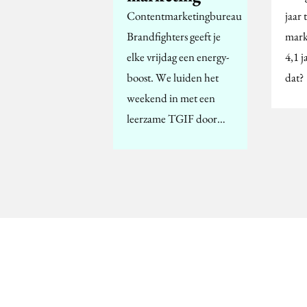
Contentmarketingbureau
jaar 
Brandfighters geeft je
mark
elke vrijdag een energy-
4,1 j
boost. We luiden het
dat?
weekend in met een
leerzame TGIF door…