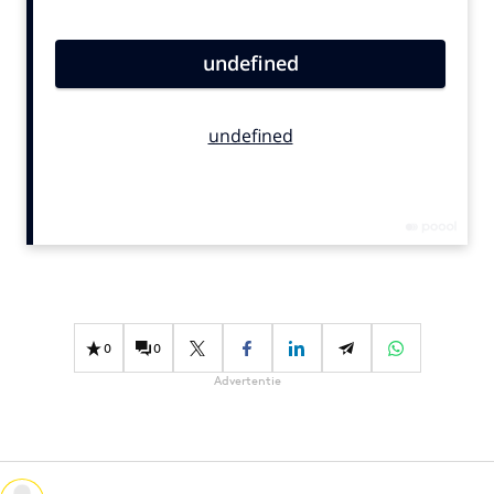
Bureaus
Campagnes
Carriere
Contentmarketing
Craft
Customer Experience
Data & Insights
Design
Digital transformation
Diversiteit
0
0
Effectiviteit
Advertentie
Gedragsverandering
Influencer marketing
Interne communicatie
Martech