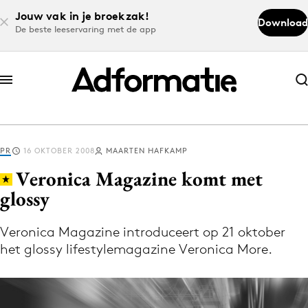
Jouw vak in je broekzak!
Download
De beste leeservaring met de app
Abonneer nu
Abonneer nu
PR
16 OKTOBER 2008
MAARTEN HAFKAMP
Log in
Veronica Magazine komt met
glossy
Download de app
Volg het laatste nieuws via de Adformatie
Veronica Magazine introduceert op 21 oktober
het glossy lifestylemagazine Veronica More.
Nieuws app