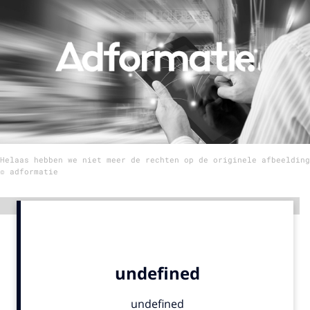
Menu
Home
9 sept: GenAI-training
12 nov: MarketingLive!
Adverteren
Helaas hebben we niet meer de rechten op de originele afbeelding
Events
© adformatie
Opleidingen
Vacatures
Advertentie
Academy
Partners
Topics
Artificial Intelligence