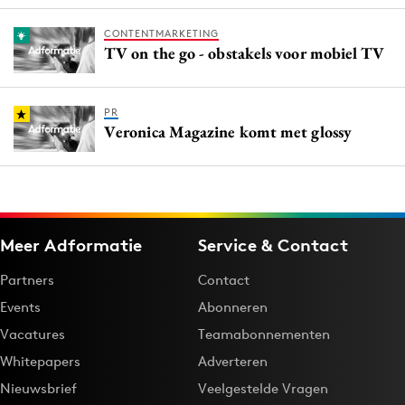
CONTENTMARKETING
TV on the go - obstakels voor mobiel TV
PR
Veronica Magazine komt met glossy
Meer Adformatie
Service & Contact
Partners
Contact
Events
Abonneren
Vacatures
Teamabonnementen
Whitepapers
Adverteren
Nieuwsbrief
Veelgestelde Vragen