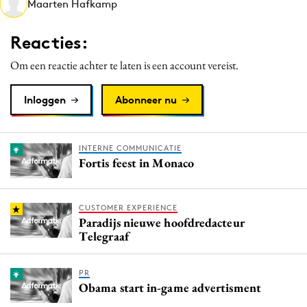
Maarten Hafkamp
Media
Merkstrategie
Reacties:
PR
Om een reactie achter te laten is een account vereist.
Programmatic
Purpose Marketing
Inloggen
Abonneer nu
Reputatie & crisis
INTERNE COMMUNICATIE
Fortis feest in Monaco
CUSTOMER EXPERIENCE
Paradijs nieuwe hoofdredacteur
Telegraaf
PR
Obama start in-game advertisment