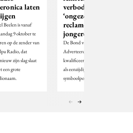
eronica laten
verbod op
tijgen
‘ongezonde
reclame voor
el Beelen is vanaf
jongeren’
andag 9 oktober te
ren op de zender van
De Bond van
lpa Radio, dat
Adverteerders
nieuw zijn slag slaat
kwalificeert het verbod
t een grote
als eenzijdige
dionaam.
symboolpolitiek.