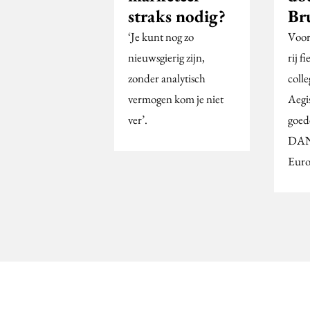
straks nodig?
Br
‘Je kunt nog zo
Voor
nieuwsgierig zijn,
rij f
zonder analytisch
coll
vermogen kom je niet
Aegi
ver’.
goed
DAN 
Euro