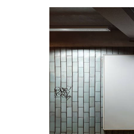
Carriere
Effectiviteit
Contentmarketing
Gedragsverand
Craft
Influencer mar
Customer Experience
Interne commu
Data & Insights
Martech