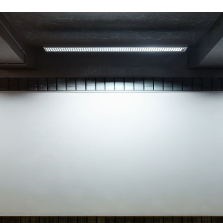
Programmatic
ering
Purpose Marketing
keting
Reputatie & crisis
nicatie