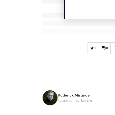
0
0
Roderick Mirande
Redacteur marketing