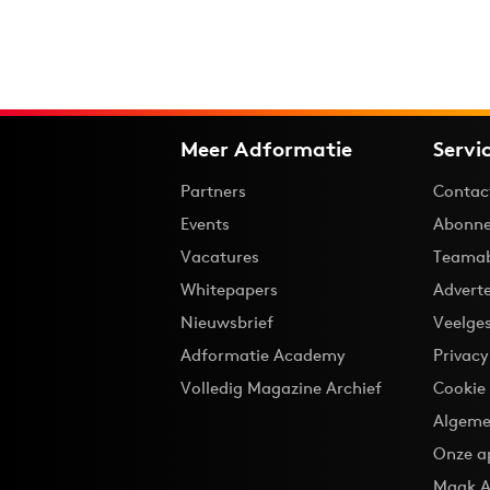
Meer Adformatie
Servi
Partners
Contac
Events
Abonne
Vacatures
Teama
Whitepapers
Advert
Nieuwsbrief
Veelge
Adformatie Academy
Privac
Volledig Magazine Archief
Cookie
Algeme
Onze a
Maak A