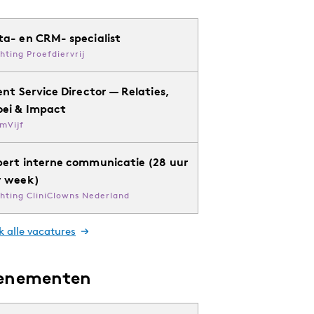
ta- en CRM- specialist
chting Proefdiervrij
ent Service Director — Relaties,
oei & Impact
mVijf
pert interne communicatie (28 uur
r week)
chting CliniClowns Nederland
k alle vacatures
enementen