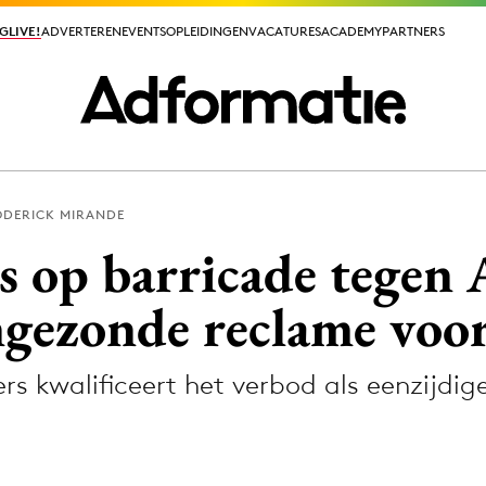
GLIVE!
GLIVE!
ADVERTEREN
ADVERTEREN
EVENTS
EVENTS
OPLEIDINGEN
OPLEIDINGEN
VACATURES
VACATURES
ACADEMY
ACADEMY
PARTNERS
PARTNERS
ODERICK MIRANDE
ieuws app
s op barricade tegen
ngezonde reclame voor
s kwalificeert het verbod als eenzijdig
Media
ormation
Merkstrategie
PR