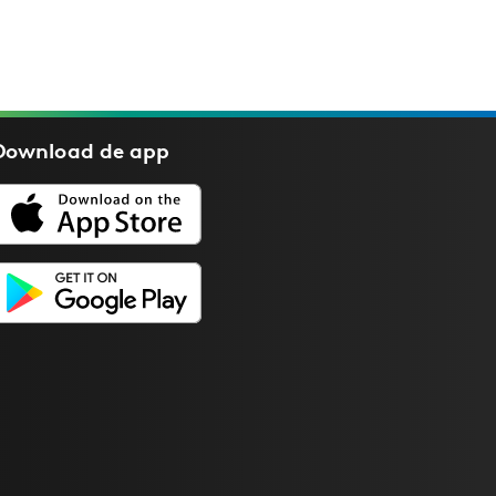
Download de
app