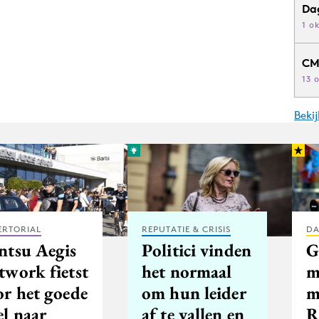
Da
1 o
CM
13 
Beki
ERTORIAL
REPUTATIE & CRISIS
DA
ntsu Aegis
Politici vinden
G
twork fietst
het normaal
m
or het goede
om hun leider
m
el naar
af te vallen en
R