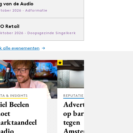
g van de Audio
ktober 2026 · Adformatie
O Retail
oktober 2026 · Doopsgezinde Singelkerk
jk alle evenementen
TA & INSIGHTS
REPUTATIE & CRISIS
iel Beelen
Adverteerders
oet
op barricade
arktaandeel
tegen
adio
Amsterdams