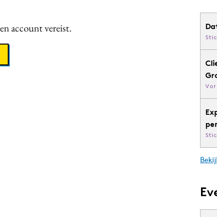
een account vereist.
Da
Sti
Cli
Gr
Vor
Ex
pe
Sti
Bekij
Ev