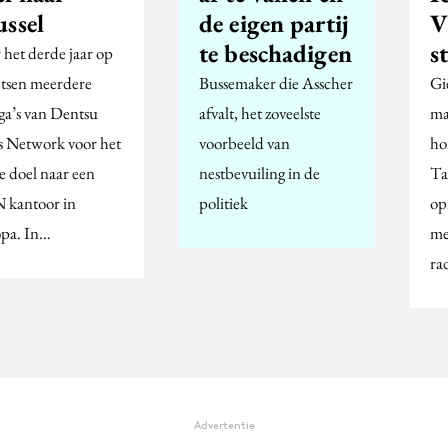
ussel
de eigen partij
V
te beschadigen
s
 het derde jaar op
ietsen meerdere
Bussemaker die Asscher
Gi
ega’s van Dentsu
afvalt, het zoveelste
ma
s Network voor het
voorbeeld van
ho
e doel naar een
nestbevuiling in de
Ta
kantoor in
politiek
op
pa. In…
me
ra
Advertentie