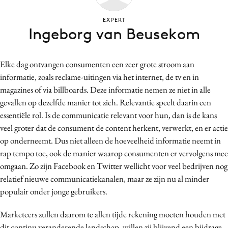
Bureaus
EXPERT
Campagnes
Ingeborg van Beusekom
Carriere
Contentmarketing
Elke dag ontvangen consumenten een zeer grote stroom aan
Craft
informatie, zoals reclame-uitingen via het internet, de tv en in
Customer Experience
magazines of via billboards. Deze informatie nemen ze niet in alle
Data & Insights
gevallen op dezelfde manier tot zich. Relevantie speelt daarin een
essentiële rol. Is de communicatie relevant voor hun, dan is de kans
Design
veel groter dat de consument de content herkent, verwerkt, en er actie
Digital transformation
op onderneemt. Dus niet alleen de hoeveelheid informatie neemt in
Diversiteit
rap tempo toe, ook de manier waarop consumenten er vervolgens mee
Effectiviteit
omgaan. Zo zijn Facebook en Twitter wellicht voor veel bedrijven nog
Gedragsverandering
relatief nieuwe communicatiekanalen, maar ze zijn nu al minder
populair onder jonge gebruikers.
Influencer marketing
Interne communicatie
Marketeers zullen daarom te allen tijde rekening moeten houden met
Martech
dit continu veranderende landschap, willen zij blijvend een bijdrage