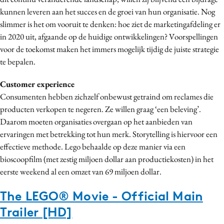
Media
kunnen leveren aan het succes en de groei van hun organisatie. Nog
slimmer is het om vooruit te denken: hoe ziet de marketingafdeling er
Merkstrategie
in 2020 uit, afgaande op de huidige ontwikkelingen? Voorspellingen
PR
voor de toekomst maken het immers mogelijk tijdig de juiste strategie
Programmatic
te bepalen.
Purpose Marketing
Customer experience
Reputatie & crisis
Consumenten hebben zichzelf onbewust getraind om reclames die
producten verkopen te negeren. Ze willen graag ‘een beleving’.
Daarom moeten organisaties overgaan op het aanbieden van
ervaringen met betrekking tot hun merk. Storytelling is hiervoor een
effectieve methode. Lego behaalde op deze manier via een
bioscoopfilm (met zestig miljoen dollar aan productiekosten) in het
eerste weekend al een omzet van 69 miljoen dollar.
The LEGO® Movie - Official Main
Trailer [HD]