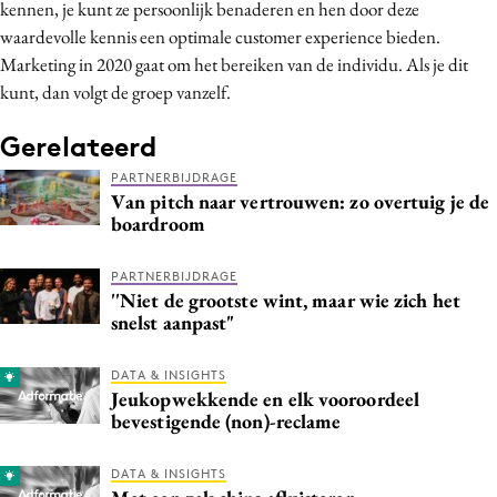
kennen, je kunt ze persoonlijk benaderen en hen door deze
waardevolle kennis een optimale customer experience bieden.
Marketing in 2020 gaat om het bereiken van de individu. Als je dit
kunt, dan volgt de groep vanzelf.
Gerelateerd
PARTNERBIJDRAGE
Van pitch naar vertrouwen: zo overtuig je de
boardroom
PARTNERBIJDRAGE
''Niet de grootste wint, maar wie zich het
snelst aanpast"
DATA & INSIGHTS
Jeukopwekkende en elk vooroordeel
bevestigende (non)-reclame
DATA & INSIGHTS