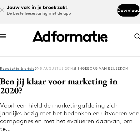
Jouw vak in je broekzak!
Download
De beste leeservaring met de app
Abonneer nu
Abonneer nu
Reputatie & crisis
5 AUGUSTUS 2014
INGEBORG VAN BEUSEKOM
Log in
Ben jij klaar voor marketing in
2020?
Download de app
Volg het laatste nieuws via de Adformatie
Voorheen hield de marketingafdeling zich
jaarlijks bezig met het bedenken en uitvoeren van
Nieuws app
campagnes en met het evalueren daarvan, om
te…