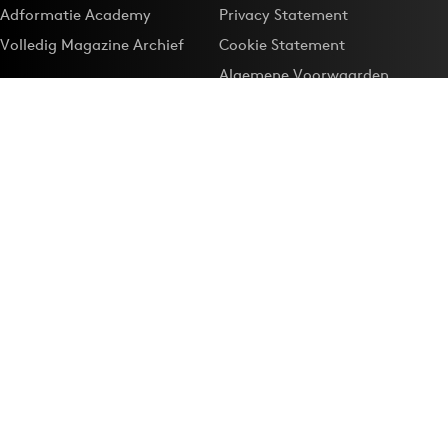
Adformatie Academy
Privacy Statement
Volledig Magazine Archief
Cookie Statement
Algemene Voorwaarden
Onze app
Maak Adformatie.nl je
Google-favoriet
Privacyinstellingen
Download de
Adformatie Nieuws App