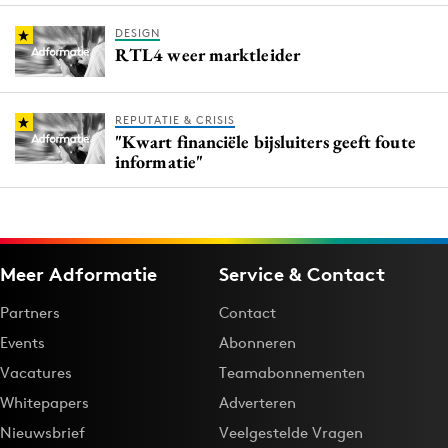
DESIGN
RTL4 weer marktleider
REPUTATIE & CRISIS
"Kwart financiële bijsluiters geeft foute
informatie"
Meer Adformatie
Service & Contact
Partners
Contact
Events
Abonneren
Vacatures
Teamabonnementen
Whitepapers
Adverteren
Nieuwsbrief
Veelgestelde Vragen