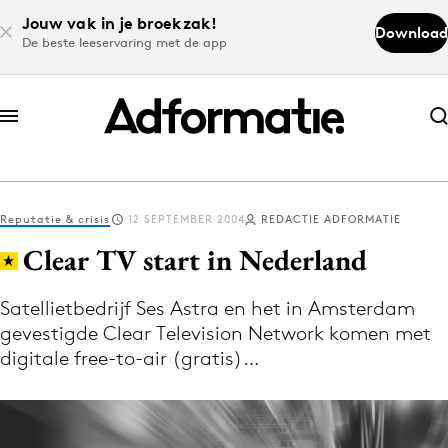
Jouw vak in je broekzak!
Download
De beste leeservaring met de app
Abonneer nu
Abonneer nu
Reputatie & crisis
12 SEPTEMBER 2004
REDACTIE ADFORMATIE
Log in
Clear TV start in Nederland
Satellietbedrijf Ses Astra en het in Amsterdam
Download de app
gevestigde Clear Television Network komen met
Volg het laatste nieuws via de Adformatie
digitale free-to-air (gratis)…
Nieuws app