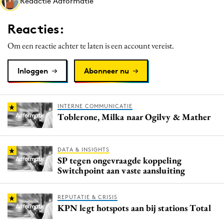
Redactie Adformatie
Media
Merkstrategie
Reacties:
PR
Om een reactie achter te laten is een account vereist.
Programmatic
Purpose Marketing
Inloggen
Abonneer nu
Reputatie & crisis
INTERNE COMMUNICATIE
Toblerone, Milka naar Ogilvy & Mather
DATA & INSIGHTS
SP tegen ongevraagde koppeling
Switchpoint aan vaste aansluiting
REPUTATIE & CRISIS
KPN legt hotspots aan bij stations Total