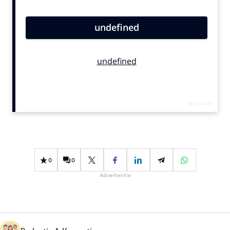
Bureaus
Campagnes
Carriere
Contentmarketing
Craft
Customer Experience
Data & Insights
Design
Digital transformation
Diversiteit
0
0
Effectiviteit
Advertentie
Gedragsverandering
Influencer marketing
Interne communicatie
Martech