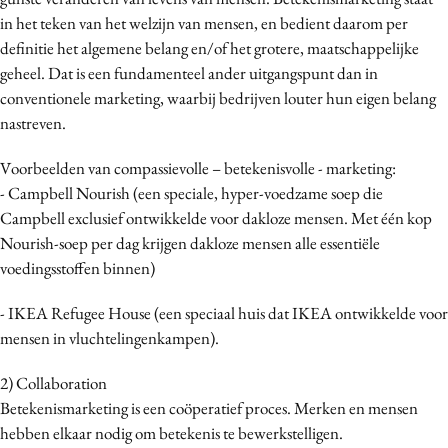
Media
in het teken van het welzijn van mensen, en bedient daarom per
definitie het algemene belang en/of het grotere, maatschappelijke
Merkstrategie
geheel. Dat is een fundamenteel ander uitgangspunt dan in
PR
conventionele marketing, waarbij bedrijven louter hun eigen belang
Programmatic
nastreven.
Purpose Marketing
Voorbeelden van compassievolle – betekenisvolle - marketing:
Reputatie & crisis
- Campbell Nourish (een speciale, hyper-voedzame soep die
Campbell exclusief ontwikkelde voor dakloze mensen. Met één kop
Nourish-soep per dag krijgen dakloze mensen alle essentiële
voedingsstoffen binnen)
- IKEA Refugee House (een speciaal huis dat IKEA ontwikkelde voor
mensen in vluchtelingenkampen).
2) Collaboration
Betekenismarketing is een coöperatief proces. Merken en mensen
hebben elkaar nodig om betekenis te bewerkstelligen.