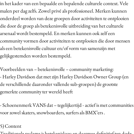
in het kader van een bepaalde en bepalende culturele context. Vele
malen per dag zelfs. Zowel privé als professioneel. Merken kunnen
onderdeel worden van deze groepen door activiteiten te ontplooien
die door de groep als betekenisvolle uitbreiding van het culturele
arsenaal wordt bestempeld. En merken kunnen ook zelf een
community vormen door activiteiten te ontplooien die door mensen
als een betekenisvolle cultuur en/of vorm van samenzijn met
gelijkgestemden worden bestempeld.
Voorbeelden van – betekenisvolle – community marketing:
- Harley Davidson dat met zijn Harley Davidson Owner Group (en
de verschillende daaronder vallende sub-groepen) de grootste
gemerkte community ter wereld heeft
- Schoenenmerk VANS dat – tegelijkertijd - actief is met communities
voor zowel skaters, snowboarders, surfers als BMX’ers .
5) Content
Traditionele reclame is betekenisloos; en daarmee definitief ten dode