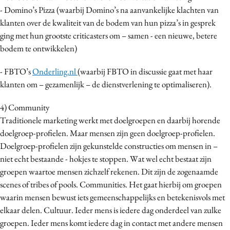
- Domino’s Pizza (waarbij Domino’s na aanvankelijke klachten van
klanten over de kwaliteit van de bodem van hun pizza’s in gesprek
ging met hun grootste criticasters om – samen - een nieuwe, betere
bodem te ontwikkelen)
- FBTO’s
Onderling.nl
(waarbij FBTO in discussie gaat met haar
klanten om – gezamenlijk – de dienstverlening te optimaliseren).
4) Community
Traditionele marketing werkt met doelgroepen en daarbij horende
doelgroep-profielen. Maar mensen zijn geen doelgroep-profielen.
Doelgroep-profielen zijn gekunstelde constructies om mensen in –
niet echt bestaande - hokjes te stoppen. Wat wel echt bestaat zijn
groepen waartoe mensen zichzelf rekenen. Dit zijn de zogenaamde
scenes of tribes of pools. Communities. Het gaat hierbij om groepen
waarin mensen bewust iets gemeenschappelijks en betekenisvols met
elkaar delen. Cultuur. Ieder mens is iedere dag onderdeel van zulke
groepen. Ieder mens komt iedere dag in contact met andere mensen