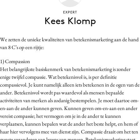
Bureaus
EXPERT
Campagnes
Kees Klomp
Carriere
Contentmarketing
We zetten de unieke kwaliteiten van betekenismarketing aan de hand
Craft
van 8 C’s op een rijtje:
Customer Experience
1) Compassion
Data & Insights
Het belangrijkste basiskenmerk van betekenismarketing is zonder
Design
enige twijfel compassie. Wat betekenisvol is, is per definitie
Digital transformation
compassievol. Je kunt namelijk alleen iets betekenen in de ogen van de
Diversiteit
ander. Betekenisvol wordt pas waardevol als mensen bepaalde
Effectiviteit
activiteiten van merken als zodanig bestempelen. Je moet daartoe om-
en-aan de ander kunnen geven. Kunnen geven om-en-aan een ander
Gedragsverandering
vereist compassie; het vermogen om je in de ander te kunnen
Influencer marketing
verplaatsen, kunnen bepalen wat de ander het beste helpt, en hem of
Interne communicatie
haar hier vervolgens mee van dienst zijn. Compassie draait om het ten
Martech
gunste veranderen van levens van mensen. Betekenismarketing staat