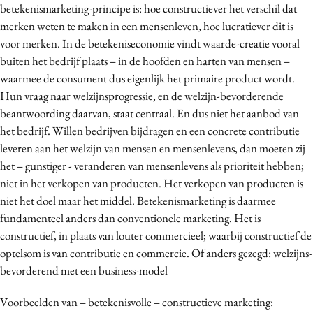
betekenismarketing-principe is: hoe constructiever het verschil dat
merken weten te maken in een mensenleven, hoe lucratiever dit is
voor merken. In de betekeniseconomie vindt waarde-creatie vooral
buiten het bedrijf plaats – in de hoofden en harten van mensen –
waarmee de consument dus eigenlijk het primaire product wordt.
Hun vraag naar welzijnsprogressie, en de welzijn-bevorderende
beantwoording daarvan, staat centraal. En dus niet het aanbod van
het bedrijf. Willen bedrijven bijdragen en een concrete contributie
leveren aan het welzijn van mensen en mensenlevens, dan moeten zij
het – gunstiger - veranderen van mensenlevens als prioriteit hebben;
niet in het verkopen van producten. Het verkopen van producten is
niet het doel maar het middel. Betekenismarketing is daarmee
fundamenteel anders dan conventionele marketing. Het is
constructief, in plaats van louter commercieel; waarbij constructief de
optelsom is van contributie en commercie. Of anders gezegd: welzijns-
bevorderend met een business-model
Voorbeelden van – betekenisvolle – constructieve marketing: