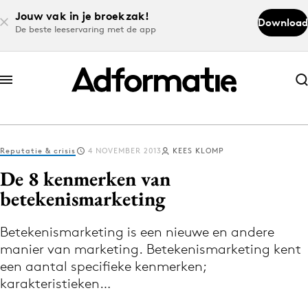
Jouw vak in je broekzak!
Download
De beste leeservaring met de app
Abonneer nu
Abonneer nu
Reputatie & crisis
4 NOVEMBER 2013
KEES KLOMP
Log in
De 8 kenmerken van
betekenismarketing
Download de app
Volg het laatste nieuws via de Adformatie
Betekenismarketing is een nieuwe en andere
manier van marketing. Betekenismarketing kent
Nieuws app
een aantal specifieke kenmerken;
karakteristieken…