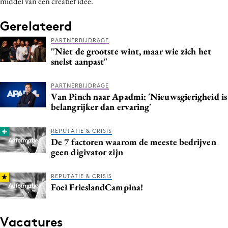
middel van een creatief idee.
Gerelateerd
PARTNERBIJDRAGE
''Niet de grootste wint, maar wie zich het
snelst aanpast"
PARTNERBIJDRAGE
Van Pinch naar Apadmi: 'Nieuwsgierigheid is
belangrijker dan ervaring'
REPUTATIE & CRISIS
De 7 factoren waarom de meeste bedrijven
geen digivator zijn
REPUTATIE & CRISIS
Foei FrieslandCampina!
Vacatures