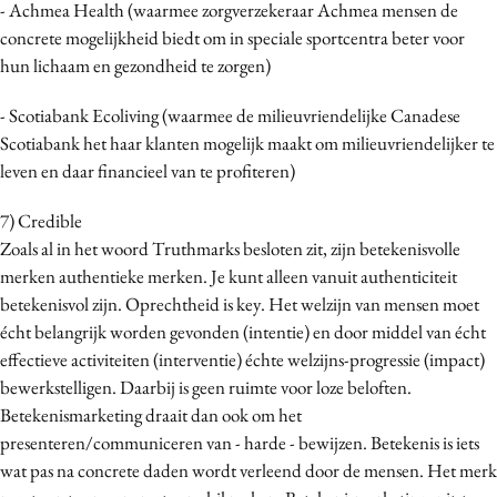
- Achmea Health (waarmee zorgverzekeraar Achmea mensen de
concrete mogelijkheid biedt om in speciale sportcentra beter voor
hun lichaam en gezondheid te zorgen)
- Scotiabank Ecoliving (waarmee de milieuvriendelijke Canadese
Scotiabank het haar klanten mogelijk maakt om milieuvriendelijker te
leven en daar financieel van te profiteren)
7) Credible
Zoals al in het woord Truthmarks besloten zit, zijn betekenisvolle
merken authentieke merken. Je kunt alleen vanuit authenticiteit
betekenisvol zijn. Oprechtheid is key. Het welzijn van mensen moet
écht belangrijk worden gevonden (intentie) en door middel van écht
effectieve activiteiten (interventie) échte welzijns-progressie (impact)
bewerkstelligen. Daarbij is geen ruimte voor loze beloften.
Betekenismarketing draait dan ook om het
presenteren/communiceren van - harde - bewijzen. Betekenis is iets
wat pas na concrete daden wordt verleend door de mensen. Het merk