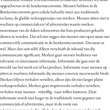
opgeschreven in de betekeniseconomie. Mensen hebben in de
Betekeniseconomie geen enkele behoefte meer aan traditionele
reclame; de gladde verkooppraatjes van merken. Mensen zitten niet te
wachten op commercials en/of advertenties waarin merken
monomaan van de daken schreeuwen dat hun producten gekocht
dienen te worden. Dat wil niet zeggen dat mensen niet open staan van
commerciële communicatie in de betekeniseconomie. Dat staan ze
wel. Meer dan ooit zelfs! Alleen verschuift de inhoud van die
communicatie significant. Merken gaan mensen bedienen van
relevante en interessante informatie. Informatie die gaat over de
wereld van het merk en/of het product. Informatie waar mensen op
zitten te wachten; informatie die mensen concrete meerwaarde biedt.
Merken blijven verhalen vertellen, alleen zijn dit niet langer platte
verkoopverhalen. Merken gaan inspirerende verhalen vertellen;
verhalen waar mensen - vrijwillig - naar willen luisteren. Deze
informatie wordt niet langer in de traditionele vorm gegoten van
commercials of advertenties, maar in de vorm van
televisieprogramma’s, You Tube-kanalen, internetportals en/of