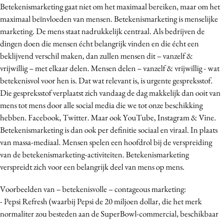
Betekenismarketing gaat niet om het maximaal bereiken, maar om het
maximaal beïnvloeden van mensen. Betekenismarketing is menselijke
marketing. De mens staat nadrukkelijk centraal. Als bedrijven de
dingen doen die mensen écht belangrijk vinden en die écht een
beklijvend verschil maken, dan zullen mensen dit – vanzelf &
vrijwillig – met elkaar delen. Mensen delen – vanzelf & vrijwillig - wat
betekenisvol voor hen is. Dat wat relevant is, is urgente gespreksstof.
Die gespreksstof verplaatst zich vandaag de dag makkelijk dan ooit van
mens tot mens door alle social media die we tot onze beschikking
hebben. Facebook, Twitter. Maar ook YouTube, Instagram & Vine.
Betekenismarketing is dan ook per definitie sociaal en viraal. In plaats
van massa-mediaal. Mensen spelen een hoofdrol bij de verspreiding
van de betekenismarketing-activiteiten. Betekenismarketing
verspreidt zich voor een belangrijk deel van mens op mens.
Voorbeelden van – betekenisvolle – contageous marketing:
- Pepsi Refresh (waarbij Pepsi de 20 miljoen dollar, die het merk
normaliter zou besteden aan de SuperBowl-commercial, beschikbaar