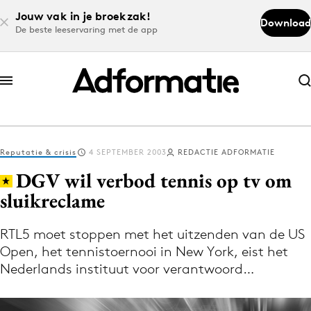
Jouw vak in je broekzak!
Download
De beste leeservaring met de app
Abonneer nu
Abonneer nu
Reputatie & crisis
4 SEPTEMBER 2003
REDACTIE ADFORMATIE
Log in
DGV wil verbod tennis op tv om
sluikreclame
Download de app
Volg het laatste nieuws via de Adformatie
RTL5 moet stoppen met het uitzenden van de US
Open, het tennistoernooi in New York, eist het
Nieuws app
Nederlands instituut voor verantwoord…