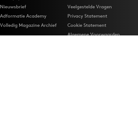
Nieuwsbrief
Veelgestelde Vragen
Adformatie Academy
Privacy Statement
Volledig Magazine Archief
Cookie Statement
Algemene Voorwaarden
Onze app
Maak Adformatie.nl je
Google-favoriet
Privacyinstellingen
Download de
Adformatie Nieuws App