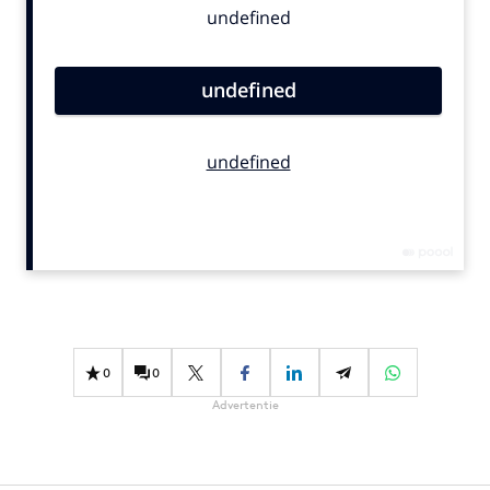
Bureaus
Campagnes
Carriere
Contentmarketing
Craft
Customer Experience
Data & Insights
Design
Digital transformation
Diversiteit
Effectiviteit
0
0
Gedragsverandering
Advertentie
Influencer marketing
Interne communicatie
Martech