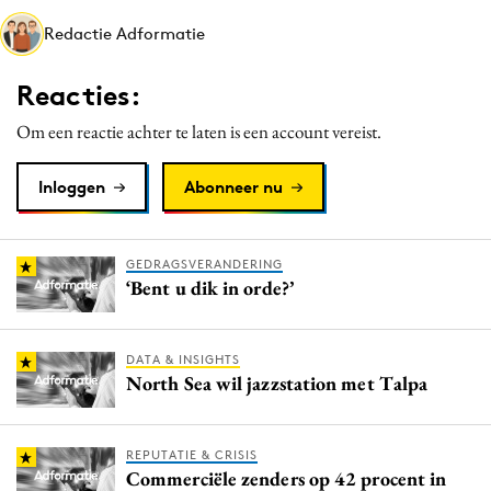
Media
Redactie Adformatie
Merkstrategie
Reacties:
PR
Programmatic
Om een reactie achter te laten is een account vereist.
Purpose Marketing
Inloggen
Abonneer nu
Reputatie & crisis
GEDRAGSVERANDERING
‘Bent u dik in orde?’
DATA & INSIGHTS
North Sea wil jazzstation met Talpa
REPUTATIE & CRISIS
Commerciële zenders op 42 procent in