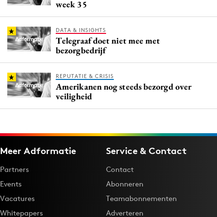
week 35
DATA & INSIGHTS
Telegraaf doet niet mee met
bezorgbedrijf
REPUTATIE & CRISIS
Amerikanen nog steeds bezorgd over
veiligheid
Meer Adformatie
Service & Contact
Partners
Contact
Events
Abonneren
Vacatures
Teamabonnementen
Whitepapers
Adverteren