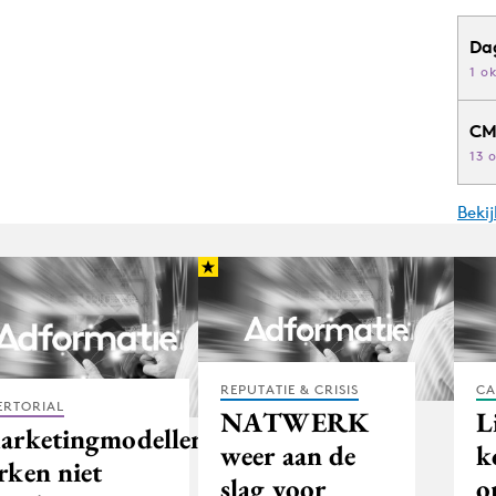
Da
1 o
CM
13 
Beki
REPUTATIE & CRISIS
CA
ERTORIAL
NATWERK
L
arketingmodellen
weer aan de
k
rken niet
slag voor
o