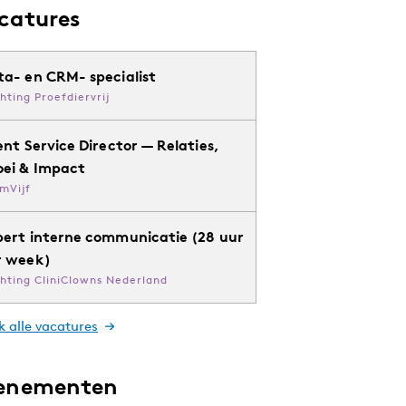
catures
ta- en CRM- specialist
chting Proefdiervrij
ent Service Director — Relaties,
oei & Impact
mVijf
pert interne communicatie (28 uur
r week)
chting CliniClowns Nederland
k alle vacatures
enementen