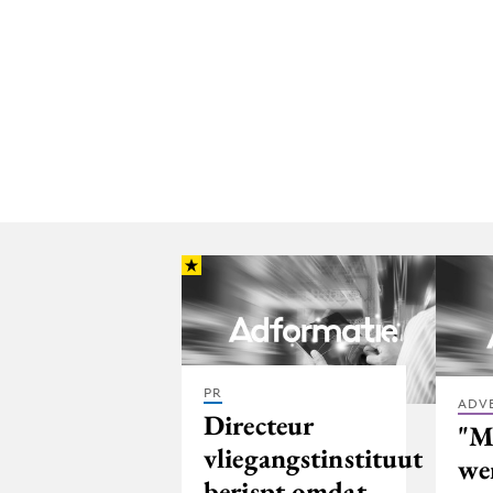
PR
ADV
Directeur
"M
vliegangstinstituut
we
berispt omdat