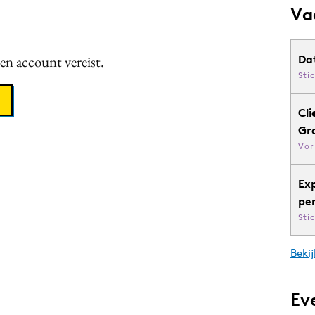
Va
een account vereist.
Da
Sti
Cli
Gr
Vor
Ex
pe
Sti
Bekij
Ev