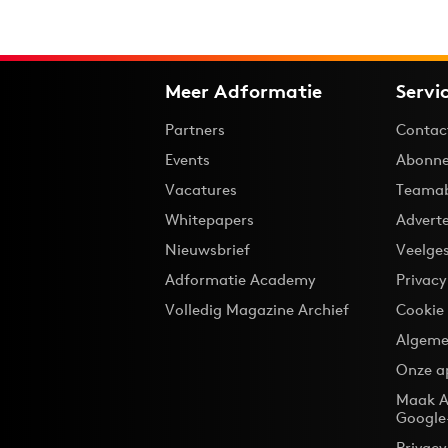
Meer Adformatie
Servi
Partners
Contac
Events
Abonne
Vacatures
Teama
Whitepapers
Advert
Nieuwsbrief
Veelge
Adformatie Academy
Privac
Volledig Magazine Archief
Cookie
Algeme
Onze a
Maak A
Google
Privacy