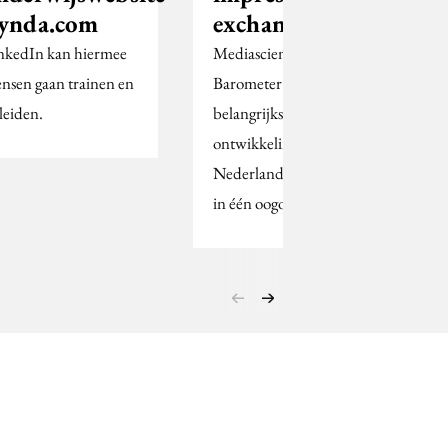
ynda.com
exchanges
nkedIn kan hiermee
Mediascience Exchange
nsen gaan trainen en
Barometer: de
leiden.
belangrijkste
ontwikkelingen op de
Nederlandse exchanges
in één oogopslag.