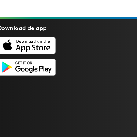
Download de
app