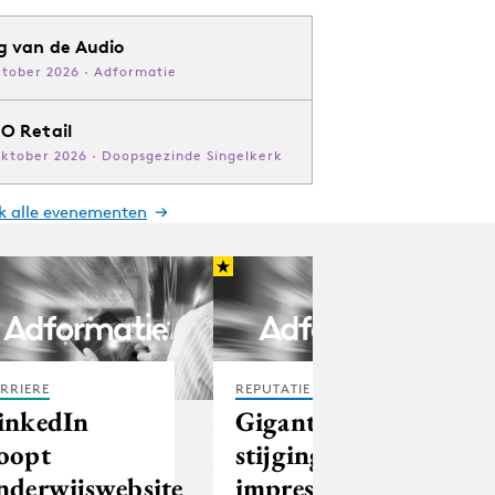
g van de Audio
ktober 2026 · Adformatie
O Retail
oktober 2026 · Doopsgezinde Singelkerk
jk alle evenementen
RRIERE
REPUTATIE & CRISIS
inkedIn
Gigantische
oopt
stijging
nderwijswebsite
impressies op