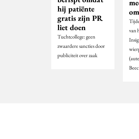
mee
hij patiënte
om 
gratis zijn PR
Tijd
liet doen
van 
Tuchtcollege: geen
Insi
zwaardere sancties door
wier
publiciteit over zaak
(aut
Beec