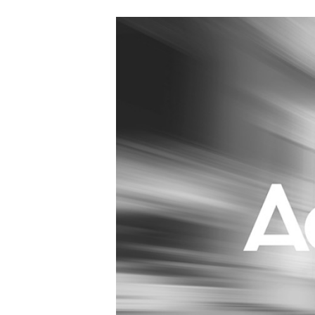
Carriere
Effectiviteit
Contentmarketing
Gedragsverand
Craft
Influencer mar
Customer Experience
Interne commu
Data & Insights
Martech