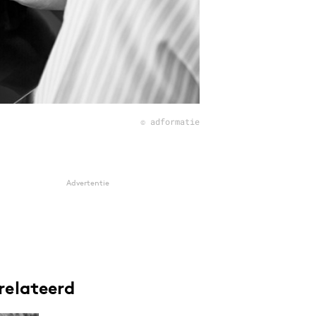
© adformatie
Advertentie
relateerd