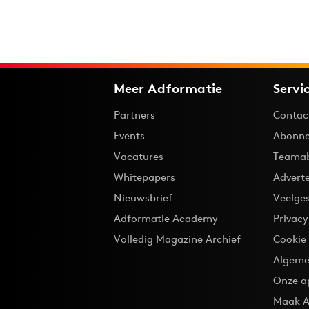
Meer Adformatie
Servi
Partners
Contac
Events
Abonne
Vacatures
Teama
Whitepapers
Advert
Nieuwsbrief
Veelge
Adformatie Academy
Privac
Volledig Magazine Archief
Cookie
Algeme
Onze a
Maak A