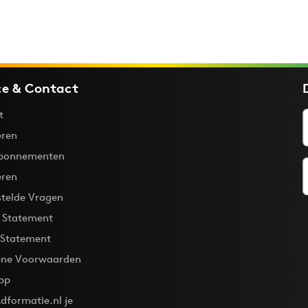
ce & Contact
t
ren
bonnementen
eren
stelde Vragen
y Statement
 Statement
ne Voorwaarden
pp
dformatie.nl je