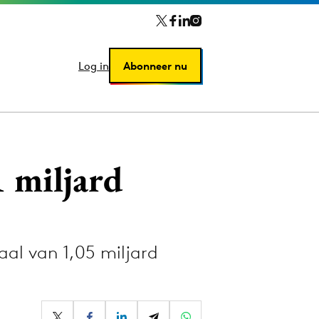
Log in
Log in
Abonneer nu
Abonneer nu
 miljard
al van 1,05 miljard