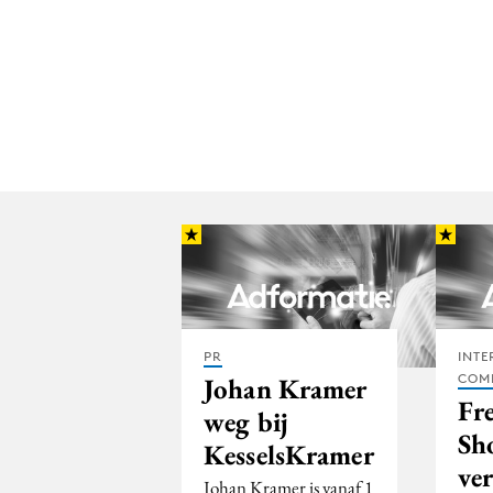
PR
INTE
COM
Johan Kramer
Fr
weg bij
Sh
KesselsKramer
ver
Johan Kramer is vanaf 1