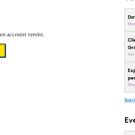
Da
Sti
een account vereist.
Cli
Gr
Vor
Ex
pe
Sti
Bekij
Ev