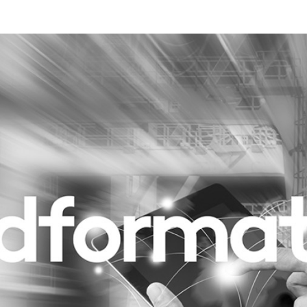
Programmatic
ering
Purpose Marketing
keting
Reputatie & crisis
nicatie