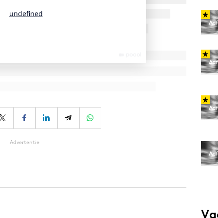
Advertentie
Va