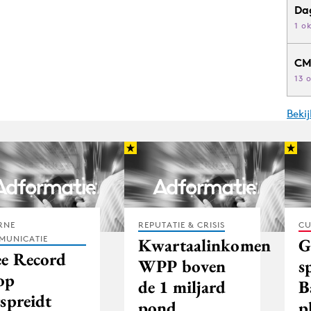
Da
1 o
CM
13 
Beki
RNE
REPUTATIE & CRISIS
CU
MUNICATIE
Kwartaalinkomen
G
ee Record
WPP boven
s
op
de 1 miljard
B
spreidt
pond
p