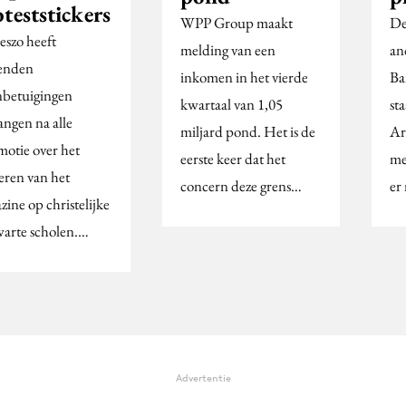
teststickers
WPP Group maakt
De
eszo heeft
melding van een
an
enden
inkomen in het vierde
Ba
nbetuigingen
kwartaal van 1,05
st
angen na alle
miljard pond. Het is de
Ar
otie over het
eerste keer dat het
me
eren van het
concern deze grens…
er
ine op christelijke
warte scholen.…
Advertentie