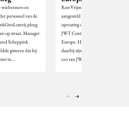
 wielrenners en
Ron Vrijmoet is
der personeel van de
aangesteld als chief
nkGiroLoterij-ploeg
operating officer van
aan op straat. Manager
JWT Continental
end Scheppink
Europe. Hij behoudt
ldde gisteren dat hij
daarbij zijn positie als
 niet in…
ceo van JWT…