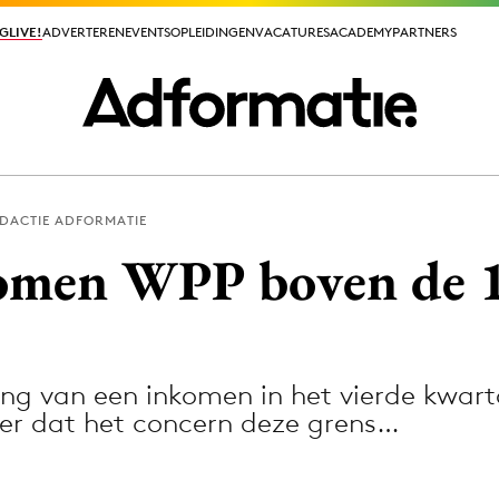
GLIVE!
GLIVE!
ADVERTEREN
ADVERTEREN
EVENTS
EVENTS
OPLEIDINGEN
OPLEIDINGEN
VACATURES
VACATURES
ACADEMY
ACADEMY
PARTNERS
PARTNERS
DACTIE ADFORMATIE
ieuws app
omen WPP boven de 1
 van een inkomen in het vierde kwarta
Media
eer dat het concern deze grens…
ormation
Merkstrategie
PR