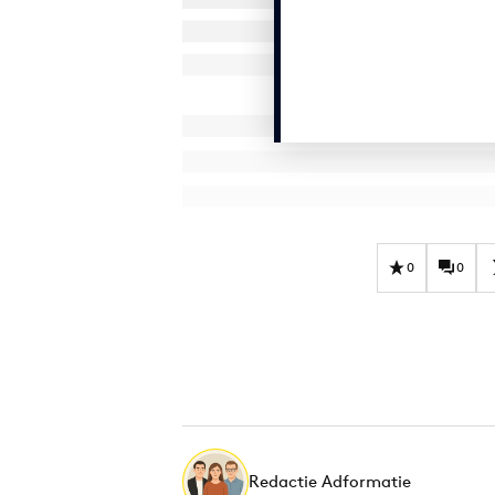
0
0
Redactie Adformatie