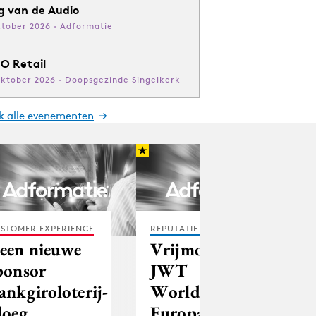
g van de Audio
ktober 2026 · Adformatie
O Retail
oktober 2026 · Doopsgezinde Singelkerk
jk alle evenementen
STOMER EXPERIENCE
REPUTATIE & CRISIS
een nieuwe
Vrijmoet coo
ponsor
JWT
ankgiroloterij-
Worldwide
loeg
Europa