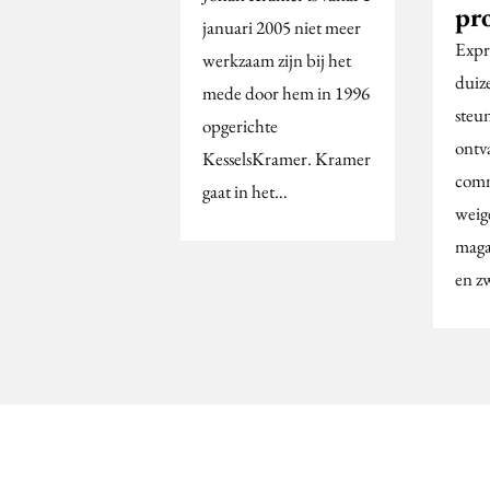
pro
januari 2005 niet meer
Expr
werkzaam zijn bij het
duiz
mede door hem in 1996
steu
opgerichte
ontv
KesselsKramer. Kramer
comm
gaat in het…
weig
magaz
en z