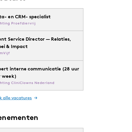
ta- en CRM- specialist
chting Proefdiervrij
ent Service Director — Relaties,
oei & Impact
mVijf
pert interne communicatie (28 uur
r week)
chting CliniClowns Nederland
k alle vacatures
enementen