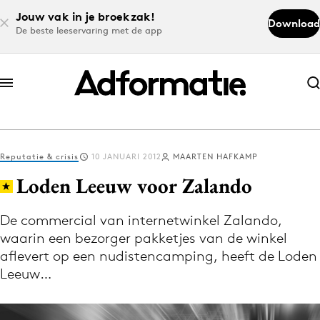
Jouw vak in je broekzak!
Download
De beste leeservaring met de app
Abonneer nu
Abonneer nu
Reputatie & crisis
10 JANUARI 2012
MAARTEN HAFKAMP
Log in
Loden Leeuw voor Zalando
De commercial van internetwinkel Zalando,
Download de app
waarin een bezorger pakketjes van de winkel
Volg het laatste nieuws via de Adformatie
aflevert op een nudistencamping, heeft de Loden
Nieuws app
Leeuw…