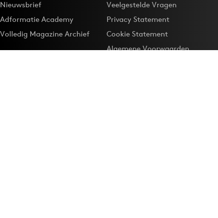
Nieuwsbrief
Veelgestelde Vragen
Adformatie Academy
Privacy Statement
Volledig Magazine Archief
Cookie Statement
Algemene Voorwaarden
Onze app
Maak Adformatie.nl je
Google-favoriet
Privacyinstellingen
Download de
Adformatie Nieuws App