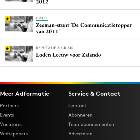
2012
CRAFT
Zeeman-stunt 'De Communicatietopper
van 2011'
REPUTATIE & CRISIS
Loden Leeuw voor Zalando
Meer Adformatie
Service & Contact
Partners
Contact
Events
Abonneren
Vacatures
Teamabonnementen
Whitepapers
Adverteren