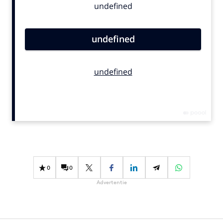
Bureaus
Campagnes
Carriere
Contentmarketing
Craft
Customer Experience
Data & Insights
Design
Digital transformation
Diversiteit
Effectiviteit
0
0
Gedragsverandering
Advertentie
Influencer marketing
Interne communicatie
Martech