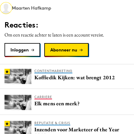
Media
Maarten Hafkamp
Merkstrategie
Reacties:
PR
Programmatic
Om een reactie achter te laten is een account vereist.
Purpose Marketing
Inloggen
Abonneer nu
Reputatie & crisis
CONTENTMARKETING
Koffiedik Kijken: wat brengt 2012
CARRIERE
Elk mens een merk?
REPUTATIE & CRISIS
Inzenden voor Marketeer of the Year