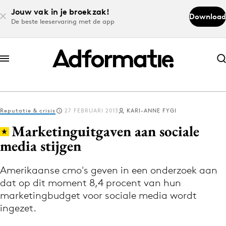
Jouw vak in je broekzak!
Download
De beste leeservaring met de app
Abonneer nu
Abonneer nu
Reputatie & crisis
27 FEBRUARI 2013
KARI-ANNE FYGI
Log in
Marketinguitgaven aan sociale
media stijgen
Download de app
Volg het laatste nieuws via de Adformatie
Amerikaanse cmo's geven in een onderzoek aan
dat op dit moment 8,4 procent van hun
Nieuws app
marketingbudget voor sociale media wordt
ingezet.