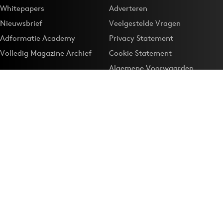
Whitepapers
Adverteren
Nieuwsbrief
Veelgestelde Vragen
Adformatie Academy
Privacy Statement
Volledig Magazine Archief
Cookie Statement
Algemene Voorwaarden
Onze app
Maak Adformatie.nl je
Google-favoriet
Privacyinstellingen
Download de
Adformatie Nieuws App