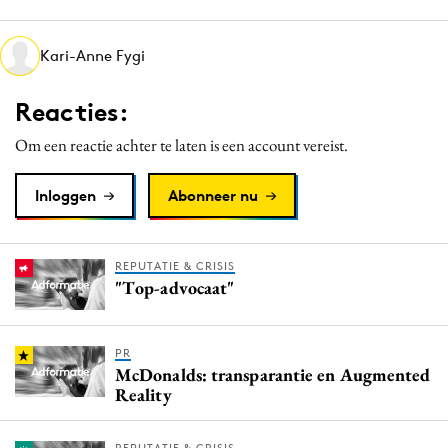
Media
Merkstrategie
Kari-Anne Fygi
PR
Reacties:
Programmatic
Purpose Marketing
Om een reactie achter te laten is een account vereist.
Reputatie & crisis
Inloggen
Abonneer nu
REPUTATIE & CRISIS
"Top-advocaat"
PR
McDonalds: transparantie en Augmented
Reality