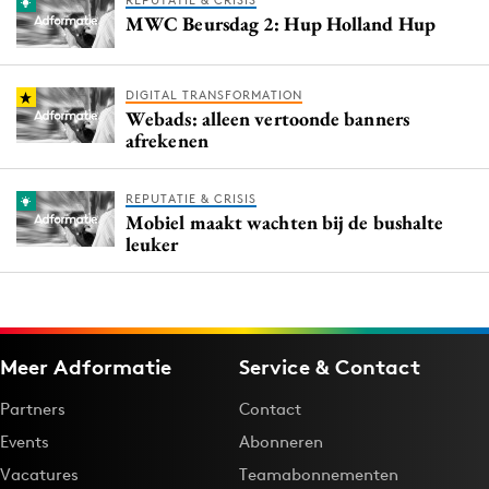
REPUTATIE & CRISIS
MWC Beursdag 2: Hup Holland Hup
DIGITAL TRANSFORMATION
Webads: alleen vertoonde banners
afrekenen
REPUTATIE & CRISIS
Mobiel maakt wachten bij de bushalte
leuker
Meer Adformatie
Service & Contact
Partners
Contact
Events
Abonneren
Vacatures
Teamabonnementen