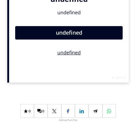
Bureaus
Campagnes
Carriere
Contentmarketing
Craft
Customer Experience
Data & Insights
Design
Digital transformation
Diversiteit
Effectiviteit
Gedragsverandering
0
0
Influencer marketing
Advertentie
Interne communicatie
Martech