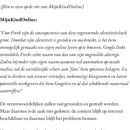
(film te zien op de site van MijnKindOnline)
Media
Merkstrategie
MijnKindOnline:
PR
‘Voor Freek zijn de consequenties van deze zogenoemde identiteitshack
Programmatic
groot. Doordat zijn identiteit is gestolen en misbruikt, is het hem
Purpose Marketing
onmogelijk gemaakt een eigen online leven op te bouwen. Google linkt
Reputatie & crisis
inmiddels Freeks echte naam van dat van zijn ongewilde alterego.
Zodra hij onder zijn eigen naam accounts wil aanmaken op sociale
media, zal de wereldwijde schare aan ‘fans’ hem opnieuw belagen. En
wat te denken van nieuwe vriendjes, toekomstige klasgenoten en latere
potentiële werkgevers die hem Googelen en al dat schokkende materiaal
aantreffen?’
De verantwoordelijken zullen vast gevonden en gestraft worden.
Maar daarmee is de zaak niet gesloten: de content blijft op internet
beschikbaar en daarmee blijft het probleem bestaan.