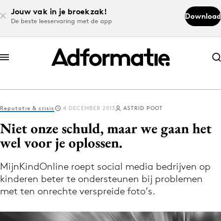
Jouw vak in je broekzak!
Download
De beste leeservaring met de app
Abonneer nu
Abonneer nu
Reputatie & crisis
4 DECEMBER 2013
ASTRID POOT
Log in
Niet onze schuld, maar we gaan het
wel voor je oplossen.
Download de app
Volg het laatste nieuws via de Adformatie
MijnKindOnline roept social media bedrijven op
kinderen beter te ondersteunen bij problemen
Nieuws app
met ten onrechte verspreide foto’s.