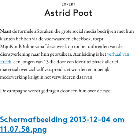
EXPERT
Bureaus
Astrid Poot
Campagnes
Carriere
Naast de formele afspraken die grote social media bedrijven met hun
Contentmarketing
klanten hebben via de voorwaarden checkbox, roept
Craft
MijnKindOnline vanaf deze week op tot het uitbreiden van de
Customer Experience
dienstverlening naar hun gebruikers. Aanleiding is het
verhaal van
Data & Insights
Freek
, een jongen van 13 die door een identiteitshack allerlei
materiaal over zichzelf verspreid ziet worden en moeilijk
Design
medewerking krijgt in het verwijderen daarvan.
Digital transformation
Diversiteit
De campagne wordt gedragen door een film over de case.
Effectiviteit
Gedragsverandering
Influencer marketing
Schermafbeelding 2013-12-04 om
Interne communicatie
11.07.58.png
Martech