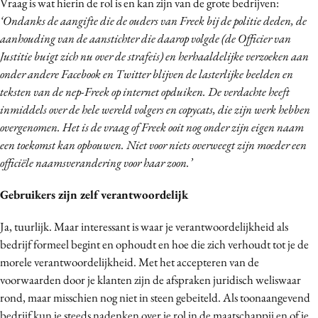
Vraag is wat hierin de rol is en kan zijn van de grote bedrijven:
‘Ondanks de aangifte die de ouders van Freek bij de politie deden, de
aanhouding van de aanstichter die daarop volgde (de Officier van
Justitie buigt zich nu over de strafeis) en herhaaldelijke verzoeken aan
onder andere Facebook en Twitter blijven de lasterlijke beelden en
teksten van de nep-Freek op internet opduiken. De verdachte heeft
inmiddels over de hele wereld volgers en copycats, die zijn werk hebben
overgenomen. Het is de vraag of Freek ooit nog onder zijn eigen naam
een toekomst kan opbouwen. Niet voor niets overweegt zijn moeder een
officiële naamsverandering voor haar zoon.’
Gebruikers zijn zelf verantwoordelijk
Ja, tuurlijk. Maar interessant is waar je verantwoordelijkheid als
bedrijf formeel begint en ophoudt en hoe die zich verhoudt tot je de
morele verantwoordelijkheid. Met het accepteren van de
voorwaarden door je klanten zijn de afspraken juridisch weliswaar
rond, maar misschien nog niet in steen gebeiteld. Als toonaangevend
bedrijf kun je steeds nadenken over je rol in de maatschappij en of je