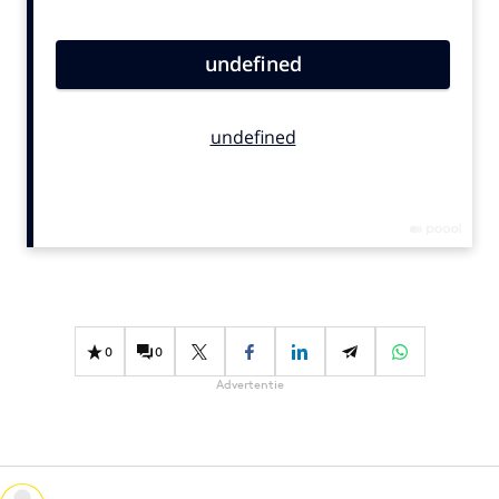
Bureaus
Campagnes
Carriere
Contentmarketing
Craft
Customer Experience
Data & Insights
Design
Digital transformation
Diversiteit
0
0
Effectiviteit
Advertentie
Gedragsverandering
Influencer marketing
Interne communicatie
Martech