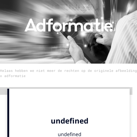
Menu
Home
9 sept: GenAI-training
12 nov: MarketingLive!
Adverteren
Helaas hebben we niet meer de rechten op de originele afbeelding
Events
© adformatie
Opleidingen
Vacatures
Advertentie
Academy
Partners
Topics
Artificial Intelligence