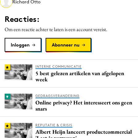
Richard Otto
Media
Merkstrategie
Reacties:
PR
Om een reactie achter te laten is een account vereist.
Programmatic
Purpose Marketing
Inloggen
Abonneer nu
Reputatie & crisis
INTERNE COMMUNICATIE
5 best gelezen artikelen van afgelopen
week
GEDRAGSVERANDERING
Online privacy? Het interesseert ons geen
snars
REPUTATIE & CRISIS
Albert Heijn lanceert productcommercial
'Laat je verrassen'