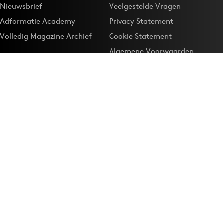
Nieuwsbrief
Veelgestelde Vragen
Adformatie Academy
Privacy Statement
Volledig Magazine Archief
Cookie Statement
Algemene Voorwaarden
Onze app
Maak Adformatie.nl je
Google-favoriet
Privacyinstellingen
Download de
Adformatie Nieuws App