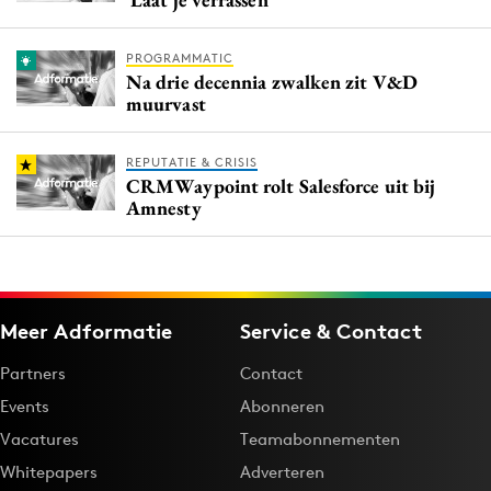
PROGRAMMATIC
Na drie decennia zwalken zit V&D
muurvast
REPUTATIE & CRISIS
CRMWaypoint rolt Salesforce uit bij
Amnesty
Meer Adformatie
Service & Contact
Partners
Contact
Events
Abonneren
Vacatures
Teamabonnementen
Whitepapers
Adverteren