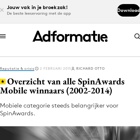
Jouw vak in je broekzak!
Download
De beste leeservaring met de app
Abonneer nu
Abonneer nu
Reputatie & crisis
2 FEBRUARI 2015
RICHARD OTTO
Log in
Overzicht van alle SpinAwards
Mobile winnaars (2002-2014)
Download de app
Volg het laatste nieuws via de Adformatie
Mobiele categorie steeds belangrijker voor
SpinAwards.
Nieuws app