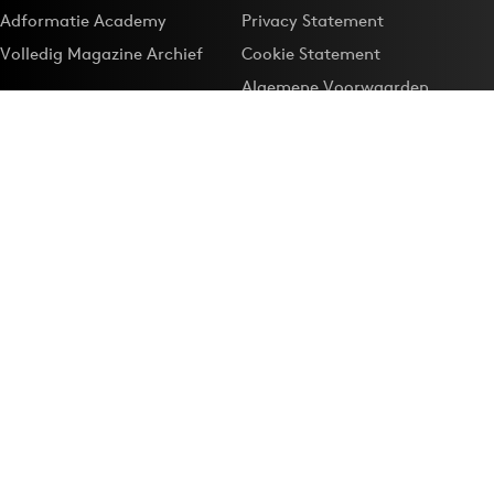
Adformatie Academy
Privacy Statement
Volledig Magazine Archief
Cookie Statement
Algemene Voorwaarden
Onze app
Maak Adformatie.nl je
Google-favoriet
Privacyinstellingen
Download de
Adformatie Nieuws App