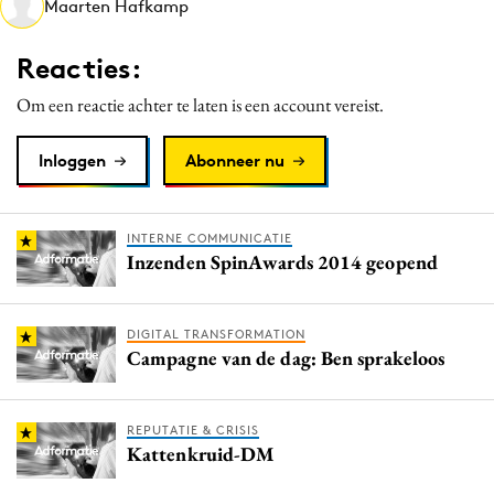
Maarten Hafkamp
Media
Merkstrategie
Reacties:
PR
Om een reactie achter te laten is een account vereist.
Programmatic
Purpose Marketing
Inloggen
Abonneer nu
Reputatie & crisis
INTERNE COMMUNICATIE
Inzenden SpinAwards 2014 geopend
DIGITAL TRANSFORMATION
Campagne van de dag: Ben sprakeloos
REPUTATIE & CRISIS
Kattenkruid-DM