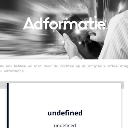
Menu
Home
9 sept: GenAI-training
12 nov: MarketingLive!
Adverteren
Helaas hebben we niet meer de rechten op de originele afbeelding
Events
© adformatie
Opleidingen
Vacatures
Advertentie
Academy
Partners
Topics
Artificial Intelligence