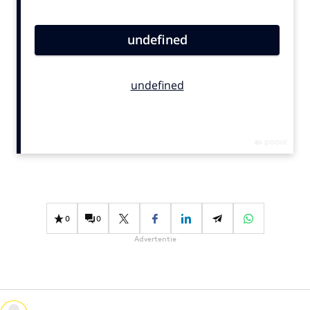
Bureaus
Campagnes
Carriere
Contentmarketing
Craft
Customer Experience
Data & Insights
Design
Digital transformation
Diversiteit
0
0
Effectiviteit
Advertentie
Gedragsverandering
Influencer marketing
Interne communicatie
Martech