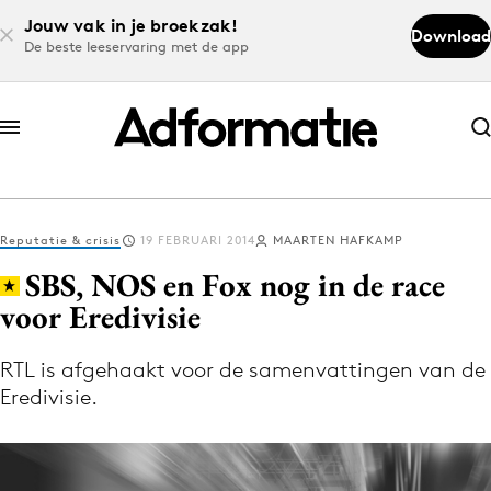
Jouw vak in je broekzak!
Download
De beste leeservaring met de app
Abonneer nu
Abonneer nu
Reputatie & crisis
19 FEBRUARI 2014
MAARTEN HAFKAMP
Log in
SBS, NOS en Fox nog in de race
voor Eredivisie
Download de app
Volg het laatste nieuws via de Adformatie
RTL is afgehaakt voor de samenvattingen van de
Eredivisie.
Nieuws app