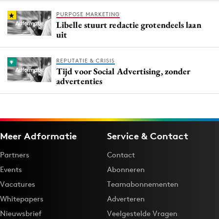
PURPOSE MARKETING
Libelle stuurt redactie grotendeels laan
uit
REPUTATIE & CRISIS
Tijd voor Social Advertising, zonder
advertenties
Meer Adformatie
Service & Contact
Partners
Contact
Events
Abonneren
Vacatures
Teamabonnementen
Whitepapers
Adverteren
Nieuwsbrief
Veelgestelde Vragen