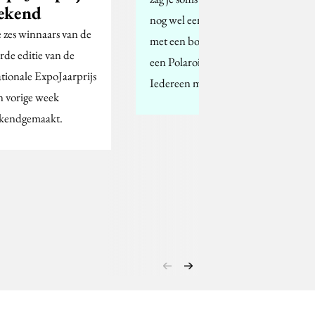
ekend
nog wel eens een Indiër
 zes winnaars van de
met een bos rozen en
erde editie van de
een Polaroid Camera.
tionale ExpoJaarprijs
Iedereen maakt…
jn vorige week
kendgemaakt.