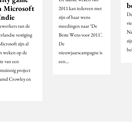
b
n Microsoft
2011 kan iedereen met
De
Indie
zijn of haar wens
vi
werkers van de
meedingen naar ‘De
Na
rlandse vestiging
Beste Wens voor 2011’.
zi
icrosoft zijn al
De
be
n weken op de
nieuwjaarscampagne is
te van een
een…
imzinnig project
amd Crowley en
…