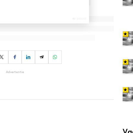
Advertentie
Va