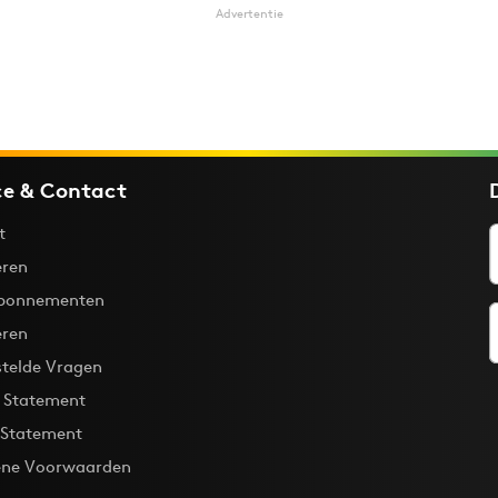
Advertentie
ce & Contact
t
ren
bonnementen
eren
stelde Vragen
y Statement
 Statement
ne Voorwaarden