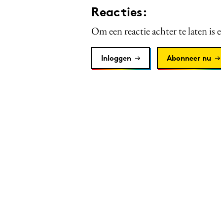
Reacties:
Om een reactie achter te laten is 
Inloggen
Abonneer nu