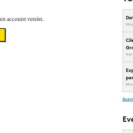
een account vereist.
Da
Sti
Cli
Gr
Vor
Ex
pe
Sti
Bekij
Ev