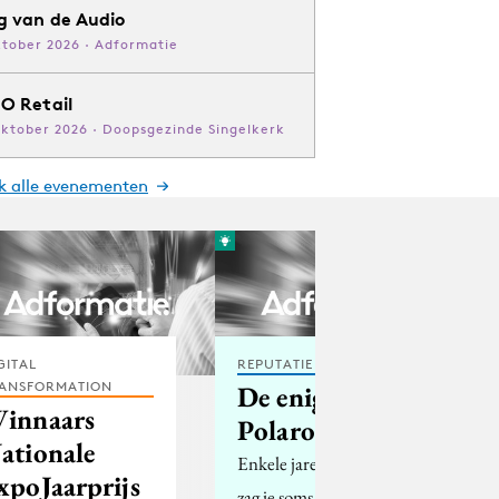
g van de Audio
ktober 2026 · Adformatie
O Retail
oktober 2026 · Doopsgezinde Singelkerk
jk alle evenementen
GITAL
REPUTATIE & CRISIS
ANSFORMATION
De enige echte
innaars
Polaroid app
ationale
Enkele jaren geleden
xpoJaarprijs
zag je soms in de horeca