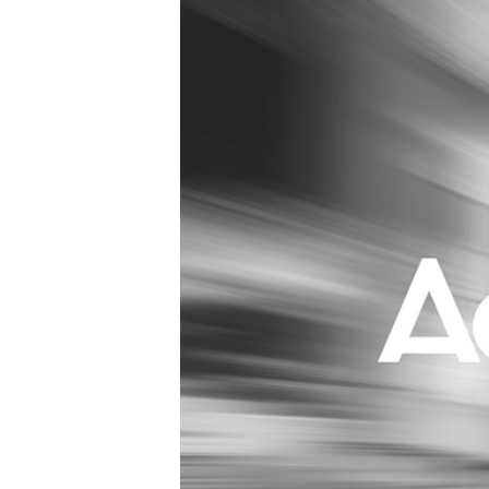
Carriere
Effectiviteit
Contentmarketing
Gedragsverand
Craft
Influencer mar
Customer Experience
Interne commu
Data & Insights
Martech