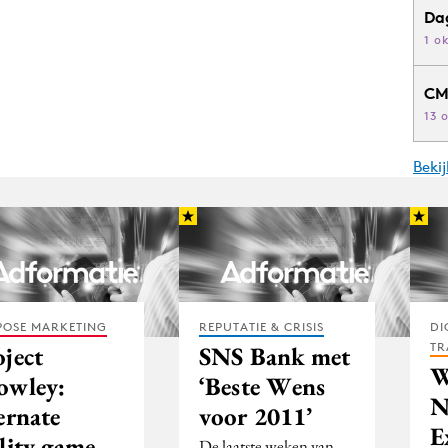
Da
1 o
CM
13 
Beki
POSE MARKETING
REPUTATIE & CRISIS
DI
TR
oject
SNS Bank met
W
owley:
‘Beste Wens
N
ernate
voor 2011’
E
lity game
De laatste weken van