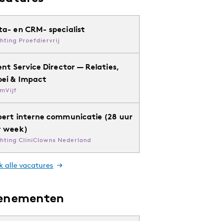
ta- en CRM- specialist
chting Proefdiervrij
ent Service Director — Relaties,
oei & Impact
mVijf
pert interne communicatie (28 uur
r week)
chting CliniClowns Nederland
k alle vacatures
enementen