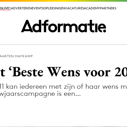
GLIVE!
GLIVE!
ADVERTEREN
ADVERTEREN
EVENTS
EVENTS
OPLEIDINGEN
OPLEIDINGEN
VACATURES
VACATURES
ACADEMY
ACADEMY
PARTNERS
PARTNERS
AARTEN HAFKAMP
ieuws app
 ‘Beste Wens voor 2
11 kan iedereen met zijn of haar wens 
euwjaarscampagne is een…
Media
ormation
Merkstrategie
PR