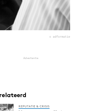
© adformatie
Advertentie
relateerd
REPUTATIE & CRISIS