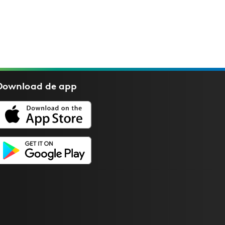
Download de
app