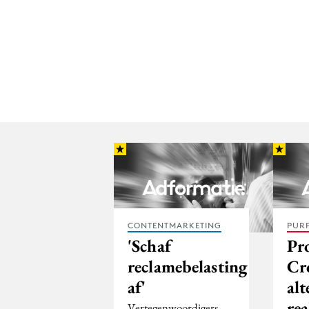
CONTENTMARKETING
PUR
'Schaf
Pr
reclamebelasting
Cr
af'
alt
rea
Vertegenwoordigers