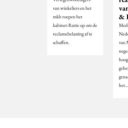
va
van winkeliers en het
& 
mkb roepen het
kabinet-Rutte op om de
Mede
reclamebelasting af te
Nede
schaffen.
van M
nege
hoog
gehe
gena
het