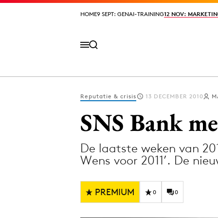
HOME
HOME
9 SEPT: GENAI-TRAINING
9 SEPT: GENAI-TRAINING
12 NOV: MARKETIN
12 NOV: MARKETIN
Reputatie & crisis
13 DECEMBER 2010
M
Volg het laatste nieuws via de Adformatie N
SNS Bank met
De laatste weken van 20
Topics
Wens voor 2011’. De ni
Artificial Intelligence
Design
Bureaus
Digital transf
PREMIUM
0
0
Campagnes
Diversiteit