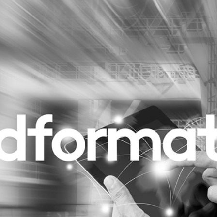
Programmatic
ering
Purpose Marketing
keting
Reputatie & crisis
nicatie