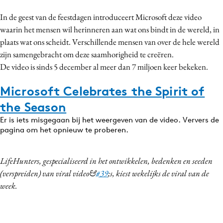
Bureaus
In de geest van de feestdagen introduceert Microsoft deze video
Campagnes
waarin het mensen wil herinneren aan wat ons bindt in de wereld, in
Carriere
plaats wat ons scheidt. Verschillende mensen van over de hele wereld
zijn samengebracht om deze saamhorigheid te creëren.
Contentmarketing
De video is sinds 5 december al meer dan 7 miljoen keer bekeken.
Craft
Customer Experience
Microsoft Celebrates the Spirit of
Data & Insights
the Season
Design
Er is iets misgegaan bij het weergeven van de video. Ververs de
Digital transformation
pagina om het opnieuw te proberen.
Diversiteit
Effectiviteit
LifeHunters, gespecialiseerd in het ontwikkelen, bedenken en seeden
(verspreiden) van viral video&
#39
;s, kiest wekelijks de viral van de
Gedragsverandering
week.
Influencer marketing
Interne communicatie
Martech