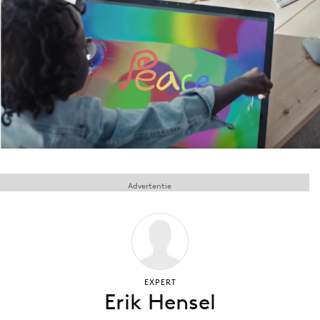
Menu
Home
9 sept: GenAI-training
12 nov: MarketingLive!
Adverteren
Events
Advertentie
Opleidingen
Vacatures
Academy
Partners
Topics
EXPERT
Erik Hensel
Artificial Intelligence