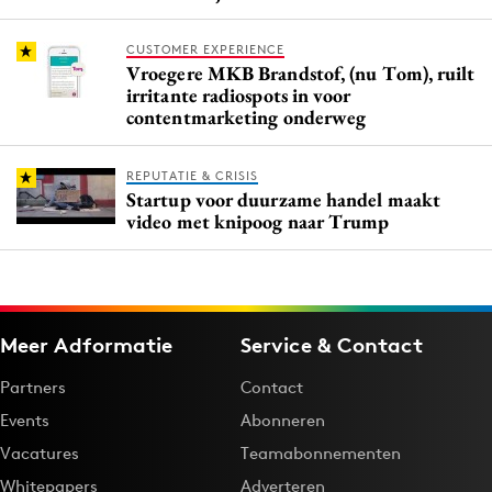
CUSTOMER EXPERIENCE
Vroegere MKB Brandstof, (nu Tom), ruilt
irritante radiospots in voor
contentmarketing onderweg
REPUTATIE & CRISIS
Startup voor duurzame handel maakt
video met knipoog naar Trump
Meer Adformatie
Service & Contact
Partners
Contact
Events
Abonneren
Vacatures
Teamabonnementen
Whitepapers
Adverteren