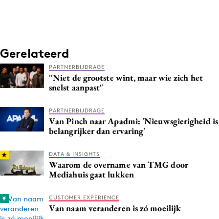
Media
Merkstrategie
PR
Gerelateerd
Programmatic
PARTNERBIJDRAGE
Purpose Marketing
''Niet de grootste wint, maar wie zich het
Reputatie & crisis
snelst aanpast"
PARTNERBIJDRAGE
Van Pinch naar Apadmi: 'Nieuwsgierigheid is
belangrijker dan ervaring'
DATA & INSIGHTS
Waarom de overname van TMG door
Mediahuis gaat lukken
CUSTOMER EXPERIENCE
Van naam veranderen is zó moeilijk