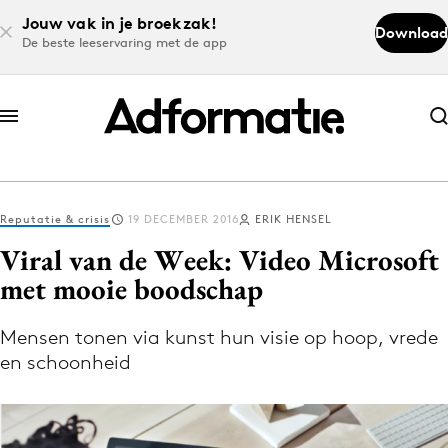
Jouw vak in je broekzak!
Download
De beste leeservaring met de app
Abonneer nu
Abonneer nu
Reputatie & crisis
19 DECEMBER 2016
ERIK HENSEL
Log in
Viral van de Week: Video Microsoft
met mooie boodschap
Download de app
Volg het laatste nieuws via de Adformatie
Mensen tonen via kunst hun visie op hoop, vrede
en schoonheid
Nieuws app