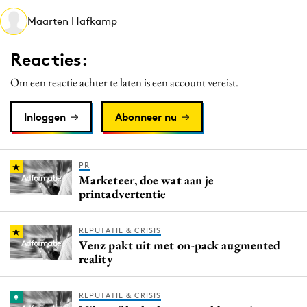
Media
Maarten Hafkamp
Merkstrategie
Reacties:
PR
Programmatic
Om een reactie achter te laten is een account vereist.
Purpose Marketing
Inloggen
Abonneer nu
Reputatie & crisis
PR
Marketeer, doe wat aan je
printadvertentie
REPUTATIE & CRISIS
Venz pakt uit met on-pack augmented
reality
REPUTATIE & CRISIS