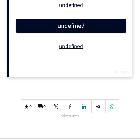
Bureaus
Campagnes
Carriere
Contentmarketing
Craft
Customer Experience
Data & Insights
Design
Digital transformation
Diversiteit
Effectiviteit
0
0
Gedragsverandering
Advertentie
Influencer marketing
Interne communicatie
Martech