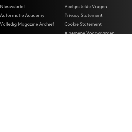
Nieuwsbrief
Veelgestelde Vragen
Adformatie Academy
Privacy Statement
Volledig Magazine Archief
Cookie Statement
Algemene Voorwaarden
Onze app
Maak Adformatie.nl je
Google-favoriet
Privacyinstellingen
Download de
Adformatie Nieuws App