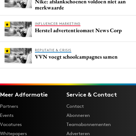
Nike: afslankschoenen voldoen niet aan
merkwaarde
INFLUENCER MARKETING
Herstel advertentieomzet News Corp
REPUTATIE & CRISIS
VVN voegt schoolcampagnes samen
Meer Adformatie
Service & Contact
Partners
Contact
Events
Abonneren
Vacatures
Teamabonnementen
Whitepapers
Adverteren