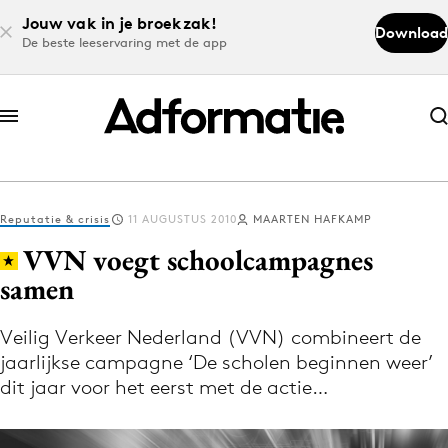
Jouw vak in je broekzak!
Download
De beste leeservaring met de app
Abonneer nu
Abonneer nu
Reputatie & crisis
11 AUGUSTUS 2010
MAARTEN HAFKAMP
Log in
VVN voegt schoolcampagnes
samen
Download de app
Volg het laatste nieuws via de Adformatie
Veilig Verkeer Nederland (VVN) combineert de
jaarlijkse campagne ‘De scholen beginnen weer’
Nieuws app
dit jaar voor het eerst met de actie…