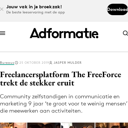
Jouw vak in je broekzak!
Download
De beste leeservaring met de app
Abonneer nu
Abonneer nu
Bureaus
25 OKTOBER 2019
JASPER MULDER
Log in
Freelancersplatform The FreeForce
trekt de stekker eruit
Download de app
Volg het laatste nieuws via de Adformatie
Community zelfstandigen in communicatie en
marketing 9 jaar ‘te groot voor te weinig mensen’
Nieuws app
die meewerken aan activiteiten.