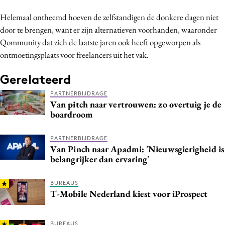
Media
Helemaal ontheemd hoeven de zelfstandigen de donkere dagen niet
Merkstrategie
door te brengen, want er zijn alternatieven voorhanden, waaronder
PR
Qommunity dat zich de laatste jaren ook heeft opgeworpen als
ontmoetingsplaats voor freelancers uit het vak.
Programmatic
Purpose Marketing
Gerelateerd
Reputatie & crisis
PARTNERBIJDRAGE
Van pitch naar vertrouwen: zo overtuig je de
boardroom
PARTNERBIJDRAGE
Van Pinch naar Apadmi: 'Nieuwsgierigheid is
belangrijker dan ervaring'
BUREAUS
T-Mobile Nederland kiest voor iProspect
BUREAUS