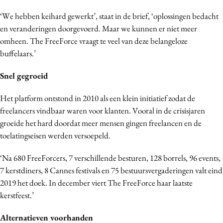
Bureaus
‘We hebben keihard gewerkt’, staat in de brief, ‘oplossingen bedacht
Campagnes
en veranderingen doorgevoerd. Maar we kunnen er niet meer
Carriere
omheen. The FreeForce vraagt te veel van deze belangeloze
buffelaars.’
Contentmarketing
Craft
Snel gegroeid
Customer Experience
Het platform ontstond in 2010 als een klein initiatief zodat de
Data & Insights
freelancers vindbaar waren voor klanten. Vooral in de crisisjaren
Design
groeide het hard doordat meer mensen gingen freelancen en de
Digital transformation
toelatingseisen werden versoepeld.
Diversiteit
‘Na 680 FreeForcers, 7 verschillende besturen, 128 borrels, 96 events,
Effectiviteit
7 kerstdiners, 8 Cannes festivals en 75 bestuursvergaderingen valt eind
Gedragsverandering
2019 het doek. In december viert The FreeForce haar laatste
Influencer marketing
kerstfeest.’
Interne communicatie
Alternatieven voorhanden
Martech