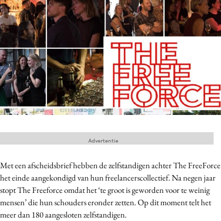
Menu
Home
9 sept: GenAI-training
12 nov: MarketingLive!
Adverteren
Events
Opleidingen
Advertentie
Vacatures
Academy
Met een afscheidsbrief hebben de zelfstandigen achter The FreeForce
het einde aangekondigd van hun freelancerscollectief. Na negen jaar
Partners
stopt The Freeforce omdat het ‘te groot is geworden voor te weinig
Topics
mensen’ die hun schouders eronder zetten. Op dit moment telt het
meer dan 180 aangesloten zelfstandigen.
Artificial Intelligence