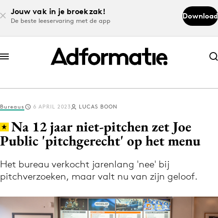
Jouw vak in je broekzak!
Download
De beste leeservaring met de app
Abonneer nu
Abonneer nu
Bureaus
6 APRIL 2023
LUCAS BOON
Log in
Na 12 jaar niet-pitchen zet Joe
Public 'pitchgerecht' op het menu
Download de app
Volg het laatste nieuws via de Adformatie
Het bureau verkocht jarenlang 'nee' bij
pitchverzoeken, maar valt nu van zijn geloof.
Nieuws app