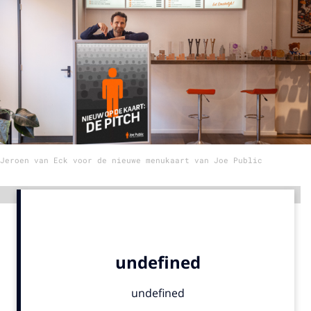
Menu
Home
9 sept: GenAI-training
12 nov: MarketingLive!
Adverteren
Jeroen van Eck voor de nieuwe menukaart van Joe Public
Events
Opleidingen
Advertentie
Vacatures
Academy
Partners
Topics
Artificial Intelligence