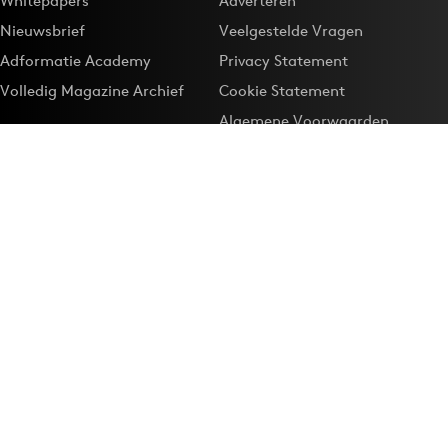
Whitepapers
Adverteren
Nieuwsbrief
Veelgestelde Vragen
Adformatie Academy
Privacy Statement
Volledig Magazine Archief
Cookie Statement
Algemene Voorwaarden
Onze app
Maak Adformatie.nl je
Google-favoriet
Privacyinstellingen
Download de
Adformatie Nieuws App