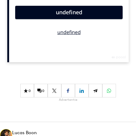
Bureaus
Campagnes
Carriere
Contentmarketing
Craft
Customer Experience
Data & Insights
Design
Digital transformation
Diversiteit
0
0
Effectiviteit
Advertentie
Gedragsverandering
Influencer marketing
Interne communicatie
Lucas Boon
Martech