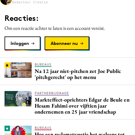
Redacteur Creatie
Media
Merkstrategie
Reacties:
PR
Om een reactie achter te laten is een account vereist.
Programmatic
Purpose Marketing
Inloggen
Abonneer nu
Reputatie & crisis
BUREAUS
Na 12 jaar niet-pitchen zet Joe Public
'pitchgerecht' op het menu
PARTNERBIJDRAGE
Markteffect-oprichters Edgar de Beule en
Hesam Fahimi over vijftien jaar
ondernemen en 25 jaar vriendschap
BUREAUS
Hoe een reclametypetje het weleens tot