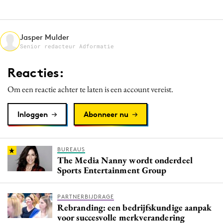
Media
Merkstrategie
Jasper Mulder
PR
Senior redacteur Adformatie
Programmatic
Reacties:
Purpose Marketing
Reputatie & crisis
Om een reactie achter te laten is een account vereist.
Inloggen
Abonneer nu
BUREAUS
The Media Nanny wordt onderdeel
Sports Entertainment Group
PARTNERBIJDRAGE
Rebranding: een bedrijfskundige aanpak
voor succesvolle merkverandering