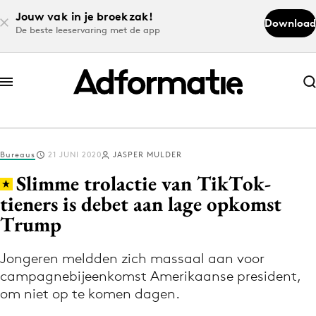
Jouw vak in je broekzak!
Download
De beste leeservaring met de app
Abonneer nu
Abonneer nu
Bureaus
21 JUNI 2020
JASPER MULDER
Log in
Slimme trolactie van TikTok-
tieners is debet aan lage opkomst
Trump
Download de app
Volg het laatste nieuws via de Adformatie
Jongeren meldden zich massaal aan voor
Nieuws app
campagnebijeenkomst Amerikaanse president,
om niet op te komen dagen.