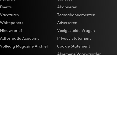
Events
Abonneren
Vacatures
Teamabonnementen
Whitepapers
Adverteren
Nieuwsbrief
Veelgestelde Vragen
Adformatie Academy
Privacy Statement
Volledig Magazine Archief
Cookie Statement
Algemene Voorwaarden
Onze app
Maak Adformatie.nl je
Google-favoriet
Privacyinstellingen
Download de
Adformatie Nieuws App