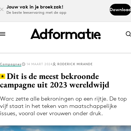
Jouw vak in je broekzak!
Download
De beste leeservaring met de app
Abonneer nu
Abonneer nu
Campagnes
14 MAART 2024
RODERICK MIRANDE
Log in
Dit is de meest bekroonde
campagne uit 2023 wereldwijd
Download de app
Volg het laatste nieuws via de Adformatie
Warc zette alle bekroningen op een rijtje. De top
vijf staat in het teken van maatschappelijke
Nieuws app
issues, vooral over vrouwen onder druk.