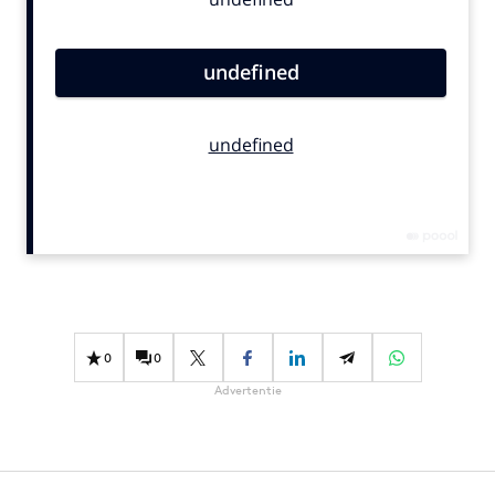
Bureaus
Campagnes
Carriere
Contentmarketing
Craft
Customer Experience
Data & Insights
Design
Digital transformation
Diversiteit
Effectiviteit
0
0
Gedragsverandering
Advertentie
Influencer marketing
Interne communicatie
Martech