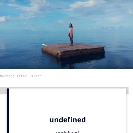
Menu
Home
9 sept: GenAI-training
12 nov: MarketingLive!
Adverteren
Events
Morning After Island
Opleidingen
Vacatures
Advertentie
Academy
Partners
Topics
Artificial Intelligence