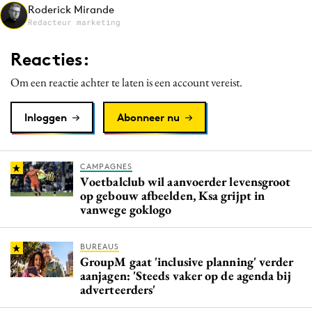
Roderick Mirande
Media
Redacteur marketing
Merkstrategie
Reacties:
PR
Programmatic
Om een reactie achter te laten is een account vereist.
Purpose Marketing
Inloggen
Abonneer nu
Reputatie & crisis
CAMPAGNES
Voetbalclub wil aanvoerder levensgroot
op gebouw afbeelden, Ksa grijpt in
vanwege goklogo
BUREAUS
GroupM gaat 'inclusive planning' verder
aanjagen: 'Steeds vaker op de agenda bij
adverteerders'